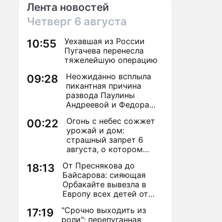
Лента новостей
Четверг
6 августа
Уехавшая из России
10:55
Пугачева перенесла
тяжелейшую операцию
Неожиданно всплыла
09:28
пикантная причина
развода Паулины
Андреевой и Федора
Бондарчука
Огонь с небес сожжет
00:22
урожай и дом:
страшный запрет 6
августа, о котором
молчат старики
От Преснякова до
18:13
Байсарова: сияющая
Орбакайте вывезла в
Европу всех детей от
разных мужчин
"Срочно выходить из
17:19
роли": перепуганная