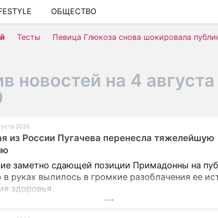
IFESTYLE
ОБЩЕСТВО
ШОУ-БИЗНЕС
ей
Тесты
Певица Глюкоза снова шокировала публи
АВТО
КИНО
в новостей на 4 августа
НЕДВИЖИМОСТЬ
9
ЗДОРОВЬЕ
ЭКОНОМИКА
вгуста 2026
я из России Пугачева перенесла тяжелейшую
ПРОИСШЕСТВИЯ
ию
СОННИК
ие заметно сдающей позиции Примадонны на пуб
 в руках вылилось в громкие разоблачения ее ис
СТИЛЬ ЖИЗНИ
ия здоровья.
СЕРИАЛЫ
ИГРЫ