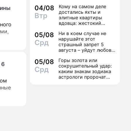
дамой
Кому на самом деле
04/08
лины
достались яхты и
Втр
элитные квартиры
вдовца: жестокий
ного
финал легенды шансона
ми,
Ни в коем случае не
05/08
Вилли Токарева
нарушайте этот
Срд
страшный запрет 5
августа – уйдут любовь
и деньги
Горы золота или
05/08
 6
сокрушительный удар:
Срд
каким знакам зодиака
астрологи пророчат
дом
счастье, а кому нищету
нные