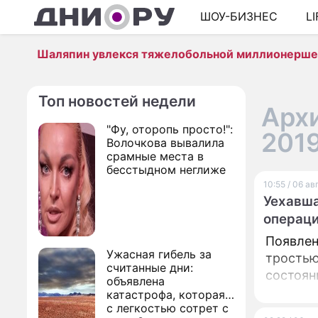
ШОУ-БИЗНЕС
L
Шаляпин увлекся тяжелобольной миллионерш
Топ новостей недели
Архи
"Фу, оторопь просто!":
201
Волочкова вывалила
срамные места в
бесстыдном неглиже
10:55 / 06 а
Уехавша
операц
Появлен
Ужасная гибель за
тростью
считанные дни:
состоян
объявлена
катастрофа, которая
с легкостью сотрет с