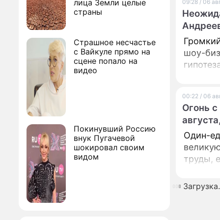
лица Земли целые
09:28 / 06 а
страны
Неожида
Андреев
Громкий
Страшное несчастье
с Вайкуле прямо на
шоу-биз
сцене попало на
гипотез
видео
00:22 / 06 а
Огонь с
августа
Покинувший Россию
Один-ед
внук Пугачевой
великую
шокировал своим
видом
труды, 
Загрузка..