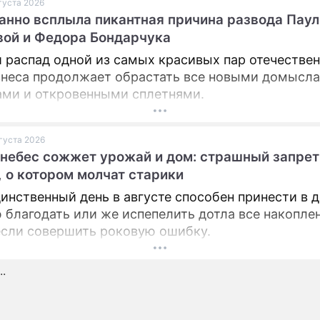
вгуста 2026
нно всплыла пикантная причина развода Пау
ПРЕСС-РЕЛИЗЫ
ой и Федора Бондарчука
О ПРОЕКТЕ
 распад одной из самых красивых пар отечествен
неса продолжает обрастать все новыми домысла
ами и откровенными сплетнями.
вгуста 2026
 небес сожжет урожай и дом: страшный запрет
, о котором молчат старики
инственный день в августе способен принести в 
 благодать или же испепелить дотла все накопле
если совершить роковую ошибку.
.