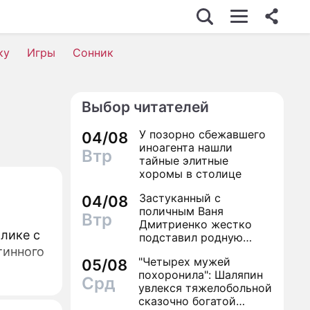
ку
Игры
Сонник
Выбор читателей
У позорно сбежавшего
04/08
иноагента нашли
Втр
тайные элитные
хоромы в столице
Застуканный с
04/08
поличным Ваня
Втр
Дмитриенко жестко
лике с
подставил родную
сестру
тинного
"Четырех мужей
05/08
похоронила": Шаляпин
Срд
увлекся тяжелобольной
сказочно богатой