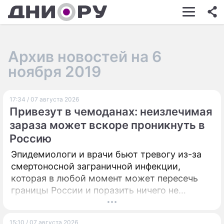
ШОУ-БИЗНЕС
АВТО
Архив новостей на 6
КИНО
ноября 2019
НЕДВИЖИМОСТЬ
17:34 / 07 августа 2026
ЗДОРОВЬЕ
Привезут в чемоданах: неизлечимая
ЭКОНОМИКА
зараза может вскоре проникнуть в
Россию
ПРОИСШЕСТВИЯ
Эпидемиологи и врачи бьют тревогу из-за
СОННИК
смертоносной заграничной инфекции,
которая в любой момент может пересечь
СТИЛЬ ЖИЗНИ
границы России и поразить ничего не
подозревающих граждан.
СЕРИАЛЫ
ИГРЫ
15:10 / 07 августа 2026