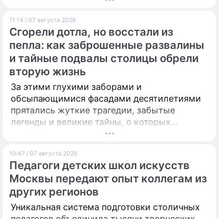
не догадывалось.
11:14 / 07 августа 2026
Сгорели дотла, но восстали из
пепла: как заброшенные развалины
и тайные подвалы столицы обрели
вторую жизнь
За этими глухими заборами и
обсыпающимися фасадами десятилетиями
прятались жуткие трагедии, забытые
легенды и великие тайны, о которых
миллионы прохожих даже не догадывались.
10:47 / 07 августа 2026
Педагоги детских школ искусств
Москвы передают опыт коллегам из
других регионов
Уникальная система подготовки столичных
педагогов объединила тысячи творческих