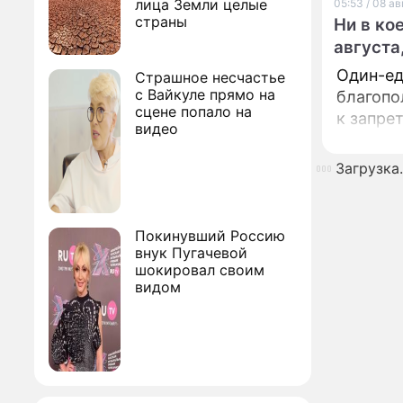
лица Земли целые
05:53 / 08 а
страны
Ни в ко
августа
Один-ед
Страшное несчастье
с Вайкуле прямо на
благопо
сцене попало на
к запре
видео
Загрузка..
Покинувший Россию
внук Пугачевой
шокировал своим
видом