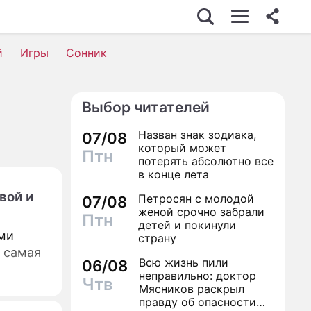
й
Игры
Сонник
Выбор читателей
Назван знак зодиака,
07/08
который может
Птн
потерять абсолютно все
в конце лета
вой и
Петросян с молодой
07/08
женой срочно забрали
Птн
детей и покинули
ми
страну
ы самая
Всю жизнь пили
06/08
неправильно: доктор
Чтв
Мясников раскрыл
правду об опасности