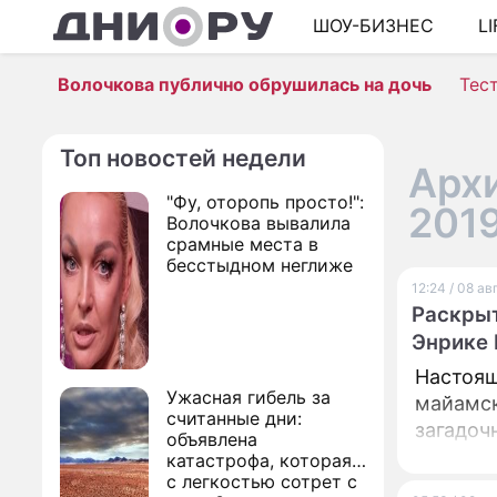
ШОУ-БИЗНЕС
L
Волочкова публично обрушилась на дочь
Тес
Топ новостей недели
Архи
"Фу, оторопь просто!":
201
Волочкова вывалила
срамные места в
бесстыдном неглиже
12:24 / 08 а
Раскрыт
Энрике 
Настоящ
Ужасная гибель за
майамск
считанные дни:
загадоч
объявлена
катастрофа, которая
с легкостью сотрет с