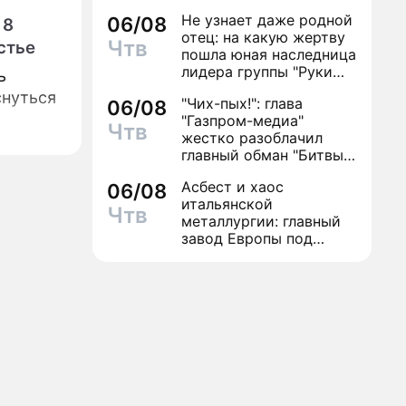
антибиотиков
Не узнает даже родной
06/08
 8
отец: на какую жертву
Чтв
стье
пошла юная наследница
лидера группы "Руки
ь
Вверх!" ради денег и
снуться
"Чих-пых!": глава
06/08
славы
"Газпром-медиа"
Чтв
жестко разоблачил
главный обман "Битвы
экстрасенсов"
Асбест и хаос
06/08
итальянской
Чтв
металлургии: главный
завод Европы под
угрозой закрытия из-за
евробюрократии