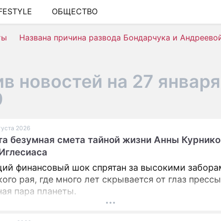
IFESTYLE
ОБЩЕСТВО
ШОУ-БИЗНЕС
ты
Названа причина развода Бондарчука и Андреево
АВТО
КИНО
в новостей на 27 января
НЕДВИЖИМОСТЬ
9
ЗДОРОВЬЕ
ЭКОНОМИКА
вгуста 2026
а безумная смета тайной жизни Анны Курнико
ПРОИСШЕСТВИЯ
Иглесиаса
СОННИК
ий финансовый шок спрятан за высокими забора
ого рая, где много лет скрывается от глаз пресс
СТИЛЬ ЖИЗНИ
ная пара планеты.
СЕРИАЛЫ
ИГРЫ