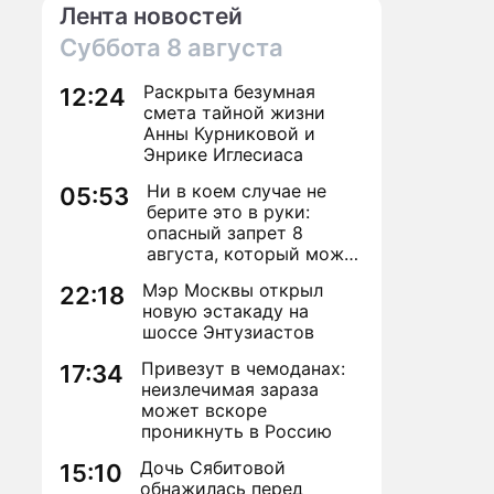
Лента новостей
Суббота
8 августа
Раскрыта безумная
12:24
смета тайной жизни
Анны Курниковой и
Энрике Иглесиаса
Ни в коем случае не
05:53
берите это в руки:
опасный запрет 8
августа, который может
навсегда зашить
Мэр Москвы открыл
22:18
женское счастье
новую эстакаду на
шоссе Энтузиастов
Привезут в чемоданах:
17:34
неизлечимая зараза
может вскоре
проникнуть в Россию
Дочь Сябитовой
15:10
обнажилась перед