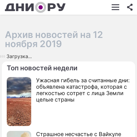
ШОУ-БИЗНЕС
АВТО
Архив новостей на 12
КИНО
ноября 2019
НЕДВИЖИМОСТЬ
Загрузка...
ЗДОРОВЬЕ
Топ новостей недели
ЭКОНОМИКА
Ужасная гибель за считанные дни:
объявлена катастрофа, которая с
ПРОИСШЕСТВИЯ
легкостью сотрет с лица Земли
целые страны
СОННИК
СТИЛЬ ЖИЗНИ
СЕРИАЛЫ
Страшное несчастье с Вайкуле
ИГРЫ