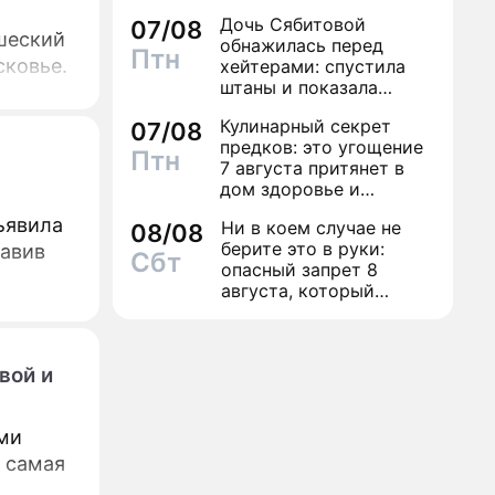
Дочь Сябитовой
07/08
шеский
обнажилась перед
Птн
сковье.
хейтерами: спустила
штаны и показала
трусы
Кулинарный секрет
07/08
предков: это угощение
Птн
7 августа притянет в
дом здоровье и
исполнение желаний
ъявила
Ни в коем случае не
08/08
берите это в руки:
тавив
Сбт
опасный запрет 8
августа, который
может навсегда зашить
женское счастье
вой и
ми
ы самая