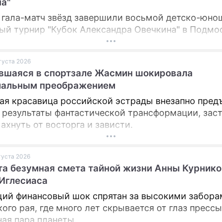
а"
 гала-матч звёзд завершили восьмой детско-юно
ПРЕСС-РЕЛИЗЫ
ый турнир "Кубок Александра Овечкина" в Подмо
О ПРОЕКТЕ
вгуста 2026
вшаяся в спортзале Жасмин шокировала
мальным преображением
ая красавица российской эстрады внезапно пред
 результаты фантастической трансформации, зас
ахнуть от восторга и зависти.
вгуста 2026
а безумная смета тайной жизни Анны Курнико
Иглесиаса
ий финансовый шок спрятан за высокими забора
ого рая, где много лет скрывается от глаз пресс
ная пара планеты.