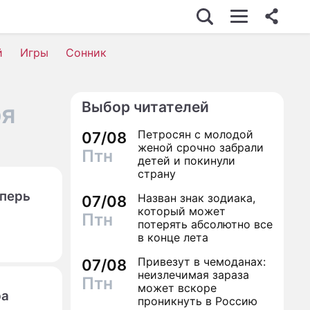
й
Игры
Сонник
Выбор читателей
ря
Петросян с молодой
07/08
женой срочно забрали
Птн
детей и покинули
страну
еперь
Назван знак зодиака,
07/08
который может
Птн
потерять абсолютно все
в конце лета
Привезут в чемоданах:
07/08
неизлечимая зараза
Птн
может вскоре
ра
проникнуть в Россию