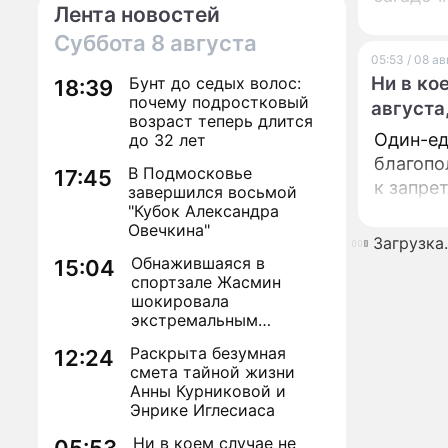
Лента новостей
Суббота
8 августа
05:53 / 08 а
Ни в ко
Бунт до седых волос:
18:39
почему подростковый
августа
возраст теперь длится
Один-ед
до 32 лет
благопо
В Подмосковье
17:45
к запре
завершился восьмой
"Кубок Александра
Овечкина"
Загрузка..
Обнажившаяся в
15:04
спортзале Жасмин
шокировала
экстремальным
преображением
Раскрыта безумная
12:24
смета тайной жизни
Анны Курниковой и
Энрике Иглесиаса
Ни в коем случае не