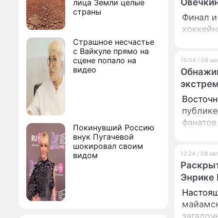
Овечкин
лица Земли целые
страны
Финал и
хоккейн
Страшное несчастье
с Вайкуле прямо на
сцене попало на
15:04 / 08 а
видео
Обнажи
экстре
Восточн
публике
фанатов 
Покинувший Россию
внук Пугачевой
шокировал своим
12:24 / 08 а
видом
Раскрыт
Энрике 
Настоящ
майамск
загадоч