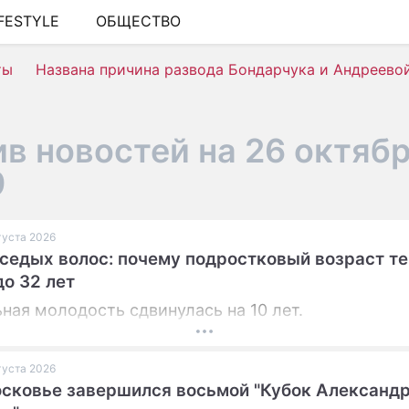
IFESTYLE
ОБЩЕСТВО
ШОУ-БИЗНЕС
ты
Названа причина развода Бондарчука и Андреево
АВТО
КИНО
в новостей на 26 октяб
НЕДВИЖИМОСТЬ
9
ЗДОРОВЬЕ
ЭКОНОМИКА
вгуста 2026
 седых волос: почему подростковый возраст т
ПРОИСШЕСТВИЯ
до 32 лет
СОННИК
ная молодость сдвинулась на 10 лет.
СТИЛЬ ЖИЗНИ
вгуста 2026
СЕРИАЛЫ
сковье завершился восьмой "Кубок Александ
ИГРЫ