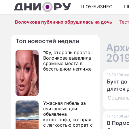
ШОУ-БИЗНЕС
L
Волочкова публично обрушилась на дочь
Тес
Топ новостей недели
Архи
"Фу, оторопь просто!":
201
Волочкова вывалила
срамные места в
бесстыдном неглиже
18:39 / 08 а
Бунт до
длится 
Социаль
Ужасная гибель за
считанные дни:
объявлена
17:45 / 08 а
катастрофа, которая
В Подмо
с легкостью сотрет с