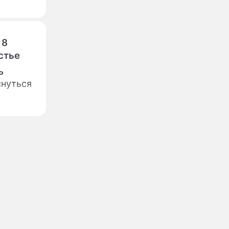
 8
стье
ь
снуться