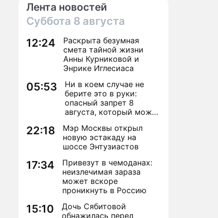
Лента новостей
Суббота
8 августа
Раскрыта безумная
12:24
смета тайной жизни
Анны Курниковой и
Энрике Иглесиаса
Ни в коем случае не
05:53
берите это в руки:
опасный запрет 8
августа, который может
навсегда зашить
Мэр Москвы открыл
22:18
женское счастье
новую эстакаду на
шоссе Энтузиастов
Привезут в чемоданах:
17:34
неизлечимая зараза
может вскоре
проникнуть в Россию
Дочь Сябитовой
15:10
обнажилась перед