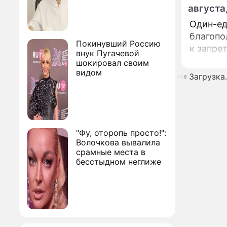
августа
Один-ед
благопо
Покинувший Россию
к запре
внук Пугачевой
шокировал своим
видом
Загрузка..
"Фу, оторопь просто!":
Волочкова вывалила
срамные места в
бесстыдном неглиже