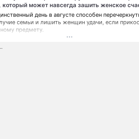
, который может навсегда зашить женское сча
ПРЕСС-РЕЛИЗЫ
инственный день в августе способен перечеркнут
лучие семьи и лишить женщин удачи, если прико
О ПРОЕКТЕ
тному предмету.
.