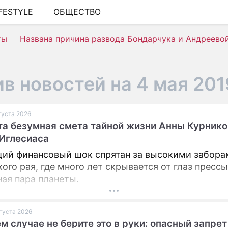
IFESTYLE
ОБЩЕСТВО
ШОУ-БИЗНЕС
ты
Названа причина развода Бондарчука и Андреево
АВТО
КИНО
в новостей на 4 мая 201
НЕДВИЖИМОСТЬ
ЗДОРОВЬЕ
вгуста 2026
а безумная смета тайной жизни Анны Курнико
ЭКОНОМИКА
Иглесиаса
ПРОИСШЕСТВИЯ
ий финансовый шок спрятан за высокими забора
СОННИК
ого рая, где много лет скрывается от глаз пресс
ная пара планеты.
СТИЛЬ ЖИЗНИ
СЕРИАЛЫ
вгуста 2026
ем случае не берите это в руки: опасный запрет
ИГРЫ