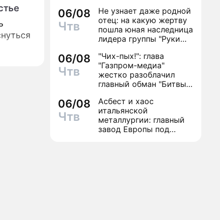
антибиотиков
стье
Не узнает даже родной
06/08
отец: на какую жертву
ь
Чтв
пошла юная наследница
снуться
лидера группы "Руки
Вверх!" ради денег и
"Чих-пых!": глава
06/08
славы
"Газпром-медиа"
Чтв
жестко разоблачил
главный обман "Битвы
экстрасенсов"
Асбест и хаос
06/08
итальянской
Чтв
металлургии: главный
завод Европы под
угрозой закрытия из-за
евробюрократии