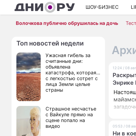
ШОУ-БИЗНЕС
L
Волочкова публично обрушилась на дочь
Тес
Топ новостей недели
Архи
Ужасная гибель за
считанные дни:
объявлена
12:24 / 08 а
катастрофа, которая
Раскрыт
с легкостью сотрет с
Энрике 
лица Земли целые
страны
Настоящ
майамск
загадоч
Страшное несчастье
с Вайкуле прямо на
сцене попало на
видео
05:53 / 08 а
Ни в ко