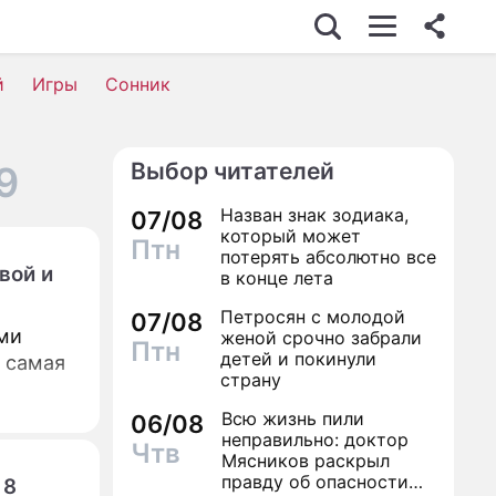
й
Игры
Сонник
Выбор читателей
9
Назван знак зодиака,
07/08
который может
Птн
потерять абсолютно все
вой и
в конце лета
Петросян с молодой
07/08
ми
женой срочно забрали
Птн
детей и покинули
ы самая
страну
Всю жизнь пили
06/08
неправильно: доктор
Чтв
Мясников раскрыл
правду об опасности
 8