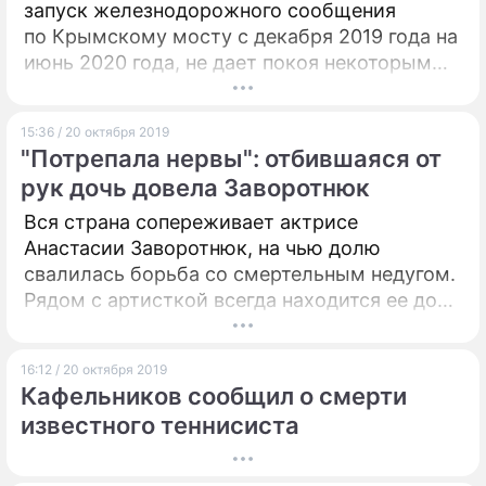
запуск железнодорожного сообщения
по Крымскому мосту с декабря 2019 года на
июнь 2020 года, не дает покоя некоторым
украинским СМИ. Журналисты не упускают
возможности раздуть из любого события
15:36 / 20 октября 2019
"сенсацию", приправив все это
"Потрепала нервы": отбившаяся от
комментариями экспертов для пущей
рук дочь довела Заворотнюк
убедительности.
Вся страна сопереживает актрисе
Анастасии Заворотнюк, на чью долю
свалилась борьба со смертельным недугом.
Рядом с артисткой всегда находится ее дочь
Анна. Однако взаимоотношения Анастасии с
наследницей были далеко не идеальными.
16:12 / 20 октября 2019
Кафельников сообщил о смерти
известного теннисиста