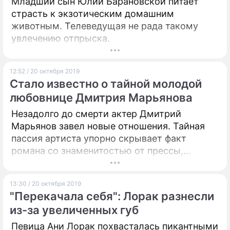
Младший сын Юлии Барановской питает
страсть к экзотическим домашним
животным. Телеведущая не рада такому
увлечению отпрыска.
12:52 / 20 октября 2019
Стало известно о тайной молодой
любовнице Дмитрия Марьянова
Незадолго до смерти актер Дмитрий
Марьянов завел новые отношения. Тайная
пассия артиста упорно скрывает факт
романа со знаменитостью от прессы,
поскольку боится осуждений и сплетен.
13:30 / 20 октября 2019
"Перекачала себя": Лорак разнесли
из-за увеличенных губ
Певица Ани Лорак похвасталась пикантными