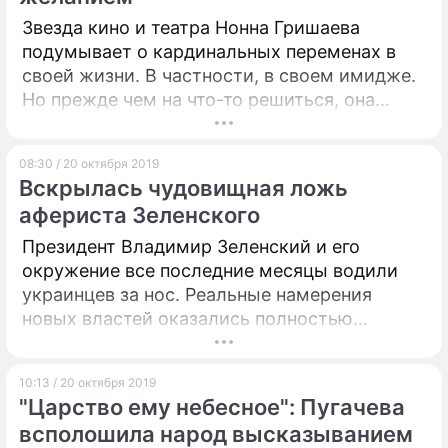
Звезда кино и театра Нонна Гришаева
подумывает о кардинальных переменах в
своей жизни. В частности, в своем имидже.
Но прежде чем на что-то решиться, она
решила узнать мнение своих подписчиков.
08:30 / 20 октября 2019
Вскрылась чудовищная ложь
афериста Зеленского
Президент Владимир Зеленский и его
окружение все последние месяцы водили
украинцев за нос. Реальные намерения
новых властей оказались полностью
противоположны их обещаниям.
10:13 / 20 октября 2019
"Царство ему небесное": Пугачева
всполошила народ высказыванием