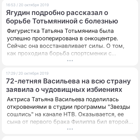
16:53 / 20 октября 2019
Ягудин подробно рассказал о
борьбе Тотьмяниной с болезнью
Фигуристка Татьяна Тотьмянина была
успешно прооперирована в онкоцентре.
Сейчас она восстанавливает силы. О том,
как проходила борьба спортсменки с
недугом рассказал ее супруг Алексей
Ягудин.
17:29 / 20 октября 2019
72-летняя Васильева на всю страну
заявила о чудовищных избиениях
Актриса Татьяна Васильева поделилась
откровениями в студии программы "Звезды
сошлись" на канале НТВ. Оказывается, ее
сына от первого брака Филиппа бил второй
муж артистки.