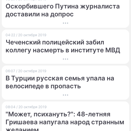
нон-грата в Соединенных Штатах.
Оскорбившего Путина журналиста
ПРЕСС-РЕЛИЗЫ
доставили на допрос
О ПРОЕКТЕ
04:22 / 20 октября 2019
Чеченский полицейский забил
коллегу насмерть в институте МВД
06:07 / 20 октября 2019
В Турции русская семья упала на
велосипеде в пропасть
08:04 / 20 октября 2019
"Может, психануть?": 48-летняя
Гришаева напугала народ странным
желанием