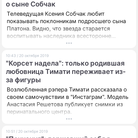
о сыне Собчак
Телеведущая Ксения Собчак любит
показывать поклонникам подросшего сына
Платона. Видно, что звезда старается
воспитывать наследника всесторонне
развитым человеком.
10:43 / 20 октября 2019
"Корсет надела": только родившая
любовница Тимати переживает из-
за фигуры
Возлюбленная рэпера Тимати рассказала о
своем самочувствии в "Инстаграм". Модель
Анастасия Решетова публикует снимки из
перинатального центра.
10:51 / 20 октября 2019