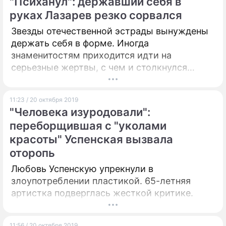
"Психанул": державший себя в
руках Лазарев резко сорвался
Звезды отечественной эстрады вынуждены
держать себя в форме. Иногда
знаменитостям приходится идти на
серьезные жертвы, с чем и столкнулся
певец Сергей Лазарев.
11:23 / 20 октября 2019
"Человека изуродовали":
переборщившая с "уколами
красоты" Успенская вызвала
оторопь
Любовь Успенскую упрекнули в
злоупотреблении пластикой. 65-летняя
артистка подверглась жесткой критике.
11:56 / 20 октября 2019