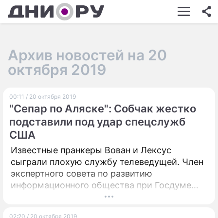
ШОУ-БИЗНЕС
АВТО
Архив новостей на 20
КИНО
октября 2019
НЕДВИЖИМОСТЬ
00:11 / 20 октября 2019
ЗДОРОВЬЕ
"Сепар по Аляске": Собчак жестко
ЭКОНОМИКА
подставили под удар спецслужб
США
ПРОИСШЕСТВИЯ
Известные пранкеры Вован и Лексус
СОННИК
сыграли плохую службу телеведущей. Член
экспертного совета по развитию
СТИЛЬ ЖИЗНИ
информационного общества при Госдуме
Вадим Манукян считает, что теперь Ксения
СЕРИАЛЫ
Собчак может оказаться в списке персон
ИГРЫ
02:20 / 20 октября 2019