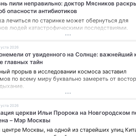
нь пили неправильно: доктор Мясников раскр
об опасности антибиотиков
а лечиться по старинке может обернуться для
ов людей катастрофическими последствиями.
вгуста 2026
онемели от увиденного на Солнце: важнейший 
е главных тайн
ный прорыв в исследовании космоса заставил
мов по всему миру буквально замереть от востор
 дыхание.
вгуста 2026
ация церкви Ильи Пророка на Новгородском п
ена – Мэр Москвы
 центре Москвы, на одной из старейших улиц Кит