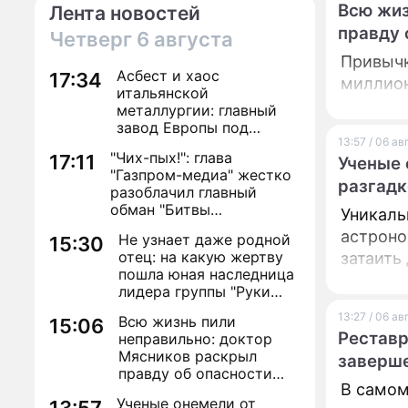
Всю жиз
Лента новостей
правду 
Четверг
6 августа
Привычк
Асбест и хаос
17:34
миллион
итальянской
металлургии: главный
завод Европы под
13:57 / 06 а
угрозой закрытия из-за
"Чих-пых!": глава
17:11
евробюрократии
Ученые 
"Газпром-медиа" жестко
разгадк
разоблачил главный
обман "Битвы
Уникаль
экстрасенсов"
астроно
Не узнает даже родной
15:30
отец: на какую жертву
затаить
пошла юная наследница
лидера группы "Руки
Вверх!" ради денег и
13:27 / 06 а
Всю жизнь пили
15:06
славы
Реставр
неправильно: доктор
Мясников раскрыл
заверш
правду об опасности
В самом
антибиотиков
Ученые онемели от