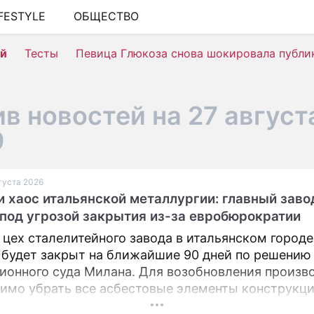
IFESTYLE
ОБЩЕСТВО
ШОУ-БИЗНЕС
ей
Тесты
Певица Глюкоза снова шокировала публи
АВТО
КИНО
в новостей на 27 август
НЕДВИЖИМОСТЬ
9
ЗДОРОВЬЕ
ЭКОНОМИКА
вгуста 2026
и хаос итальянской металлургии: главный заво
ПРОИСШЕСТВИЯ
под угрозой закрытия из-за евробюрократии
СОННИК
 цех сталелитейного завода в итальянском городе
 будет закрыт на ближайшие 90 дней по решению
СТИЛЬ ЖИЗНИ
ионного суда Милана. Для возобновления произв
СЕРИАЛЫ
имо убрать все асбестовые элементы конструкци
вания из цеха, сообщает портал Eurometal.
ИГРЫ