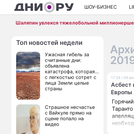
ШОУ-БИЗНЕС
L
Шаляпин увлекся тяжелобольной миллионерш
Топ новостей недели
Архи
Ужасная гибель за
201
считанные дни:
объявлена
катастрофа, которая
с легкостью сотрет с
17:34 / 06 а
лица Земли целые
Асбест 
страны
Европы 
Горячий
Страшное несчастье
Таранто
с Вайкуле прямо на
апелляц
сцене попало на
необход
видео
оборудо