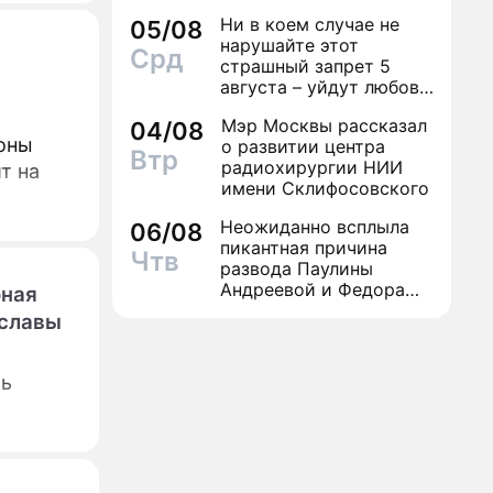
Ни в коем случае не
05/08
нарушайте этот
Срд
страшный запрет 5
августа – уйдут любовь
и деньги
Мэр Москвы рассказал
04/08
оны
о развитии центра
Втр
радиохирургии НИИ
т на
имени Склифосовского
Неожиданно всплыла
06/08
пикантная причина
Чтв
развода Паулины
Андреевой и Федора
юная
Бондарчука
 славы
ть