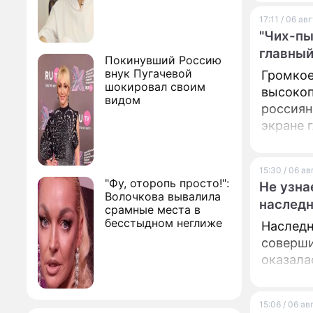
17:11 / 06 ав
"Чих-пы
главный
Покинувший Россию
внук Пугачевой
Громкое
шокировал своим
высокоп
видом
россиян
экране 
15:30 / 06 а
"Фу, оторопь просто!":
Не узна
Волочкова вывалила
наследн
срамные места в
бесстыдном неглиже
Наследн
соверши
оказала
15:06 / 06 а