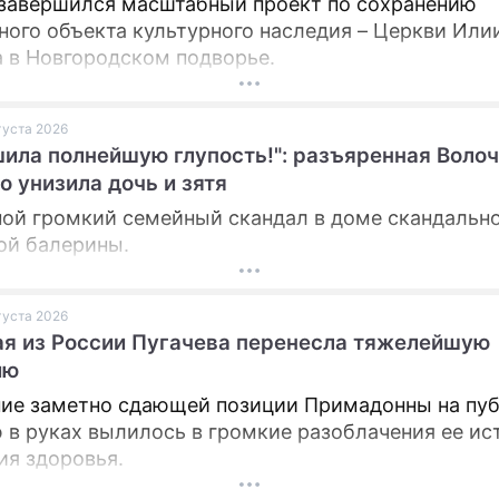
 завершился масштабный проект по сохранению
ного объекта культурного наследия – Церкви Или
 в Новгородском подворье.
вгуста 2026
ила полнейшую глупость!": разъяренная Воло
о унизила дочь и зятя
ой громкий семейный скандал в доме скандальн
ой балерины.
вгуста 2026
я из России Пугачева перенесла тяжелейшую
ию
ие заметно сдающей позиции Примадонны на пуб
 в руках вылилось в громкие разоблачения ее ис
ия здоровья.