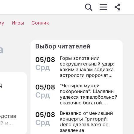
ку
Игры
Сонник
Выбор читателей
а
Горы золота или
05/08
сокрушительный удар:
Срд
каким знакам зодиака
астрологи пророчат
счастье, а кому нищету
д
"Четырех мужей
05/08
похоронила": Шаляпин
Срд
увлекся тяжелобольной
сказочно богатой
дамой
Внезапно отменивший
05/08
одства
концерты Григорий
Срд
й и
Лепс сделал важное
заявление