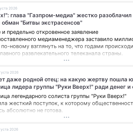
густа 2026
ПРЕСС-РЕЛИЗЫ
х!": глава "Газпром-медиа" жестко разоблачил
 обман "Битвы экстрасенсов"
О ПРОЕКТЕ
 и предельно откровенное заявление
оставленного медиаменеджера заставило милли
 по-новому взглянуть на то, что годами происходи
главного развлекательного телеканала страны.
вгуста 2026
ет даже родной отец: на какую жертву пошла 
ица лидера группы "Руки Вверх!" ради денег и
ица легендарного солиста группы "Руки Вверх!"
ла жесткий поступок, к которому общественнос
сь абсолютно не готова.
вгуста 2026