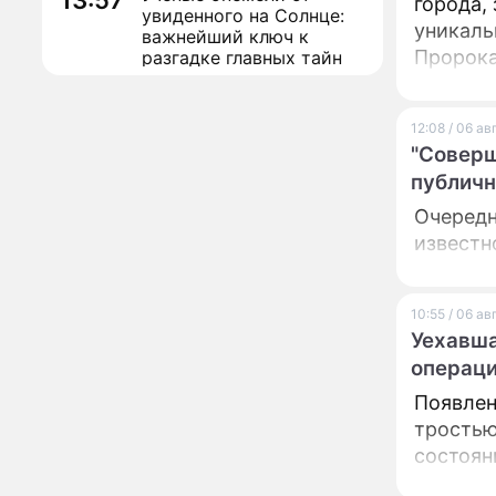
13:57
города,
увиденного на Солнце:
уникаль
важнейший ключ к
Пророка
разгадке главных тайн
Реставрация церкви
13:27
Ильи Пророка на
12:08 / 06 а
Новгородском подворье
"Соверш
завершена – Мэр
Москвы
публичн
"Совершила полнейшую
12:08
глупость!": разъяренная
Очередн
Волочкова публично
известн
унизила дочь и зятя
Уехавшая из России
10:55
Пугачева перенесла
10:55 / 06 а
тяжелейшую операцию
Уехавша
операц
Неожиданно всплыла
09:28
пикантная причина
Появлен
развода Паулины
тростью
Андреевой и Федора
состоян
Бондарчука
Огонь с небес сожжет
00:22
урожай и дом: