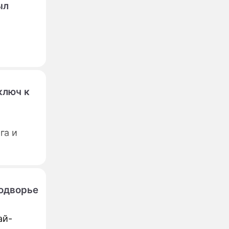
ыл
ключ к
га и
одворье
ай-