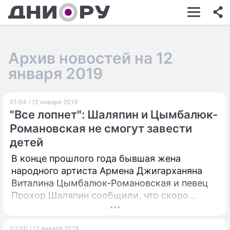
ШОУ-БИЗНЕС
АВТО
Архив новостей на 12
КИНО
января 2019
НЕДВИЖИМОСТЬ
01:04 / 12 января 2019
ЗДОРОВЬЕ
"Все лопнет": Шаляпин и Цымбалюк-
ЭКОНОМИКА
Романовская не смогут завести
детей
ПРОИСШЕСТВИЯ
В конце прошлого года бывшая жена
СОННИК
народного артиста Армена Джигарханяна
Виталина Цымбалюк-Романовская и певец
СТИЛЬ ЖИЗНИ
Прохор Шаляпин сообщили, что скоро
собираются стать родителями.
СЕРИАЛЫ
Знаменитости не собираются откладывать
ИГРЫ
03:00 / 12 января 2019