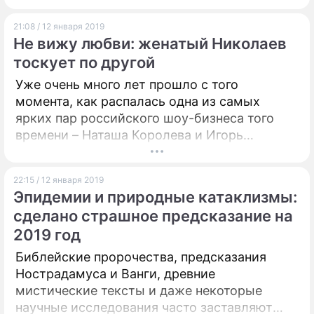
переправе сдуло ветром. Шутят, наверное,
21:08 / 12 января 2019
но зная об их ненависть к России, не
Не вижу любви: женатый Николаев
исключено, что украинцы говорят на полном
тоскует по другой
серьезе.
Уже очень много лет прошло с того
момента, как распалась одна из самых
ярких пар российского шоу-бизнеса того
времени – Наташа Королева и Игорь
Николаев разбежались в разные стороны.
Однако некоторые уверены, что композитор
22:15 / 12 января 2019
до сих пор не может забыть свою любовь.
Эпидемии и природные катаклизмы:
сделано страшное предсказание на
2019 год
Библейские пророчества, предсказания
Нострадамуса и Ванги, древние
мистические тексты и даже некоторые
научные исследования часто заставляют