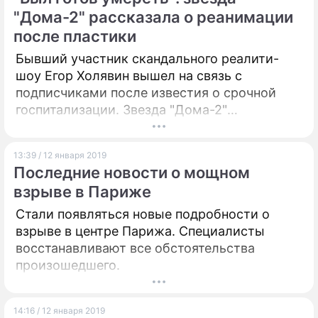
первый комментарий.
"Дома-2" рассказала о реанимации
после пластики
Бывший участник скандального реалити-
шоу Егор Холявин вышел на связь с
подписчиками после известия о срочной
госпитализации. Звезда "Дома-2"
поблагодарила всех поклонников за
поддержку.
13:39 / 12 января 2019
Последние новости о мощном
взрыве в Париже
Стали появляться новые подробности о
взрыве в центре Парижа. Специалисты
восстанавливают все обстоятельства
произошедшего.
14:16 / 12 января 2019