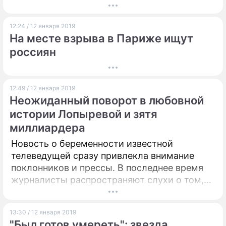
12:24 / 12 января 2019
На месте взрыва в Париже ищут
россиян
12:49 / 12 января 2019
Неожиданный поворот в любовной
истории Лопыревой и зятя
миллиардера
Новость о беременности известной
телеведущей сразу привлекла внимание
поклонников и прессы. В последнее время
журналисты распространяют слухи о том,
что отцом будущего ребенка Виктории
Лопыревой является миллионер Игорь
13:30 / 12 января 2019
Булатов. Представители бизнесмена дали
"Был готов умереть": звезда