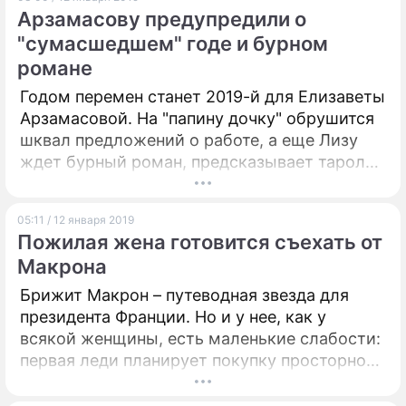
деторождение в долгий ящик и уже во всю
Арзамасову предупредили о
стараются.
ПРЕСС-РЕЛИЗЫ
"сумасшедшем" годе и бурном
романе
О ПРОЕКТЕ
Годом перемен станет 2019-й для Елизаветы
Арзамасовой. На "папину дочку" обрушится
шквал предложений о работе, а еще Лизу
ждет бурный роман, предсказывает таролог
Марианна Абравитова.
05:11 / 12 января 2019
Пожилая жена готовится съехать от
Макрона
Брижит Макрон – путеводная звезда для
президента Франции. Но и у нее, как у
всякой женщины, есть маленькие слабости:
первая леди планирует покупку просторной
квартиры в центре Парижа, считает
ясновидящая Кажетта Ахметжанова.