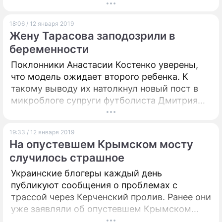
с последствиями болезни.
18:06 / 12 января 2019
Жену Тарасова заподозрили в
беременности
Поклонники Анастасии Костенко уверены,
что модель ожидает второго ребенка. К
такому выводу их натолкнул новый пост в
микроблоге супруги футболиста Дмитрия
Тарасова.
19:33 / 12 января 2019
На опустевшем Крымском мосту
случилось страшное
Украинские блогеры каждый день
публикуют сообщения о проблемах с
трассой через Керченский пролив. Ранее они
уже заявляли об опустевшем Крымском
мосте, а теперь утверждают, что машины на