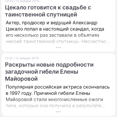
10:32 / 12 января 2019
из окна бронированного лимузина, а выйти в
Цекало готовится к свадьбе с
народ, пообщаться с обнищавшими
таинственной спутницей
пенсионерами, взглянуть на остановленные
заводы и спуститься в угольную шахту к
Актер, продюсер и ведущий Александр
полуголодным и работающим за копейки
Цекало попал в настоящий скандал, когда
шахтерам. Dni.Ru решили любезно помочь
его несколько раз заставали в объятиях
Петру Алексеевичу беспристрастно оценить
некоей таинственной спутницы. Несчастного
масштабы катастрофы, которую сейчас
ругали за супружескую неверность и
переживает Украина.
призывали одуматься. Однако он сделал
10:51 / 12 января 2019
заявление, которое заставило полностью
Раскрыты новые подробности
пересмотреть взгляд на эту ситуацию.
загадочной гибели Елены
Майоровой
Популярная российская актриса скончалась
в 1997 году. Причиной гибели Елены
Майоровой стали многочисленные ожоги
тела, которые она получила в результате
неправильного обращения с огнем. Близкие