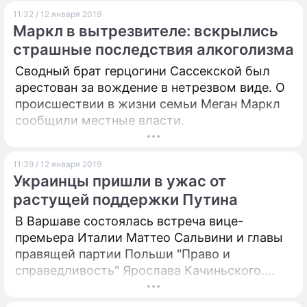
друзья артистки уверены, что трагическая
11:32 / 12 января 2019
судьба была ей уготована.
Маркл в вытрезвителе: вскрылись
страшные последствия алкоголизма
Сводный брат герцогини Сассекской был
арестован за вождение в нетрезвом виде. О
происшествии в жизни семьи Меган Маркл
сообщили местные власти.
11:39 / 12 января 2019
Украинцы пришли в ужас от
растущей поддержки Путина
В Варшаве состоялась встреча вице-
премьера Италии Маттео Сальвини и главы
правящей партии Польши "Право и
справедливость" Ярослава Качиньского.
Украинские эксперты нашли в этом "русский
след" и пришли в настоящий ужас.