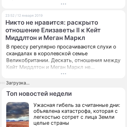
людей задумываться о наступлении конца
света. Однако в 2019 году он не наступит,
23:52 / 12 января 2019
уверены специалисты. Это, однако, не
Никто не нравится: раскрыто
отменяет страшных испытаний, которые
отношение Елизаветы II к Кейт
выпадут на долю человечества.
Миддлтон и Меган Маркл
В прессу регулярно просачиваются слухи о
скандалах в королевской семье
Великобритании. Дескать, отношения между
Кейт Миддлтон и Меган Маркл не
заладились с самого начала. Более того,
рассказывают и о проблемах во
Загрузка...
взаимопонимании между принцами
Топ новостей недели
Уильямом и Гарри. И только Елизавета II
пытается уладить ситуацию. Однако сама
Ужасная гибель за считанные дни:
она не в восторге ни от одной из своих
объявлена катастрофа, которая с
невесток.
легкостью сотрет с лица Земли
целые страны