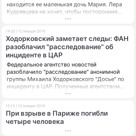
находится ее маленькая дочь Мария. Лера
Кудрявцева не хочет, чтобы посторонние
люди вмешивались в ее жизнь.
14:55 / 12 января 2019
Ходорковский заметает следы: ФАН
разоблачил "расследование" об
инциденте в ЦАР
Федеральное агентство новостей
разоблачило "расследование" анонимной
группы Михаила Ходорковского "Досье" по
инциденту в ЦАР. Полученные агентством
материалы, подчеркивают в редакции,
доказывают, что "Досье" и посты в соцсетях
15:13 / 12 января 2019
Ходорковского – попытка переложить вину
При взрыве в Париже погибли
за убийство российских журналистов на
четыре человека
невиновных.