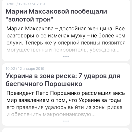
07:03 / 12 января 2019
Марии Максаковой пообещали
"золотой трон"
Мария Максакова – достойная женщина. Все
разговоры о ее изменах мужу – не более чем
слухи. Теперь же у оперной певицы появится
могущественный покровитель, убеждена
ясновидящая Галина Янко.
10:02 / 12 января 2019
Украина в зоне риска: 7 ударов для
беспечного Порошенко
Президент Петр Порошенко рассмешил весь
мир заявлением о том, что Украине за годы
его правления удалось выйти из зоны риска
и обеспечить макрофинансовую
стабилизацию. Главе Незалежной нужно
снять розовые очки и взглянуть на страну не