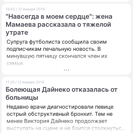
решений не так-то просто. "Дни.ру" собрали
16:43 / 12 января 2019
на своих страницах все последние новости
"Навсегда в моем сердце": жена
шоу-бизнеса на сегодня, 12 января 2019 года.
Мамаева рассказала о тяжелой
утрате
Супруга футболиста сообщила своим
подписчикам печальную новость. В
минувшую пятницу скончался член их
семьи.
17:25 / 12 января 2019
Болеющая Дайнеко отказалась от
больницы
Недавно врачи диагностировали певице
острый обструктивный бронхит. Тем не
менее Виктория Дайнеко продолжает
выступать на сцене и не боится столкнуться