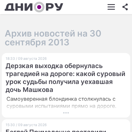
ШОУ-БИЗНЕС
АВТО
Архив новостей на 30
КИНО
сентября 2013
НЕДВИЖИМОСТЬ
18:33 / 09 августа 2026
ЗДОРОВЬЕ
Дерзкая выходка обернулась
ЭКОНОМИКА
трагедией на дороге: какой суровый
урок судьбы получила уехавшая
ПРОИСШЕСТВИЯ
дочь Машкова
СОННИК
Самоуверенная блондинка столкнулась с
суровыми испытаниями прямо на дороге.
СТИЛЬ ЖИЗНИ
СЕРИАЛЫ
15:30 / 09 августа 2026
ИГРЫ