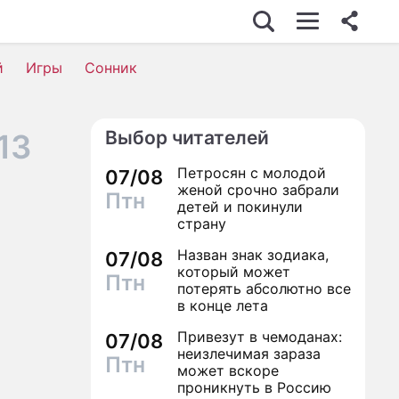
й
Игры
Сонник
Выбор читателей
13
Петросян с молодой
07/08
женой срочно забрали
Птн
детей и покинули
страну
Назван знак зодиака,
07/08
который может
Птн
потерять абсолютно все
в конце лета
Привезут в чемоданах:
07/08
неизлечимая зараза
Птн
может вскоре
проникнуть в Россию