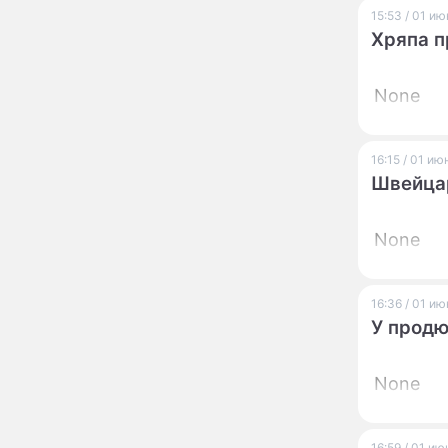
что гаджеты делают с
15:53 / 01 и
мозгом школьника
Хряпа п
Сгорели дотла, но
11:14
восстали из пепла: как
None
заброшенные развалины
и тайные подвалы
столицы обрели вторую
Педагоги детских школ
10:47
16:15 / 01 и
жизнь
искусств Москвы
Швейцар
передают опыт
коллегам из других
регионов
None
Петросян с молодой
10:43
женой срочно забрали
детей и покинули
страну
16:36 / 01 и
У продю
Сергей Собянин
10:41
наградил лауреатов
конкурса лучших
None
строительных проектов
Назван знак зодиака,
09:32
который может
16:59 / 01 и