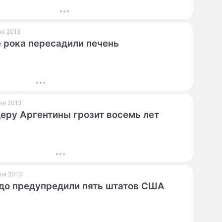
ПРЕСС-РЕЛИЗЫ
юня 2013
О ПРОЕКТЕ
 рока пересадили печень
юня 2013
еру Аргентины грозит восемь лет
юня 2013
до предупредили пять штатов США