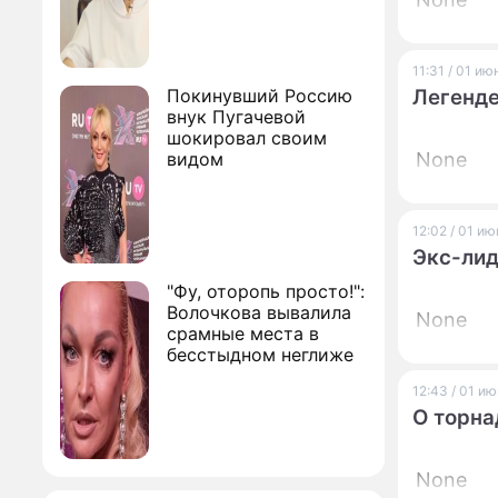
11:31 / 01 и
Покинувший Россию
Легенде
внук Пугачевой
шокировал своим
видом
None
12:02 / 01 и
Экс-лид
"Фу, оторопь просто!":
Волочкова вывалила
None
срамные места в
бесстыдном неглиже
12:43 / 01 и
О торна
None