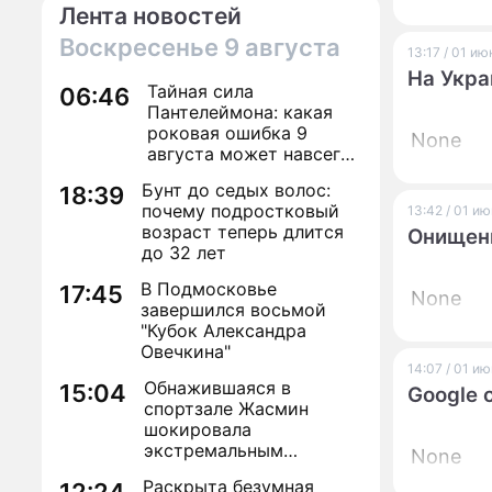
Лента новостей
Воскресенье
9 августа
13:17 / 01 и
На Укра
Тайная сила
06:46
Пантелеймона: какая
роковая ошибка 9
None
августа может навсегда
лишить здоровья
Бунт до седых волос:
18:39
почему подростковый
13:42 / 01 и
возраст теперь длится
Онищенк
до 32 лет
В Подмосковье
17:45
None
завершился восьмой
"Кубок Александра
Овечкина"
14:07 / 01 и
Обнажившаяся в
15:04
Google 
спортзале Жасмин
шокировала
экстремальным
None
преображением
Раскрыта безумная