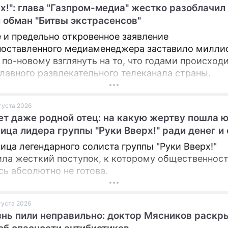
х!": глава "Газпром-медиа" жестко разоблачил
ПРЕСС-РЕЛИЗЫ
 обман "Битвы экстрасенсов"
 и предельно откровенное заявление
О ПРОЕКТЕ
оставленного медиаменеджера заставило милли
 по-новому взглянуть на то, что годами происходи
главного развлекательного телеканала страны.
вгуста 2026
ет даже родной отец: на какую жертву пошла 
ица лидера группы "Руки Вверх!" ради денег и
ица легендарного солиста группы "Руки Вверх!"
ла жесткий поступок, к которому общественнос
сь абсолютно не готова.
вгуста 2026
нь пили неправильно: доктор Мясников раскр