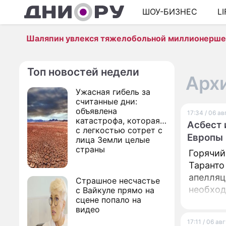
ШОУ-БИЗНЕС
L
Шаляпин увлекся тяжелобольной миллионерш
Топ новостей недели
Архи
Ужасная гибель за
считанные дни:
объявлена
17:34 / 06 а
катастрофа, которая
Асбест 
с легкостью сотрет с
Европы 
лица Земли целые
страны
Горячий
Таранто
апелляц
Страшное несчастье
необход
с Вайкуле прямо на
сцене попало на
оборудо
видео
17:11 / 06 ав