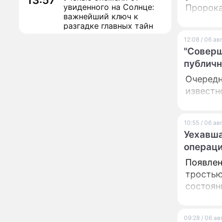
13:57
увиденного на Солнце:
Пророка
важнейший ключ к
разгадке главных тайн
12:08 / 06 а
Реставрация церкви
13:27
"Соверш
Ильи Пророка на
Новгородском подворье
публичн
завершена – Мэр
Очередн
Москвы
"Совершила полнейшую
12:08
известн
глупость!": разъяренная
Волочкова публично
унизила дочь и зятя
10:55 / 06 а
Уехавшая из России
10:55
Уехавша
Пугачева перенесла
операц
тяжелейшую операцию
Появлен
Неожиданно всплыла
09:28
тростью
пикантная причина
развода Паулины
состоян
Андреевой и Федора
Бондарчука
Огонь с небес сожжет
00:22
09:28 / 06 а
урожай и дом: