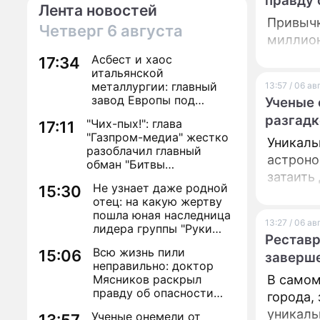
правду 
Лента новостей
Привычк
Четверг
6 августа
миллион
Асбест и хаос
17:34
итальянской
металлургии: главный
13:57 / 06 а
завод Европы под
Ученые 
угрозой закрытия из-за
разгадк
"Чих-пых!": глава
17:11
евробюрократии
"Газпром-медиа" жестко
Уникаль
разоблачил главный
астроно
обман "Битвы
затаить
экстрасенсов"
Не узнает даже родной
15:30
отец: на какую жертву
пошла юная наследница
13:27 / 06 а
лидера группы "Руки
Реставр
Вверх!" ради денег и
Всю жизнь пили
15:06
славы
заверш
неправильно: доктор
Мясников раскрыл
В самом
правду об опасности
города,
антибиотиков
уникаль
Ученые онемели от