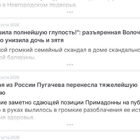
 в Новгородском подворье.
вгуста 2026
ила полнейшую глупость!": разъяренная Воло
о унизила дочь и зятя
ой громкий семейный скандал в доме скандальн
ой балерины.
вгуста 2026
я из России Пугачева перенесла тяжелейшую
ию
ие заметно сдающей позиции Примадонны на пуб
 в руках вылилось в громкие разоблачения ее ис
ия здоровья.
вгуста 2026