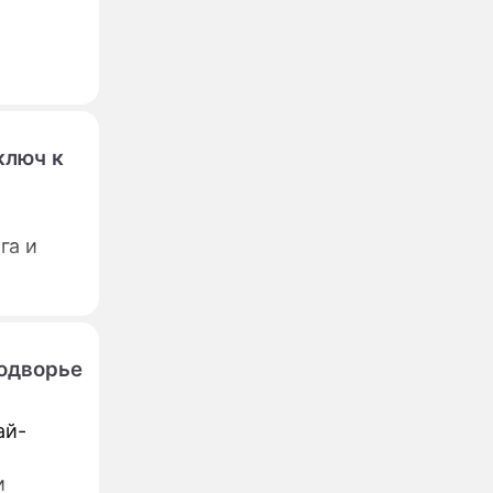
ключ к
га и
одворье
ай-
и