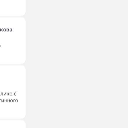
чкова
о
лике с
тинного