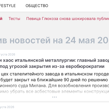
IFESTYLE
ОБЩЕСТВО
ШОУ-БИЗНЕС
ей
Тесты
Певица Глюкоза снова шокировала публи
АВТО
КИНО
в новостей на 24 мая 2
НЕДВИЖИМОСТЬ
ЗДОРОВЬЕ
вгуста 2026
и хаос итальянской металлургии: главный заво
ЭКОНОМИКА
под угрозой закрытия из-за евробюрократии
ПРОИСШЕСТВИЯ
 цех сталелитейного завода в итальянском городе
СОННИК
 будет закрыт на ближайшие 90 дней по решению
ионного суда Милана. Для возобновления произв
СТИЛЬ ЖИЗНИ
имо убрать все асбестовые элементы конструкци
вания из цеха, сообщает портал Eurometal.
СЕРИАЛЫ
густа 2026
ИГРЫ