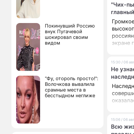
"Чих-пы
главный
Громкое
Покинувший Россию
высокоп
внук Пугачевой
россиян
шокировал своим
видом
экране 
15:30 / 06 а
Не узна
наследн
"Фу, оторопь просто!":
Волочкова вывалила
Наследн
срамные места в
соверши
бесстыдном неглиже
оказала
15:06 / 06 а
Всю жиз