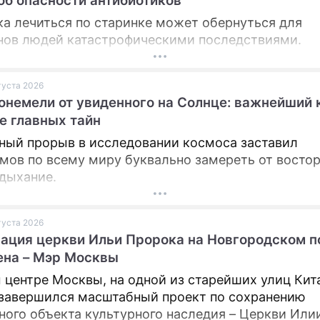
об опасности антибиотиков
а лечиться по старинке может обернуться для
ов людей катастрофическими последствиями.
вгуста 2026
онемели от увиденного на Солнце: важнейший 
е главных тайн
ный прорыв в исследовании космоса заставил
мов по всему миру буквально замереть от востор
 дыхание.
вгуста 2026
ация церкви Ильи Пророка на Новгородском п
ена – Мэр Москвы
 центре Москвы, на одной из старейших улиц Кит
 завершился масштабный проект по сохранению
ного объекта культурного наследия – Церкви Или