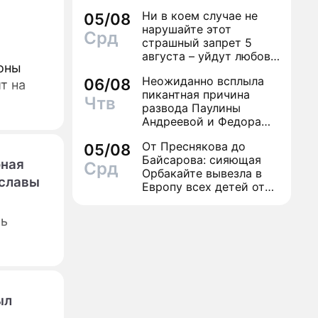
Ни в коем случае не
05/08
нарушайте этот
Срд
страшный запрет 5
августа – уйдут любовь
оны
и деньги
Неожиданно всплыла
06/08
т на
пикантная причина
Чтв
развода Паулины
Андреевой и Федора
Бондарчука
От Преснякова до
05/08
Байсарова: сияющая
юная
Срд
Орбакайте вывезла в
 славы
Европу всех детей от
разных мужчин
ть
ыл