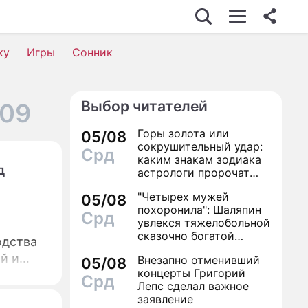
ку
Игры
Сонник
Выбор читателей
009
Горы золота или
05/08
сокрушительный удар:
Срд
каким знакам зодиака
д
астрологи пророчат
счастье, а кому нищету
"Четырех мужей
05/08
похоронила": Шаляпин
Срд
увлекся тяжелобольной
сказочно богатой
одства
дамой
й и
Внезапно отменивший
05/08
концерты Григорий
Срд
Лепс сделал важное
заявление