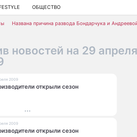
IFESTYLE
ОБЩЕСТВО
ШОУ-БИЗНЕС
ты
Названа причина развода Бондарчука и Андреево
АВТО
КИНО
в новостей на 29 апрел
НЕДВИЖИМОСТЬ
9
ЗДОРОВЬЕ
ЭКОНОМИКА
преля 2009
изводители открыли сезон
ПРОИСШЕСТВИЯ
СОННИК
СТИЛЬ ЖИЗНИ
преля 2009
СЕРИАЛЫ
изводители открыли сезон
ИГРЫ