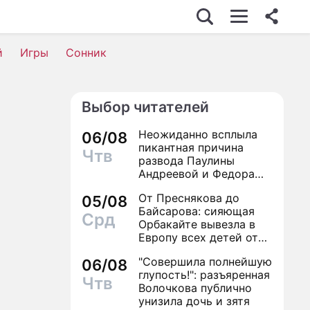
й
Игры
Сонник
Выбор читателей
я
Неожиданно всплыла
06/08
пикантная причина
Чтв
развода Паулины
Андреевой и Федора
Бондарчука
От Преснякова до
05/08
Байсарова: сияющая
Срд
Орбакайте вывезла в
Европу всех детей от
разных мужчин
"Совершила полнейшую
06/08
глупость!": разъяренная
Чтв
Волочкова публично
унизила дочь и зятя