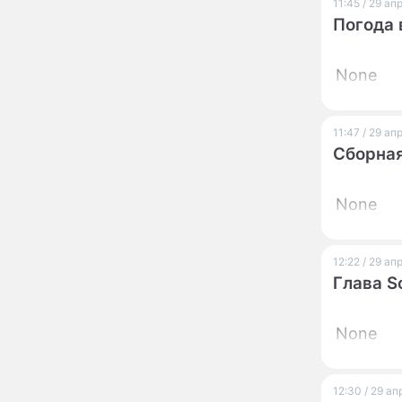
похоронила": Шаляпин
11:45 / 29 а
увлекся тяжелобольной
Погода 
сказочно богатой дамой
Павильоны здоровья с
12:46
None
бесплатной экспресс-
диагностикой
открываются в центре
Москвы
11:47 / 29 а
Ученые нашли способ
11:49
Сборная
заблокировать самые
страшные воспоминания
None
Горы золота или
09:26
сокрушительный удар:
каким знакам зодиака
астрологи пророчат
12:22 / 29 а
счастье, а кому нищету
Глава S
Ни в коем случае не
00:10
нарушайте этот
страшный запрет 5
None
августа – уйдут любовь
и деньги
Мэр Москвы рассказал о
19:17
развитии центра
12:30 / 29 а