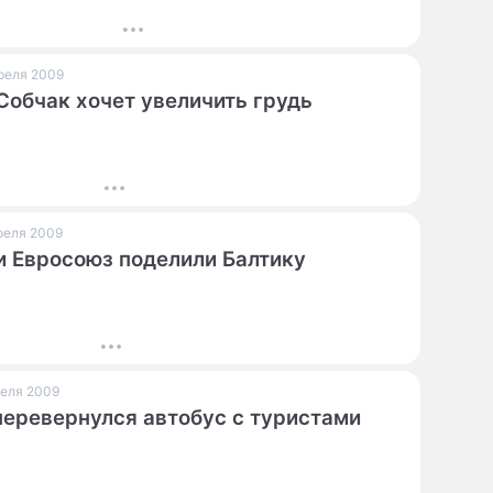
преля 2009
Собчак хочет увеличить грудь
преля 2009
и Евросоюз поделили Балтику
преля 2009
еревернулся автобус с туристами