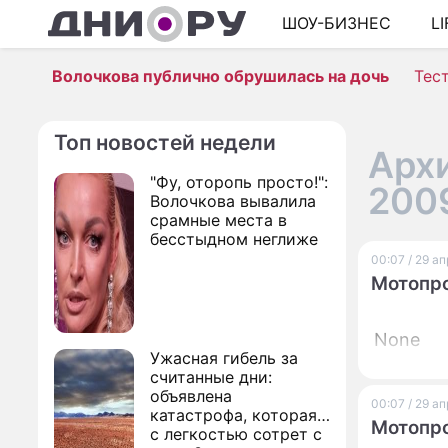
ШОУ-БИЗНЕС
L
Волочкова публично обрушилась на дочь
Тес
Топ новостей недели
Архи
"Фу, оторопь просто!":
200
Волочкова вывалила
срамные места в
бесстыдном неглиже
00:07 / 29 а
Мотопро
None
Ужасная гибель за
считанные дни:
объявлена
00:07 / 29 а
катастрофа, которая
Мотопро
с легкостью сотрет с