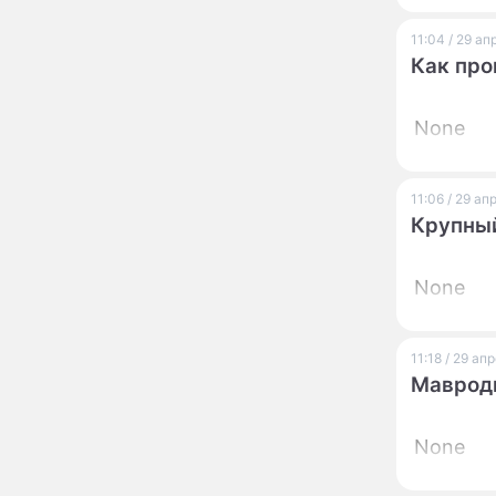
13:57
увиденного на Солнце:
важнейший ключ к
11:04 / 29 а
разгадке главных тайн
Как про
Реставрация церкви
13:27
Ильи Пророка на
None
Новгородском подворье
завершена – Мэр
Москвы
"Совершила полнейшую
12:08
11:06 / 29 а
глупость!": разъяренная
Крупный
Волочкова публично
унизила дочь и зятя
None
Уехавшая из России
10:55
Пугачева перенесла
тяжелейшую операцию
11:18 / 29 ап
Неожиданно всплыла
09:28
Мавроди
пикантная причина
развода Паулины
Андреевой и Федора
None
Бондарчука
Огонь с небес сожжет
00:22