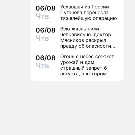
Уехавшая из России
06/08
Пугачева перенесла
Чтв
тяжелейшую операцию
Всю жизнь пили
06/08
неправильно: доктор
Чтв
Мясников раскрыл
правду об опасности
антибиотиков
Огонь с небес сожжет
06/08
урожай и дом:
Чтв
страшный запрет 6
августа, о котором
молчат старики