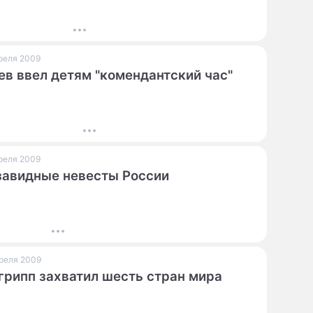
преля 2009
в ввел детям "комендантский час"
преля 2009
авидные невесты России
преля 2009
грипп захватил шесть стран мира