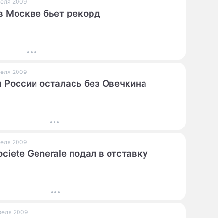
преля 2009
в Москве бьет рекорд
преля 2009
 России осталась без Овечкина
преля 2009
ociete Generale подал в отставку
преля 2009