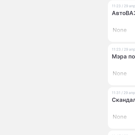
урожай и дом:
страшный запрет 6
11:23 / 29 а
августа, о котором
АвтоВАЗ
молчат старики
От Преснякова до
18:13
Байсарова: сияющая
None
Орбакайте вывезла в
Европу всех детей от
разных мужчин
"Срочно выходить из
17:19
11:23 / 29 а
роли": перепуганная
Мэра по
Бородина едва не увела
чужого мужа на красной
дорожке
None
Депутат Чаплин
15:14
предложил запретить
мойку машин и
торговлю во дворах
11:31 / 29 а
Скандал
Внезапно отменивший
15:08
концерты Григорий Лепс
сделал важное
None
заявление
"Четырех мужей
13:36