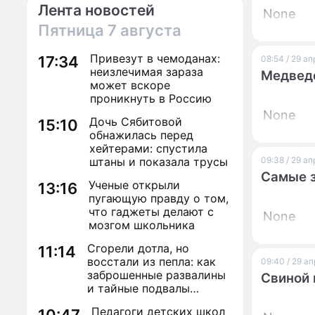
Лента новостей
None
Пятница
7 августа
Привезут в чемоданах:
17:34
08:54 / 29 а
неизлечимая зараза
Медведе
может вскоре
проникнуть в Россию
None
Дочь Сябитовой
15:10
обнажилась перед
хейтерами: спустила
штаны и показала трусы
09:38 / 29 а
Самые з
Ученые открыли
13:16
пугающую правду о том,
что гаджеты делают с
None
мозгом школьника
Сгорели дотла, но
11:14
восстали из пепла: как
09:40 / 29 а
заброшенные развалины
Свиной 
и тайные подвалы
столицы обрели вторую
Педагоги детских школ