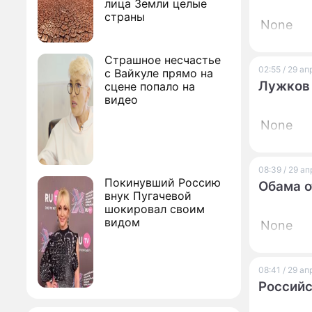
лица Земли целые
страны
None
Страшное несчастье
02:55 / 29 а
с Вайкуле прямо на
Лужков
сцене попало на
видео
None
08:39 / 29 а
Покинувший Россию
Обама о
внук Пугачевой
шокировал своим
видом
None
08:41 / 29 а
Российс