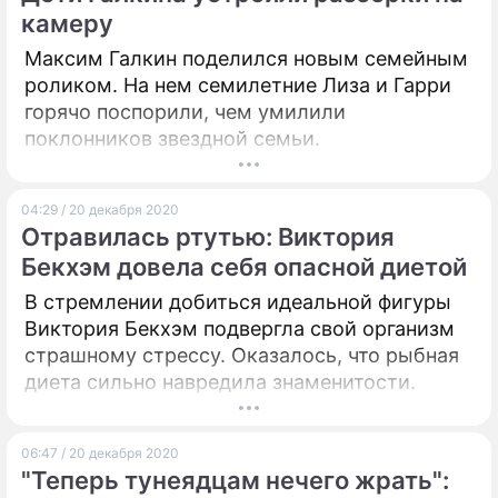
камеру
ПРЕСС-РЕЛИЗЫ
Максим Галкин поделился новым семейным
роликом. На нем семилетние Лиза и Гарри
О ПРОЕКТЕ
горячо поспорили, чем умилили
поклонников звездной семьи.
04:29 / 20 декабря 2020
Отравилась ртутью: Виктория
Бекхэм довела себя опасной диетой
В стремлении добиться идеальной фигуры
Виктория Бекхэм подвергла свой организм
страшному стрессу. Оказалось, что рыбная
диета сильно навредила знаменитости.
06:47 / 20 декабря 2020
"Теперь тунеядцам нечего жрать":