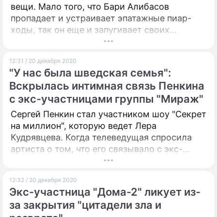
вещи. Мало того, что Бари Алибасов
пропадает и устраивает эпатажные пиар-
ходы, так он еще и запугивает своих
близких и друзей навязчивыми мыслями о
смерти.
12:31 / 20 декабря 2020
"У нас была шведская семья":
Вскрылась интимная связь Пенкина
с экс-участницами группы "Мираж"
Сергей Пенкин стал участником шоу "Секрет
на миллион", которую ведет Лера
Кудрявцева. Когда телеведущая спросила
артиста о том, что его связывало с экс-
участницами группы "Мираж" на вечеринках,
он утаил о бурном романе.
12:32 / 20 декабря 2020
Экс-участница "Дома-2" ликует из-
за закрытия "цитадели зла и