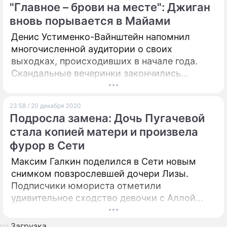
"Главное – брови на месте": Джиган
вновь порывается в Майами
Денис Устименко-Вайнштейн напомнил
многочисленной аудитории о своих
выходках, происходивших в начале года.
Скандальные вечеринки закончились
рехабом и заключением под стражу в одном
из штатов Америки. Теперь Джиган при
23:58 / 20 декабря 2020
любой возможности ссылается на
Подросла замена: Дочь Пугачевой
последствия путешествия в Майами.
стала копией матери и произвела
фурор в Сети
Максим Галкин поделился в Сети новым
снимком повзрослевшей дочери Лизы.
Подписчики юмориста отметили
удивительное сходство девочки с Аллой
Пугачевой.
Загрузка...