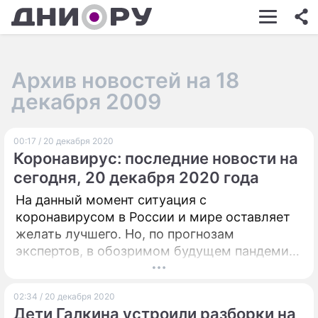
ШОУ-БИЗНЕС
АВТО
Архив новостей на 18
КИНО
декабря 2009
НЕДВИЖИМОСТЬ
00:17 / 20 декабря 2020
ЗДОРОВЬЕ
Коронавирус: последние новости на
ЭКОНОМИКА
сегодня, 20 декабря 2020 года
На данный момент ситуация с
ПРОИСШЕСТВИЯ
коронавирусом в России и мире оставляет
СОННИК
желать лучшего. Но, по прогнозам
экспертов, в обозримом будущем пандемия
СТИЛЬ ЖИЗНИ
может отступить.
СЕРИАЛЫ
02:34 / 20 декабря 2020
Дети Галкина устроили разборки на
ИГРЫ