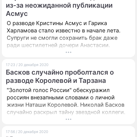
из-за неожиданной публикации
Асмус
О разводе Кристины Асмус и Гарика
Харламова стало известно в начале лета.
Супруги не смогли сохранить брак даже
ради шестилетней дочери Анастасии.
17:23 / 20 декабря 2020
Басков случайно проболтался о
разводе Королевой и Тарзана
"Золотой голос России" обескуражил
россиян внезапными словами о личной
жизни Наташи Королевой. Николай Басков
случайно раскрыл тайну звездной коллеги.
17:56 / 20 декабря 2020