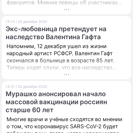
фаворитов. Мнение певицы об участниках
раскрыл Максим Галкин в эфире передачи
"Сегодня вечером".
14:13 / 20 декабря 2020
Экс-любовница претендует на
наследство Валентина Гафта
Напомним, 12 декабря ушел из жизни
народный артист РСФСР. Валентин Гафт
скончался в больнице в возрасте 85 лет.
Теперь ходят слухи, что все наследство
достанется жене режиссера – Ольге
Остроумовой.
14:31 / 20 декабря 2020
Мурашко анонсировал начало
массовой вакцинации россиян
старше 60 лет
Многие врачи и учёные сходятся во мнении
о том, что коронавирус SARS-CoV-2 будет