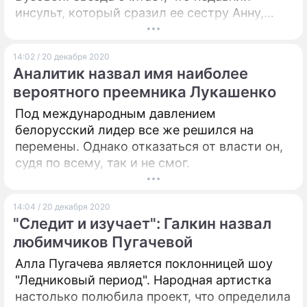
инсульт, который сразил ее сестру Анну,
стал отправной точкой для жизни в
жестоких условиях.
14:02 / 20 декабря 2020
Аналитик назвал имя наиболее
вероятного преемника Лукашенко
Под международным давлением
белорусский лидер все же решился на
перемены. Однако отказаться от власти он,
судя по всему, так и не смог.
14:04 / 20 декабря 2020
"Следит и изучает": Галкин назвал
любимчиков Пугачевой
Алла Пугачева является поклонницей шоу
"Ледниковый период". Народная артистка
настолько полюбила проект, что определила