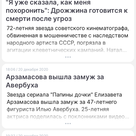
"Я уже сказала, как меня
похоронить": Дрожжина готовится к
смерти после угроз
72-летняя звезда советского кинематографа,
обвиненная в мошенничестве с наследством
народного артиста СССР, погрязла в
агитации клеветнических кампаний. Наталья
Дрожжина крайне напугана
многочисленными обвинениями и угрозами.
18:06 / 20 декабря 2020
Арзамасова вышла замуж за
Авербуха
Звезда сериала "Папины дочки" Елизавета
Арзамасова вышла замуж за 47-летнего
фигуриста Илью Авербуха. 25-летняя
актриса поделилась с поклонниками видео,
сделанным в ЗАГСе.
19:32 / 20 декабря 2020