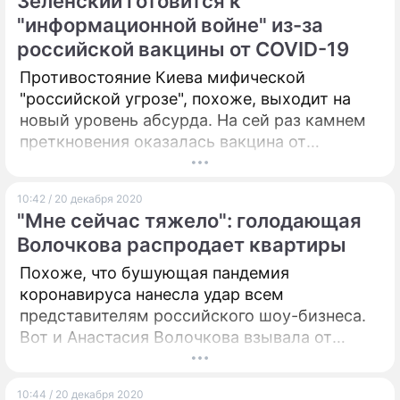
Зеленский готовится к
"информационной войне" из-за
российской вакцины от COVID-19
Противостояние Киева мифической
"российской угрозе", похоже, выходит на
новый уровень абсурда. На сей раз камнем
преткновения оказалась вакцина от
коронавируса.
10:42 / 20 декабря 2020
"Мне сейчас тяжело": голодающая
Волочкова распродает квартиры
Похоже, что бушующая пандемия
коронавируса нанесла удар всем
представителям российского шоу-бизнеса.
Вот и Анастасия Волочкова взывала от
безденежья и нищеты. Артистка жалуется,
что еле-еле сводит концы с концами,
10:44 / 20 декабря 2020