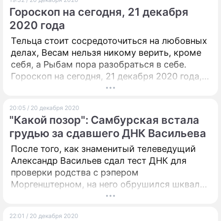
Гороскоп на сегодня, 21 декабря
2020 года
Тельца стоит сосредоточиться на любовных
делах, Весам нельзя никому верить, кроме
себя, а Рыбам пора разобраться в себе.
Гороскоп на сегодня, 21 декабря 2020 года,
рекомендует сосредоточиться на
внутренних противоречиях.
20:05 / 20 декабря 2020
"Какой позор": Самбурская встала
грудью за сдавшего ДНК Васильева
После того, как знаменитый телеведущий
Александр Васильев сдал тест ДНК для
проверки родства с рэпером
Моргенштерном, на него обрушился шквал
критики. Настасья Самбурская поддержала
историка моды, оставив публичное
22:01 / 20 декабря 2020
обращение в инстаграм-канале.