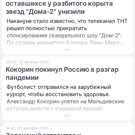
оставшихся у разбитого корыта
звезд "Дома-2" унизили
Накануне стало известно, что телеканал ТНТ
решил полностью прекратить
спонсирование скандального шоу "Дом-2".
По словам именитого блогера Лены Миро,
десятки голодных, но ярких провинциалов
остались без еды и крова.
08:03 / 20 декабря 2020
Кокорин покинул Россию в разгар
пандемии
Футболист отправился на зарубежный
курорт, чтобы восстановить здоровье.
Александр Кокорин улетел на Мальдивские
острова вместе с командой врачей.
10:41 / 20 декабря 2020