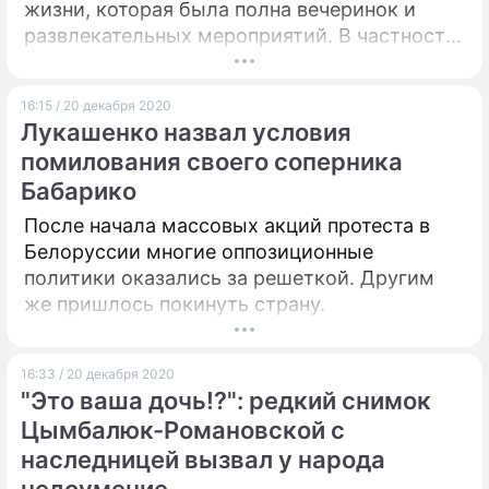
жизни, которая была полна вечеринок и
развлекательных мероприятий. В частности,
певец высказался о том, как ходил в гости к
Алле Пугачевой в позднее время суток.
16:15 / 20 декабря 2020
Лукашенко назвал условия
помилования своего соперника
Бабарико
После начала массовых акций протеста в
Белоруссии многие оппозиционные
политики оказались за решеткой. Другим
же пришлось покинуть страну.
16:33 / 20 декабря 2020
"Это ваша дочь!?": редкий снимок
Цымбалюк-Романовской с
наследницей вызвал у народа