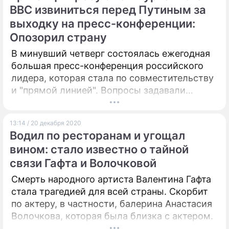
BBC извиниться перед Путиным за
выходку на пресс-конференции:
Опозорил страну
В минувший четверг состоялась ежегодная
большая пресс-конференция российского
лидера, которая стала по совместительству
и "прямой линией". Вопросы задавали
журналисты не только из России, но и со
всего мира.
13:14 / 20 декабря 2020
Водил по ресторанам и угощал
вином: стало известно о тайной
связи Гафта и Волочковой
Смерть народного артиста Валентина Гафта
стала трагедией для всей страны. Скорбит
по актеру, в частности, балерина Анастасия
Волочкова, которая была близка с актером.