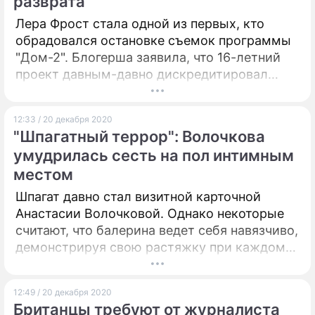
разврата"
Лера Фрост стала одной из первых, кто
обрадовался остановке съемок программы
"Дом-2". Блогерша заявила, что 16-летний
проект давным-давно дискредитировал
себя, а на его площадке остались только
каррикатурные персонажи.
12:33 / 20 декабря 2020
"Шпагатный террор": Волочкова
умудрилась сесть на пол интимным
местом
Шпагат давно стал визитной карточной
Анастасии Волочковой. Однако некоторые
считают, что балерина ведет себя навязчиво,
демонстрируя свою растяжку при каждом
удобном случае.
12:49 / 20 декабря 2020
Британцы требуют от журналиста