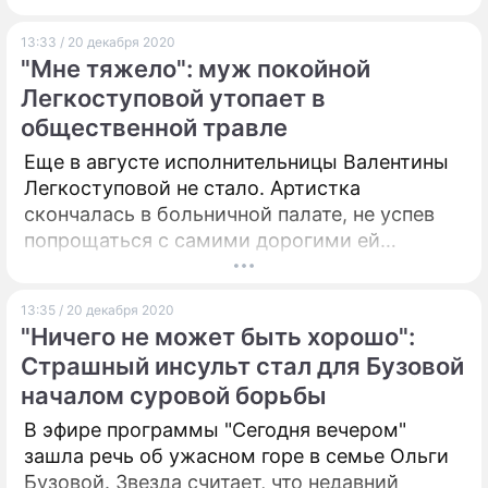
13:33 / 20 декабря 2020
"Мне тяжело": муж покойной
Легкоступовой утопает в
общественной травле
Еще в августе исполнительницы Валентины
Легкоступовой не стало. Артистка
скончалась в больничной палате, не успев
попрощаться с самими дорогими ей
людьми. Она была госпитализирована в
состоянии сильнейшего алкогольного
13:35 / 20 декабря 2020
опьянения. Поговаривают, что именно
"Ничего не может быть хорошо":
обожаемый супруг довел ее до ручки.
Страшный инсульт стал для Бузовой
началом суровой борьбы
В эфире программы "Сегодня вечером"
зашла речь об ужасном горе в семье Ольги
Бузовой. Звезда считает, что недавний