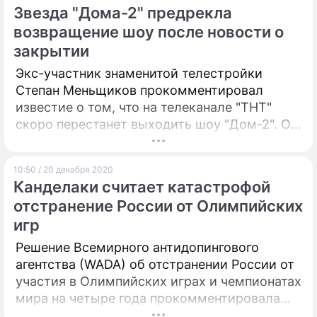
лишаясь дорогого имущества.
Звезда "Дома-2" предрекла
возвращение шоу после новости о
закрытии
Экс-участник знаменитой телестройки
Степан Меньщиков прокомментировал
известие о том, что на телеканале "ТНТ"
скоро перестанет выходить шоу "Дом-2". Он
считает, что проект выстоит все изменения и
восстановится для зрителей в новой версии.
10:50 / 20 декабря 2020
Канделаки считает катастрофой
отстранение России от Олимпийских
игр
Решение Всемирного антидопингового
агентства (WADA) об отстранении России от
участия в Олимпийских играх и чемпионатах
мира на четыре года прокомментировала
журналистка Тина Канделаки. Она выразила