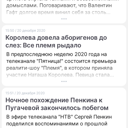
домыслами. Поговаривают, что Валентин
Гафт долгое время винил себя за столь
раннюю кончину родственницы. Однако
нашлись и те, кто назвал истинные причины
15:50 / 20 декабря 2020
гибели девушки.
Королева довела аборигенов до
слез: Все племя рыдало
В предпоследнюю неделю 2020 года на
телеканале "Пятница!" состоится премьера
реалити-шоу "Племя", в котором приняла
участие Наташа Королева. Певица стала
единственной знаменитостью, решившейся
прожить несколько недель с коренным
15:51 / 20 декабря 2020
народом Танзании.
Ночное похождение Пенкина к
Пугачевой закончилось побегом
В эфире телеканала "НТВ" Сергей Пенкин
поделился воспоминаниями о прошлой