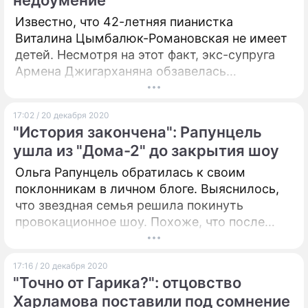
недоумение
Известно, что 42-летняя пианистка
Виталина Цымбалюк-Романовская не имеет
детей. Несмотря на этот факт, экс-супруга
Армена Джигарханяна обзавелась
наследницей.
17:02 / 20 декабря 2020
"История закончена": Рапунцель
ушла из "Дома-2" до закрытия шоу
Ольга Рапунцель обратилась к своим
поклонникам в личном блоге. Выяснилось,
что звездная семья решила покинуть
провокационное шоу. Похоже, что после
выступления генерального директора
"Дома-2", все актеры разбрелись по своим
17:16 / 20 декабря 2020
уголкам.
"Точно от Гарика?": отцовство
Харламова поставили под сомнение