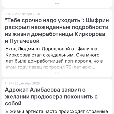
проводила время с напарником.
11:49 / 20 декабря 2020
"Тебе срочно надо уходить": Шифрин
раскрыл неожиданные подробности
из жизни домработницы Киркорова
и Пугачевой
Уход Людмилы Дородновой от Филиппа
Киркорова стал скандальным. Она много
лет была домработницей поп-короля, но в
этом году певец попросил 79-летнюю
женщину покинуть его дом.
11:57 / 20 декабря 2020
Адвокат Алибасова заявил о
желании продюсера покончить с
собой
В жизни артиста часто происходят странные