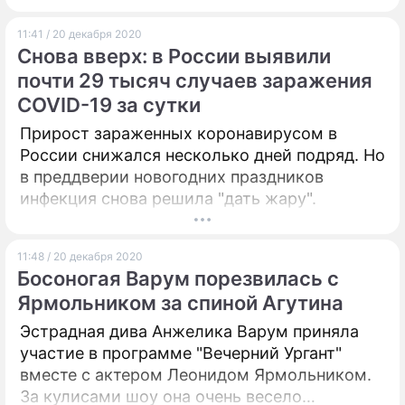
недоумение и высказала свое мнение.
11:41 / 20 декабря 2020
Снова вверх: в России выявили
почти 29 тысяч случаев заражения
COVID-19 за сутки
Прирост зараженных коронавирусом в
России снижался несколько дней подряд. Но
в преддверии новогодних праздников
инфекция снова решила "дать жару".
11:48 / 20 декабря 2020
Босоногая Варум порезвилась с
Ярмольником за спиной Агутина
Эстрадная дива Анжелика Варум приняла
участие в программе "Вечерний Ургант"
вместе с актером Леонидом Ярмольником.
За кулисами шоу она очень весело