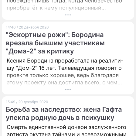
побежден лишь тогда, когда человечество
приобретёт к нему популяционный
иммунитет. Но болеть ковидом для этого не
обязательно – антитела можно получить и с
14:40 / 20 декабря 2020
помощью вакцин, на которые научный мир
"Эскортные рожи": Бородина
делает большую ставку.
врезала бывшим участникам
"Дома-2" за критику
Ксения Бородина проработала на реалити-
шу "Дом-2" 16 лет. Телеведущая говорит о
проекте только хорошее, ведь благодаря
этому проекту она достигла всего, о чем
мечтала.
15:49 / 20 декабря 2020
Борьба за наследство: жена Гафта
упекла родную дочь в психушку
Смерть единственной дочери заслуженного
артиста окутана тайнами и всевозможными