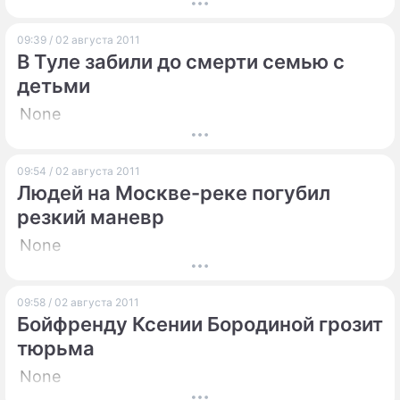
ПРЕСС-РЕЛИЗЫ
09:39 / 02 августа 2011
В Туле забили до смерти семью с
О ПРОЕКТЕ
детьми
None
09:54 / 02 августа 2011
Людей на Москве-реке погубил
резкий маневр
None
09:58 / 02 августа 2011
Бойфренду Ксении Бородиной грозит
тюрьма
None