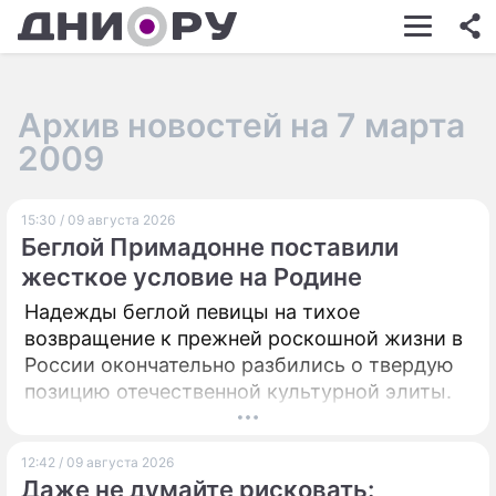
ШОУ-БИЗНЕС
АВТО
Архив новостей на 7 марта
КИНО
2009
НЕДВИЖИМОСТЬ
15:30 / 09 августа 2026
ЗДОРОВЬЕ
Беглой Примадонне поставили
ЭКОНОМИКА
жесткое условие на Родине
Надежды беглой певицы на тихое
ПРОИСШЕСТВИЯ
возвращение к прежней роскошной жизни в
СОННИК
России окончательно разбились о твердую
позицию отечественной культурной элиты.
СТИЛЬ ЖИЗНИ
СЕРИАЛЫ
12:42 / 09 августа 2026
Даже не думайте рисковать:
ИГРЫ