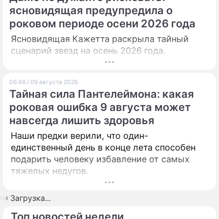
ясновидящая предупредила о
ПРЕСС-РЕЛИЗЫ
роковом периоде осени 2026 года
О ПРОЕКТЕ
Ясновидящая Кажетта раскрыла тайный
сценарий звезд на осень 2026 года.
06:46 / 09 августа 2026
Тайная сила Пантелеймона: какая
роковая ошибка 9 августа может
навсегда лишить здоровья
Наши предки верили, что один-
единственный день в конце лета способен
подарить человеку избавление от самых
тяжелых недугов.
Загрузка...
Топ новостей недели