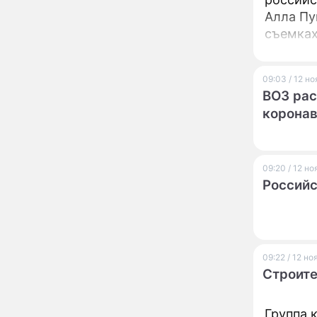
страшный запрет 6
Алла Пу
августа, о котором
съемках
молчат старики
От Преснякова до
18:13
как вед
Байсарова: сияющая
Орбакайте вывезла в
09:03 / 12 н
Европу всех детей от
ВОЗ рас
разных мужчин
"Срочно выходить из
корона
17:19
роли": перепуганная
Бородина едва не увела
чужого мужа на красной
дорожке
09:20 / 12 н
Депутат Чаплин
15:14
Российс
предложил запретить
мойку машин и
торговлю во дворах
Внезапно отменивший
15:08
концерты Григорий Лепс
09:22 / 12 н
сделал важное
Строите
заявление
"Четырех мужей
13:36
Группа 
похоронила": Шаляпин