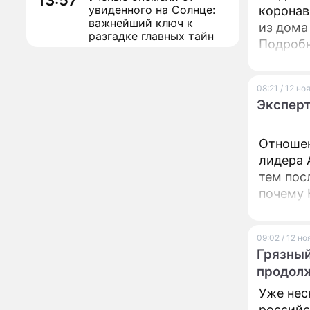
13:57
увиденного на Солнце:
коронав
важнейший ключ к
из дома
разгадке главных тайн
Подробн
Реставрация церкви
13:27
Ильи Пророка на
Новгородском подворье
08:21 / 12 н
завершена – Мэр
Эксперт
Москвы
"Совершила полнейшую
12:08
глупость!": разъяренная
Отношен
Волочкова публично
лидера 
унизила дочь и зятя
тем пос
Уехавшая из России
10:55
почему 
Пугачева перенесла
тяжелейшую операцию
выборов
Неожиданно всплыла
09:28
09:02 / 12 н
пикантная причина
Грязный
развода Паулины
продол
Андреевой и Федора
Бондарчука
Уже нес
Огонь с небес сожжет
00:22
урожай и дом:
российс