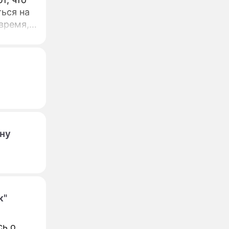
ься на
 время,
ну
к"
сь о