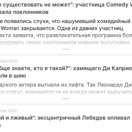
 существовать не может": участница Comedy
ПРЕСС-РЕЛИЗЫ
ала поклонников
е появились слухи, что нашумевший комедийный
О ПРОЕКТЕ
Woman закрывается. Одна из давних участниц
екта заявила, что развлекательная программа бо
радовать своих поклонников новыми выпусками.
оября 2020
бще знаете, кто я такой?": хамящего Ди Каприо
ли в шею
дского актера выгнали из лифта. Так Леонардо Д
что статус знаменитости не всегда может выручить
оября 2020
й и лживый": эксцентричный Лебедев оплевал
а