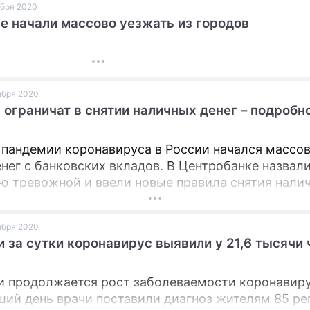
оября 2020
наниями.
е начали массово уезжать из городов
оября 2020
 ограничат в снятии наличных денег – подробн
 пандемии коронавируса в России начался массо
енег с банковских вкладов. В Центробанке назвали
ю тревожной и ввели новые правила снятия нали
оября 2020
и за сутки коронавирус выявили у 21,6 тысячи
и продолжается рост заболеваемости коронавиру
ий день врачи поставили диагноз жителям 85 ре