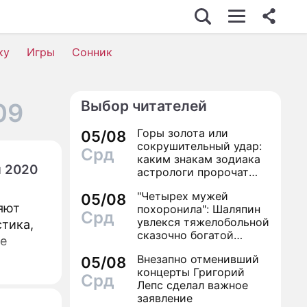
ку
Игры
Сонник
Выбор читателей
09
Горы золота или
05/08
сокрушительный удар:
Срд
каким знакам зодиака
я 2020
астрологи пророчат
счастье, а кому нищету
"Четырех мужей
05/08
яют
похоронила": Шаляпин
Срд
увлекся тяжелобольной
стика,
сказочно богатой
ие
дамой
Внезапно отменивший
05/08
концерты Григорий
Срд
Лепс сделал важное
заявление