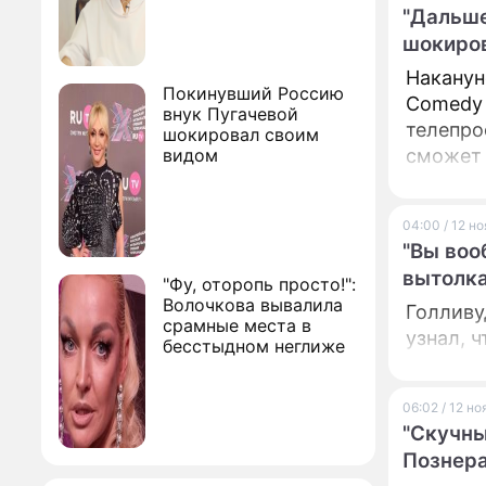
"Дальше
шокиров
Наканун
Покинувший Россию
Comedy 
внук Пугачевой
телепро
шокировал своим
видом
сможет 
04:00 / 12 н
"Вы воо
вытолка
"Фу, оторопь просто!":
Волочкова вывалила
Голливу
срамные места в
узнал, 
бесстыдном неглиже
06:02 / 12 н
"Скучны
Познер