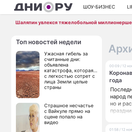
ШОУ-БИЗНЕС
L
Шаляпин увлекся тяжелобольной миллионерш
Топ новостей недели
Архи
Ужасная гибель за
считанные дни:
объявлена
00:09 / 12 н
катастрофа, которая
Коронав
с легкостью сотрет с
года
лица Земли целые
страны
Последн
народ п
но и ра
Страшное несчастье
праздни
с Вайкуле прямо на
сцене попало на
видео
01:58 / 12 н