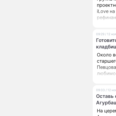
увлекся тяжелобольной
проектн
сказочно богатой дамой
iLove н
рефинан
Павильоны здоровья с
12:46
бесплатной экспресс-
организ
диагностикой
открываются в центре
09:29 / 12 н
Москвы
Готовит
Ученые нашли способ
11:49
заблокировать самые
кладби
страшные воспоминания
Около в
Горы золота или
09:26
старшег
сокрушительный удар:
Певцова
каким знакам зодиака
любимог
астрологи пророчат
счастье, а кому нищету
сыном п
Ни в коем случае не
00:10
нарушайте этот
09:33 / 12 н
страшный запрет 5
Оставь 
августа – уйдут любовь
Агурба
и деньги
Мэр Москвы рассказал о
19:17
На цере
развитии центра