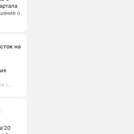
артала
ашение о
сток на
л
рия
ся с
с
a'20