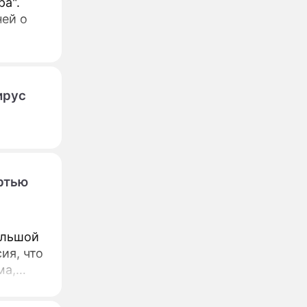
а".
ней о
ирус
ртью
ольшой
ия, что
ма,
 Он