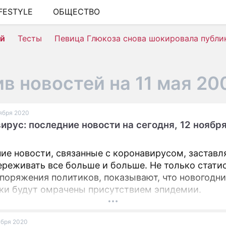
IFESTYLE
ОБЩЕСТВО
ШОУ-БИЗНЕС
ей
Тесты
Певица Глюкоза снова шокировала публи
АВТО
КИНО
в новостей на 11 мая 20
НЕДВИЖИМОСТЬ
ЗДОРОВЬЕ
оября 2020
ирус: последние новости на сегодня, 12 ноябр
ЭКОНОМИКА
ПРОИСШЕСТВИЯ
ие новости, связанные с коронавирусом, заставл
СОННИК
ереживать все больше и больше. Не только стати
споряжения политиков, показывают, что новогодн
СТИЛЬ ЖИЗНИ
ки будут омрачены присутствием эпидемии.
СЕРИАЛЫ
оября 2020
ИГРЫ