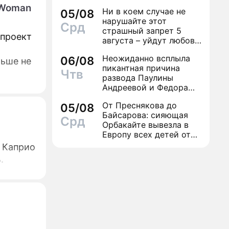
 Woman
Ни в коем случае не
05/08
нарушайте этот
Срд
страшный запрет 5
 проект
августа – уйдут любовь
и деньги
Неожиданно всплыла
06/08
льше не
пикантная причина
Чтв
развода Паулины
Андреевой и Федора
Бондарчука
От Преснякова до
05/08
Байсарова: сияющая
Срд
Орбакайте вывезла в
Европу всех детей от
разных мужчин
и Каприо
.