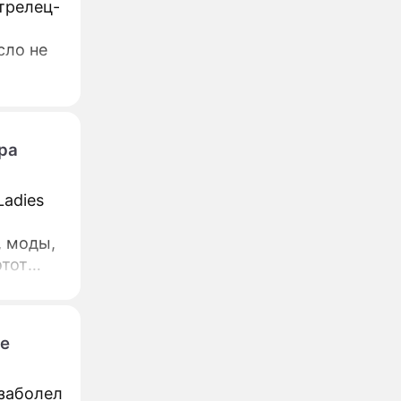
трелец-
сло не
ра
Ladies
, моды,
этот
ие
заболел