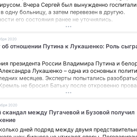
ирусом. Вчера Сергей был вынужденно госпитал
 в одну больницу, а затем перевезен в другую.
ости его состояния ранее не уточнялись.
оября 2020
 об отношении Путина к Лукашенко: Роль сыгр
ия президента России Владимира Путина и бело
Александра Лукашенко – одна из основных полит
ледних месяцев. Эксперты попытались разобратьс
Кремль не бросил Батьку после откровенно пров
 и жесткого разгона митингующих.
оября 2020
 скандал между Пугачевой и Бузовой получил
жение
колько дней подряд между двумя представитель
кого шоу-бизнеса не утихают споры. Поговариваю