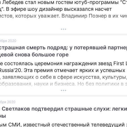
 Лебедев стал новым гостем ютуб-программы "С
". В эфире шоу дизайнер высказался насчет
стов, которых уважает. Владимир Познер в их чи
оября 2020
страшная смерть подряд: у потерявшей партне
евой снова большое горе
е состоялась церемония награждения звезд First 
Russia'20. Эта премия отмечает ярких и успешных
 заявляющих о себе в сфере искусства, культуры
образования, науки и бизнеса. Но без политики в 
е обошлось...
оября 2020
 Светлаков подтвердил страшные слухи: легк
ны
ым СМИ, известный отечественный телеведущий 