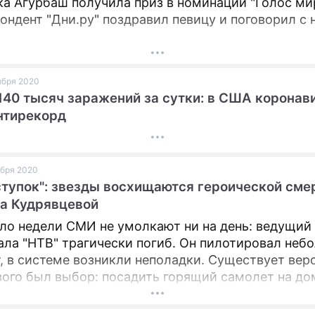
а Агурбаш получила приз в номинации "Голос мир
ондент "Дни.ру" поздравил певицу и поговорил с 
оября 2020
40 тысяч заражений за сутки: в США коронав
нтирекорд
оября 2020
ступок": звезды восхищаются героической сме
а Кудрявцевой
ло недели СМИ не умолкают ни на день: ведущий
ала "НТВ" трагически погиб. Он пилотировал неб
, в системе возникли неполадки. Существует верс
вого был выбор: посадить горящий самолет на до
вав спастись, или погибнуть, чтобы жили другие.
второй вариант. Звезды поделились светлыми