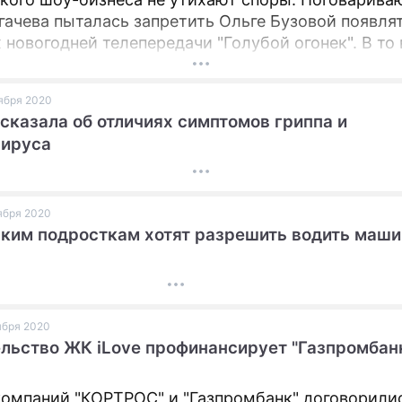
гачева пыталась запретить Ольге Бузовой появлят
 новогодней телепередачи "Голубой огонек". В то
ущая полностью отрицает возникновение спора.
оября 2020
сказала об отличиях симптомов гриппа и
вируса
оября 2020
ким подросткам хотят разрешить водить маши
оября 2020
льство ЖК iLove профинансирует "Газпромбан
компаний "КОРТРОС" и "Газпромбанк" договорили