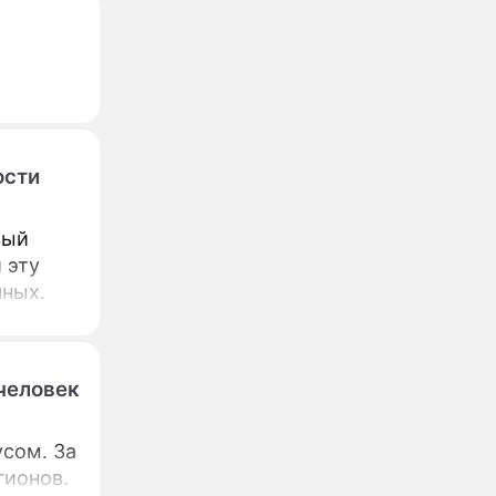
ости
вый
 эту
чных.
 человек
сом. За
гионов.