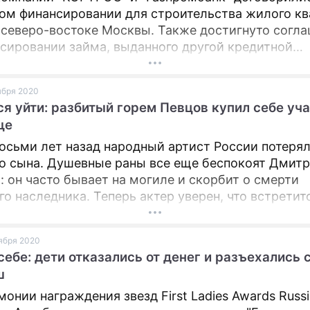
ом финансировании для строительства жилого кв
а северо-востоке Москвы. Также достигнуто согл
сировании займа, выданного другой кредитной
ацией.
оября 2020
ся уйти: разбитый горем Певцов купил себе уча
ще
осьми лет назад народный артист России потеря
о сына. Душевные раны все еще беспокоят Дмит
: он часто бывает на могиле и скорбит о смерти
о наследника. Теперь актер уверен, что встретит
осле смерти.
оября 2020
себе: дети отказались от денег и разъехались 
ш
монии награждения звезд First Ladies Awards Russi