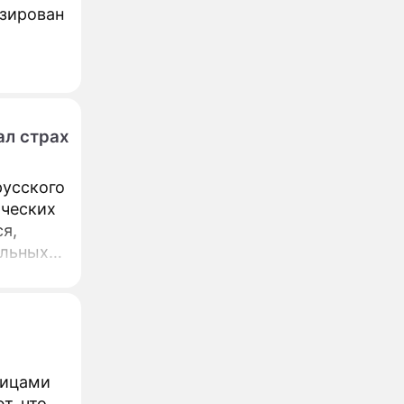
изирован
ал страх
русского
ических
я,
альных
ницами
т, что