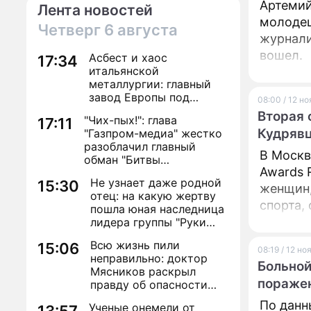
Артемий
Лента новостей
молодец
Четверг
6 августа
журнали
вошел.
Асбест и хаос
17:34
итальянской
металлургии: главный
завод Европы под
08:00 / 12 н
угрозой закрытия из-за
Вторая 
"Чих-пых!": глава
17:11
евробюрократии
Кудрявц
"Газпром-медиа" жестко
разоблачил главный
В Москв
обман "Битвы
Awards 
экстрасенсов"
Не узнает даже родной
15:30
женщин,
отец: на какую жертву
спорта, 
пошла юная наследница
вечер н
лидера группы "Руки
Вверх!" ради денег и
Всю жизнь пили
15:06
славы
08:19 / 12 н
неправильно: доктор
Больной
Мясников раскрыл
пораже
правду об опасности
антибиотиков
По данн
Ученые онемели от