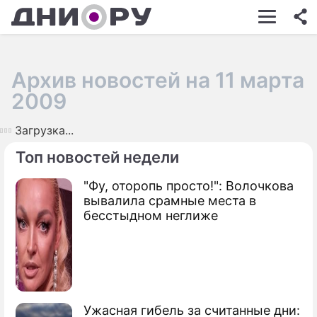
ШОУ-БИЗНЕС
АВТО
Архив новостей на 11 марта
КИНО
2009
НЕДВИЖИМОСТЬ
Загрузка...
ЗДОРОВЬЕ
Топ новостей недели
ЭКОНОМИКА
"Фу, оторопь просто!": Волочкова
вывалила срамные места в
ПРОИСШЕСТВИЯ
бесстыдном неглиже
СОННИК
СТИЛЬ ЖИЗНИ
СЕРИАЛЫ
Ужасная гибель за считанные дни:
ИГРЫ