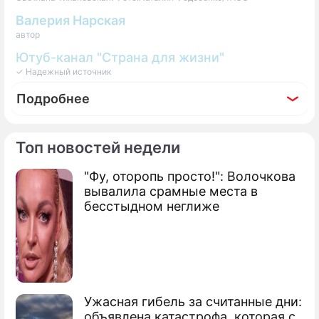
Валерия Нарская
автор
Ютуб-канал "Страна для жизни"
✓ Надежный источник
Подробнее
Топ новостей недели
"Фу, оторопь просто!": Волочкова
Фоторепортаж
вывалила срамные места в
Самые яркие кадры второго дня протестов
бесстыдном неглиже
в Белоруссии
Ужасная гибель за считанные дни:
объявлена катастрофа, которая с