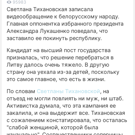
95983
Светлана Тихановская записала
ПРЕСС-РЕЛИЗЫ
видеообращение к белорусскому народу.
Главная оппонентка избранного президента
О ПРОЕКТЕ
Александра Лукашенко поведала, что
заставило ее покинуть республику.
Кандидат на высший пост государства
призналась, что решение перебраться в
Литву далось очень тяжело. В другую
страну она уехала из-за детей, поскольку
это самое главное, что есть в жизни.
По словам
Светланы Тихановской
, на
отъезд не могли повлиять ни муж, ни штаб.
Активистка думала, что эта кампания ее
закалила, и она выдержит все. Тихановская
с сожалением констатировала, что осталась
"слабой женщиной, которой была
изначально". Соотечественники соперницы