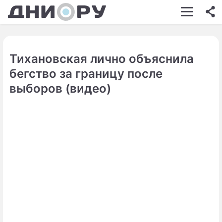
ШОУ-БИЗНЕС
АВТО
Тихановская лично объяснила
КИНО
бегство за границу после
НЕДВИЖИМОСТЬ
выборов (видео)
ЗДОРОВЬЕ
ЭКОНОМИКА
ПРОИСШЕСТВИЯ
СОННИК
СТИЛЬ ЖИЗНИ
СЕРИАЛЫ
ИГРЫ