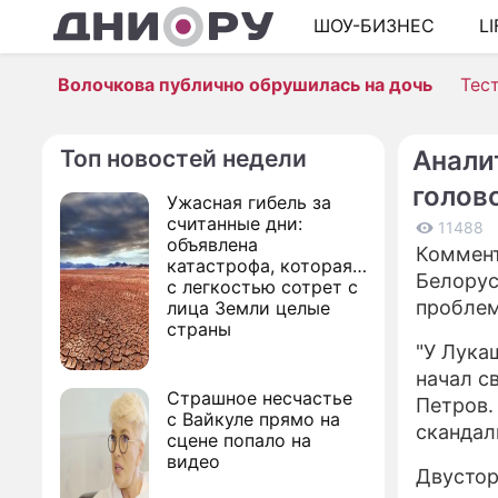
ШОУ-БИЗНЕС
L
Волочкова публично обрушилась на дочь
Тес
Топ новостей недели
Анали
голов
Ужасная гибель за
считанные дни:
11488
объявлена
Коммент
катастрофа, которая
Белорус
с легкостью сотрет с
проблем
лица Земли целые
страны
"У Лука
начал с
Страшное несчастье
Петров.
с Вайкуле прямо на
скандал
сцене попало на
видео
Двустор