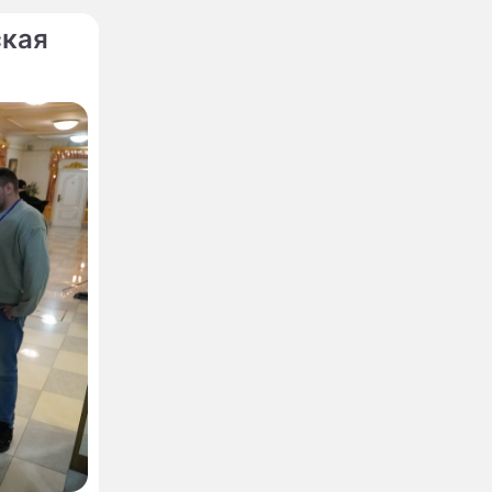
ская
ко
о за
руссии