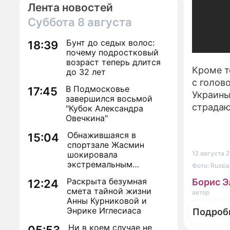
Лента новостей
Суббота
8 августа
Бунт до седых волос:
18:39
почему подростковый
возраст теперь длится
Кроме т
до 32 лет
с голов
В Подмосковье
17:45
Украины
завершился восьмой
страдаю
"Кубок Александра
Овечкина"
Обнажившаяся в
15:04
спортзале Жасмин
шокировала
12 августа 2
экстремальным
Фото: Russi
преображением
Раскрыта безумная
Борис 
12:24
смета тайной жизни
автор
Анны Курниковой и
Энрике Иглесиаса
Подроб
Ни в коем случае не