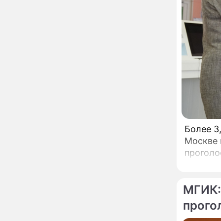
неправильно: доктор
Мясников раскрыл
правду об опасности
антибиотиков
Ученые онемели от
13:57
увиденного на Солнце:
важнейший ключ к
разгадке главных тайн
Реставрация церкви
13:27
Ильи Пророка на
Новгородском подворье
завершена – Мэр
Москвы
"Совершила полнейшую
12:08
Более 3
глупость!": разъяренная
Москве 
Волочкова публично
проголо
унизила дочь и зятя
Уехавшая из России
10:55
Пугачева перенесла
МГИК:
тяжелейшую операцию
прого
Неожиданно всплыла
09:28
пикантная причина