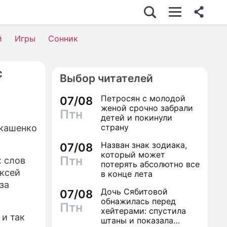
й
Игры
Сонник
с
Выбор читателей
Петросян с молодой
07/08
женой срочно забрали
Птн
детей и покинули
страну
укашенко
Назван знак зодиака,
07/08
который может
Птн
х слов
потерять абсолютно все
ексей
в конце лета
за
Дочь Сябитовой
07/08
обнажилась перед
Птн
хейтерами: спустила
и так
штаны и показала