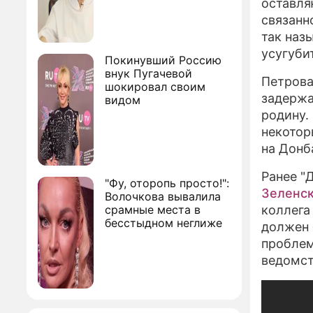
оставля
связанн
так наз
усугуби
Покинувший Россию
внук Пугачевой
Петрова
шокировал своим
задержа
видом
родину.
некотор
на Донб
Ранее "
"Фу, оторопь просто!":
Зеленс
Волочкова вывалила
срамные места в
коллега
бесстыдном неглиже
должен 
проблем
ведомст