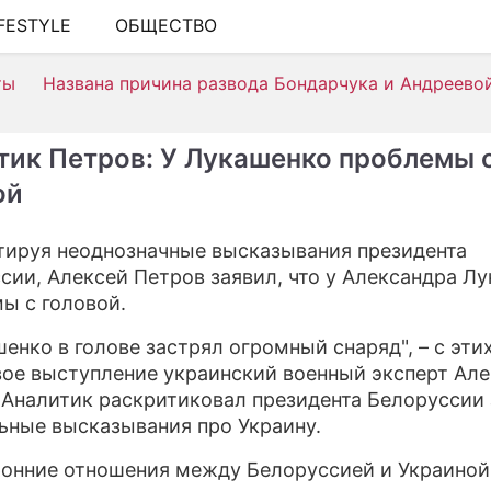
IFESTYLE
ОБЩЕСТВО
ШОУ-БИЗНЕС
ты
Названа причина развода Бондарчука и Андреево
АВТО
КИНО
тик Петров: У Лукашенко проблемы 
НЕДВИЖИМОСТЬ
ой
ЗДОРОВЬЕ
ируя неоднозначные высказывания президента
ЭКОНОМИКА
сии, Алексей Петров заявил, что у Александра Л
ы с головой.
ПРОИСШЕСТВИЯ
шенко в голове застрял огромный снаряд", – с эти
СОННИК
вое выступление украинский военный эксперт Ал
 Аналитик раскритиковал президента Белоруссии 
СТИЛЬ ЖИЗНИ
ьные высказывания про Украину.
СЕРИАЛЫ
онние отношения между Белоруссией и Украиной 
ИГРЫ