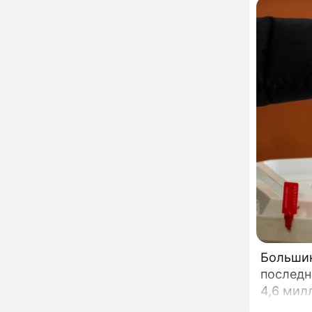
развода Паулины
Андреевой и Федора
Бондарчука
Огонь с небес сожжет
00:22
урожай и дом:
страшный запрет 6
августа, о котором
молчат старики
От Преснякова до
18:13
Байсарова: сияющая
Орбакайте вывезла в
Европу всех детей от
разных мужчин
"Срочно выходить из
17:19
роли": перепуганная
Бородина едва не увела
чужого мужа на красной
дорожке
Депутат Чаплин
15:14
предложил запретить
мойку машин и
Большинст
торговлю во дворах
последн
Внезапно отменивший
15:08
4,6 мил
концерты Григорий Лепс