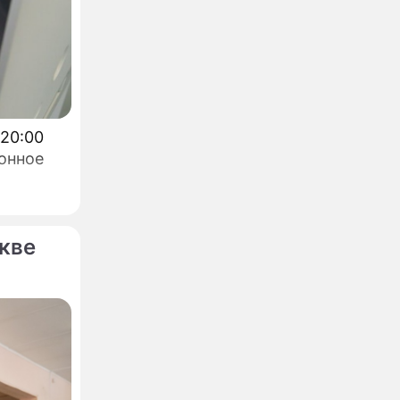
 20:00
онное
кве