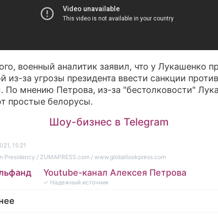
ого, военный аналитик заявил, что у Лукашенко 
ой из-за угрозы президента ввести санкции проти
. По мнению Петрова, из-за "бестолковости" Лук
т простые белорусы.
Шоу-бизнес в Telegram
021, 15:21
an Presidency / ZUMAPRESS.com / www.globallookpress.com
Эльфанд
Youtube-канал Алексея Петрова
✓ Надежный источник
нее