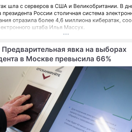
президент Белоруссии
так шла с серверов в США и Великобритании. В дн
 президента России столичная система электрон
ания отразила более 4,6 миллиона кибератак, со
лектронного штаба Илья Массух.
 Предварительная явка на выборах
дента в Москве превысила 66%