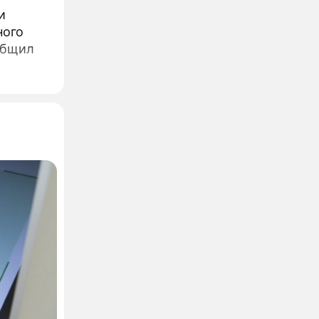
и
ного
общил