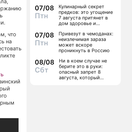
ла,
трусы
Кулинарный секрет
07/08
держанию
предков: это угощение
Птн
ь
7 августа притянет в
и.
дом здоровье и
исполнение желаний
Привезут в чемоданах:
м, что
07/08
неизлечимая зараза
ь на
Птн
может вскоре
естовать
проникнуть в Россию
фликте
Ни в коем случае не
08/08
берите это в руки:
Сбт
опасный запрет 8
ть
августа, который
раинский
может навсегда зашить
орый
женское счастье
ого
орным