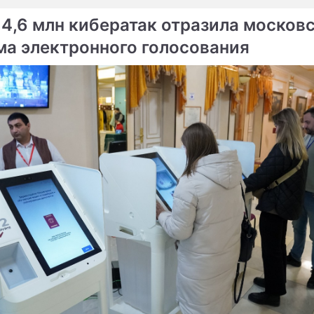
 4,6 млн кибератак отразила москов
ма электронного голосования
ме
Продолжение:
Журналист Гордон жест
Тихановская привлекла
раскритиковал Лукашенк
Норвегию к борьбе
оскорбление
против Лукашенко
лог Березовец:
Сюжеты
нко не собирается
Новости Бело
вать Крым российским
Александр
Григорьевич
Лукашенко