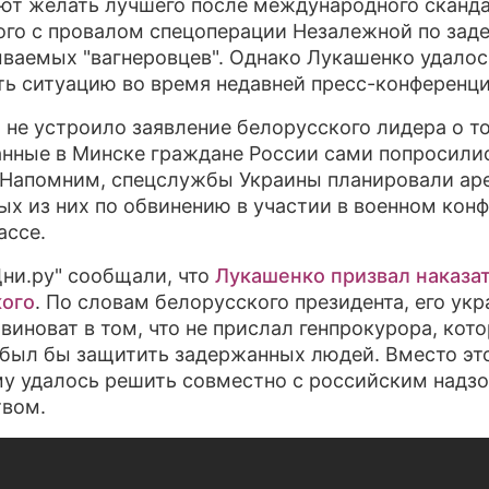
ют желать лучшего после международного сканда
ого с провалом спецоперации Незалежной по за
ПРЕСС-РЕЛИЗЫ
ываемых "вагнеровцев". Однако Лукашенко удалос
ть ситуацию во время недавней пресс-конференци
О ПРОЕКТЕ
 не устроило заявление белорусского лидера о то
нные в Минске граждане России сами попросилис
 Напомним, спецслужбы Украины планировали ар
ых из них по обвинению в участии в военном кон
ассе.
Дни.ру" сообщали, что
Лукашенко призвал наказа
кого
. По словам белорусского президента, его ук
 виноват в том, что не прислал генпрокурора, кот
был бы защитить задержанных людей. Вместо эт
у удалось решить совместно с российским надз
вом.