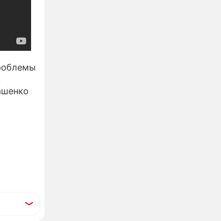
проблемы
в
ашенко