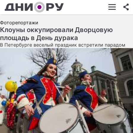
ШОУ-БИЗНЕС
Фоторепортажи
АВТО
Клоуны оккупировали Дворцовую
площадь в День дурака
КИНО
В Петербурге веселый праздник встретили парадом
НЕДВИЖИМОСТЬ
ЗДОРОВЬЕ
ЭКОНОМИКА
ПРОИСШЕСТВИЯ
СОННИК
СТИЛЬ ЖИЗНИ
СЕРИАЛЫ
ИГРЫ