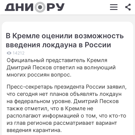
ШОУ-БИЗНЕС
АВТО
В Кремле оценили возможность
КИНО
введения локдауна в России
НЕДВИЖИМОСТЬ
14212
Официальный представитель Кремля
ЗДОРОВЬЕ
Дмитрий Песков ответил на волнующий
ЭКОНОМИКА
многих россиян вопрос.
ПРОИСШЕСТВИЯ
Пресс-секретарь президента России заявил,
что сегодня нет планов объявлять локдаун
СОННИК
на федеральном уровне. Дмитрий Песков
также отметил, что в Кремле не
СТИЛЬ ЖИЗНИ
располагают информацией о том, что кто-то
СЕРИАЛЫ
из глав регионов рассматривает вариант
введения карантина.
ИГРЫ