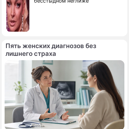
бесстыдном неглиже
Пять женских диагнозов без
лишнего страха
По теме
Продолжение: Песков: Путин
положительно оценил прямую
линию
"Будем прыгать от локдауна к
локдауну": эксперт предсказал