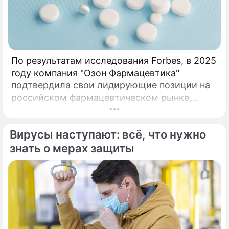
По результатам исследования Forbes, в 2025
году компания "Озон Фармацевтика"
подтвердила свои лидирующие позиции на
российском фармацевтическом рынке,
набрав 97 баллов из 110. При валовом
объеме продаж 63,6 млрд рублей и росте
Вирусы наступают: всё, что нужно
продаж 29,3%. По результатам
исследования Forbes, в 2025 году компания
знать о мерах защиты
«Озон Фармацевтика» подтвердила свои
лидирующие позиции на российском
фармацевтическом рынке, набрав 97 баллов
из 110.