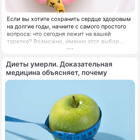
Если вы хотите сохранить сердце здоровым
на долгие годы, начните с самого простого
вопроса: что сегодня лежит на вашей
тарелке? Возможно, именно этот выбор
станет лучшей инвестицией в ваше будущее.
Каждые 34 секунды в мире один человек
Диеты умерли. Доказательная
умирает от сердечно-сосудистого
заболевания.
медицина объясняет, почему