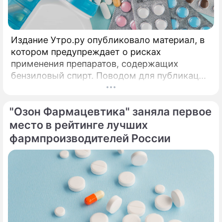
Издание Утро.ру опубликовало материал, в
котором предупреждает о рисках
применения препаратов, содержащих
бензиловый спирт. Поводом для публикации
стала ситуация, складывающаяся на рынке
препаратов GLP-1: взрывной спрос и
"Озон Фармацевтика" заняла первое
высокие цены на оригинальные версии в
США и ряде других стран привели к росту
место в рейтинге лучших
числа более доступных аналогов, состав
фармпроизводителей России
которых может существенно отличаться от
оригинала.