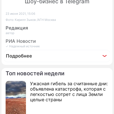
Шоу-бизнес в Telegram
23 июня 2021, 15:06
Фото: Кирилл Зыков /АГН Москва
Редакция
автор
РИА Новости
✓ Надежный источник
Подробнее
Топ новостей недели
Ужасная гибель за считанные дни:
Фоторепортаж
объявлена катастрофа, которая с
Насколько эффективны медицинские
легкостью сотрет с лица Земли
перчатки от коронавируса
целые страны