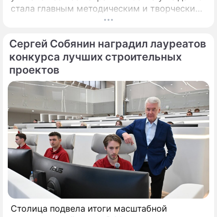
стала главным методическим и творческим
центром России, где рождаются самые
передовые практики воспитания молодых
Сергей Собянин наградил лауреатов
талантов.
конкурса лучших строительных
проектов
Столица подвела итоги масштабной