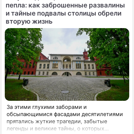
Сергей Собянин, который подчеркнул
пепла: как заброшенные развалины
стратегическую важность новой развязки
и тайные подвалы столицы обрели
для разгрузки одного из самых проблемных
вторую жизнь
участков магистрали.
За этими глухими заборами и
обсыпающимися фасадами десятилетиями
прятались жуткие трагедии, забытые
легенды и великие тайны, о которых