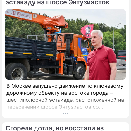
на «Арене Мытищи».
эстакаду на шоссе Энтузиастов
В Москве запущено движение по ключевому
дорожному объекту на востоке города –
шестиполосной эстакаде, расположенной на
пересечении шоссе Энтузиастов со
Свободным проспектом и Большим
Купавенским проездом. В церемонии
Сгорели дотла, но восстали из
открытия принял участие мэр Москвы