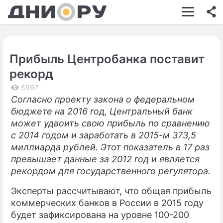
ШОУ-БИЗНЕС
АВТО
Прибыль Центробанка поставит
КИНО
рекорд
НЕДВИЖИМОСТЬ
5997
Согласно проекту закона о федеральном
ЗДОРОВЬЕ
бюджете на 2016 год, Центральный банк
ЭКОНОМИКА
может удвоить свою прибыль по сравнению
с 2014 годом и заработать в 2015-м 373,5
ПРОИСШЕСТВИЯ
миллиарда рублей. Этот показатель в 17 раз
превышает данные за 2012 год и является
СОННИК
рекордом для государственного регулятора.
СТИЛЬ ЖИЗНИ
Эксперты рассчитывают, что общая прибыль
СЕРИАЛЫ
коммерческих банков в России в 2015 году
будет зафиксирована на уровне 100-200
ИГРЫ