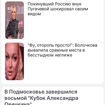
лицензий
Покинувший Россию внук
Пугачевой шокировал своим
видом
Кабмин отчитался об антикризисной
работе
Сюжеты
Финансы
"Фу, оторопь просто!": Волочкова
вывалила срамные места в
бесстыдном неглиже
В Подмосковье завершился
восьмой "Кубок Александра
Овечкина"