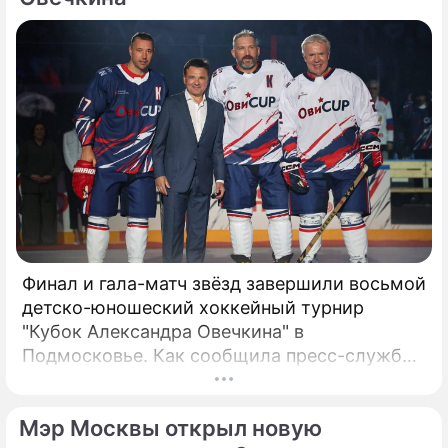
Финал и гала-матч звёзд завершили восьмой
детско-юношеский хоккейный турнир
"Кубок Александра Овечкина" в
Подмосковье. Как сообщила пресс-служба
регионального правительства, губернатор
Андрей Воробьёв вместе с Овечкиным
Мэр Москвы открыл новую
сделал символическое сбрасывание шайбы