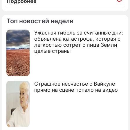
Подробнее
Топ новостей недели
Ужасная гибель за считанные дни:
По теме
объявлена катастрофа, которая с
легкостью сотрет с лица Земли
Продолжение: Россиянам
целые страны
повысят зарплату с 2016 года
Страшное несчастье с Вайкуле
прямо на сцене попало на видео
Мошенник пытался вывести за рубеж
$46 млрд
ЦБ лишил лицензий четыре банка
Три московских банка лишились