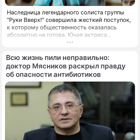
Наследница легендарного солиста группы
"Руки Вверх!" совершила жесткий поступок,
к которому общественность оказалась
абсолютно не готова. Юная актриса
Вероника Жукова, дочь бессменного лидера
группы "Руки Вверх!" Сергея Жукова,
Всю жизнь пили неправильно:
заставила взрогнуть своих многочисленных
поклонников.
доктор Мясников раскрыл правду
об опасности антибиотиков