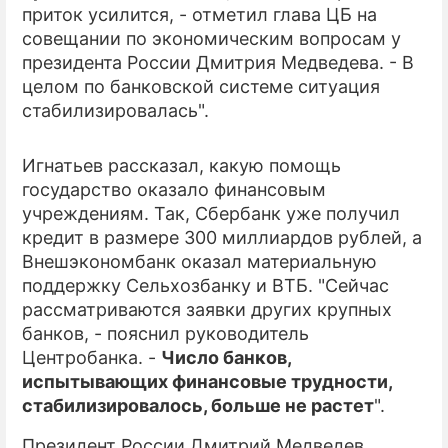
приток усилится, - отметил глава ЦБ на
совещании по экономическим вопросам у
ПРЕСС-РЕЛИЗЫ
президента России Дмитрия Медведева. - В
О ПРОЕКТЕ
целом по банковской системе ситуация
стабилизировалась".
Игнатьев рассказал, какую помощь
государство оказало финансовым
учреждениям. Так, Сбербанк уже получил
кредит в размере 300 миллиардов рублей, а
Внешэкономбанк оказал материальную
поддержку Сельхозбанку и ВТБ. "Сейчас
рассматриваются заявки других крупных
банков, - пояснил руководитель
Центробанка. -
Число банков,
испытывающих финансовые трудности,
стабилизировалось, больше не растет
".
Президент России Дмитрий Медведев