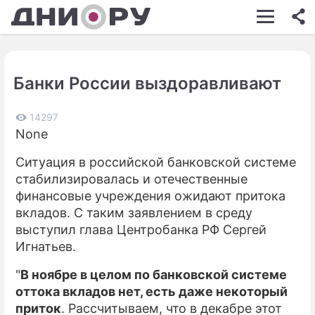
ШОУ-БИЗНЕС
АВТО
Банки России выздоравливают
КИНО
НЕДВИЖИМОСТЬ
14297
None
ЗДОРОВЬЕ
Ситуация в российской банковской системе
ЭКОНОМИКА
стабилизировалась и отечественные
финансовые учреждения ожидают притока
ПРОИСШЕСТВИЯ
вкладов. С таким заявлением в среду
выступил глава Центробанка РФ Сергей
СОННИК
Игнатьев.
СТИЛЬ ЖИЗНИ
"
В ноябре в целом по банковской системе
СЕРИАЛЫ
оттока вкладов нет, есть даже некоторый
приток
. Рассчитываем, что в декабре этот
ИГРЫ