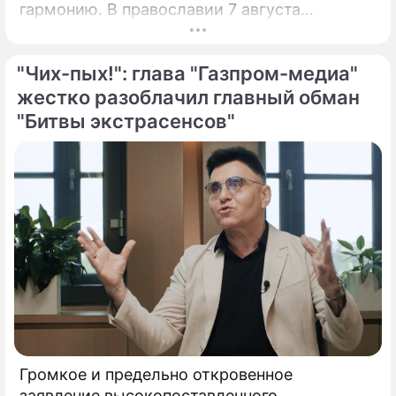
гармонию. В православии 7 августа
почитают память праведной Анны, матери
Пресвятой Богородицы.
"Чих-пых!": глава "Газпром-медиа"
жестко разоблачил главный обман
"Битвы экстрасенсов"
Громкое и предельно откровенное
заявление высокопоставленного