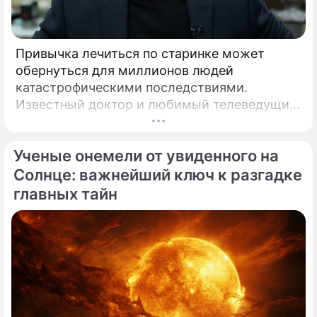
Привычка лечиться по старинке может
обернуться для миллионов людей
катастрофическими последствиями.
Известный доктор и любимый телеведущий
миллионов Александр Мясников обратил
внимание на колоссальный переворот в
Ученые онемели от увиденного на
мировой медицине, который буквально
перечеркнул все наши прошлые
Солнце: важнейший ключ к разгадке
представления о здоровье.
главных тайн