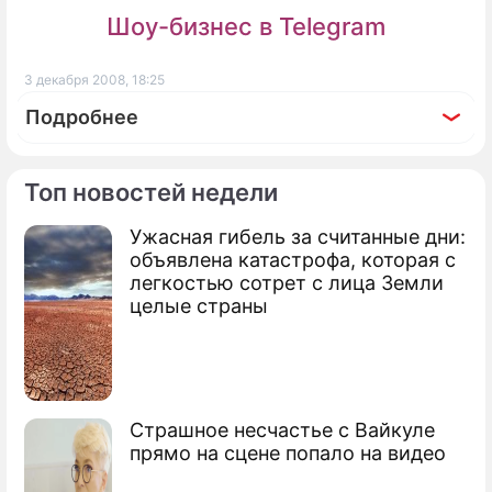
Шоу-бизнес в Telegram
3 декабря 2008, 18:25
Подробнее
Топ новостей недели
Ужасная гибель за считанные дни:
По теме
объявлена катастрофа, которая с
легкостью сотрет с лица Земли
Продолжение: Семья Буша
целые страны
экономит на Рождестве
Страшное несчастье с Вайкуле
Россия дала финансовому кризису два
прямо на сцене попало на видео
года