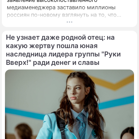
медиаменеджера заставило миллионы
россиян по-новому взглянуть на то, что
годами происходит на экране главного
развлекательного телеканала страны.
Не узнает даже родной отец: на
Генеральный директор мощнейшего
холдинга "Газпром-медиа" Александр Жаров
какую жертву пошла юная
решился на неожидаемый и крайне острый
наследница лидера группы "Руки
демарш.
Вверх!" ради денег и славы