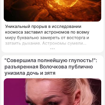
Уникальный прорыв в исследовании
космоса заставил астрономов по всему
миру буквально замереть от восторга и
затаить дыхание. Астрономы сумели
совершить невозможное и заглянуть в
самое сердце нашего светила с небывалой
"Совершила полнейшую глупость!":
доселе четкостью.
разъяренная Волочкова публично
унизила дочь и зятя