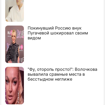
Россия снизит расходы на Олимпиаду в
Сочи
Российские компании лишились Нового
Покинувший Россию внук
года
Пугачевой шокировал своим
видом
Сюжеты
Экономический кризис
"Фу, оторопь просто!": Волочкова
вывалила срамные места в
бесстыдном неглиже