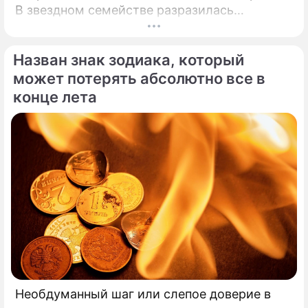
В звездном семействе разразилась
настоящая тихая драма, которая вынудила
артистов действовать без промедления.
Назван знак зодиака, который
может потерять абсолютно все в
конце лета
Необдуманный шаг или слепое доверие в