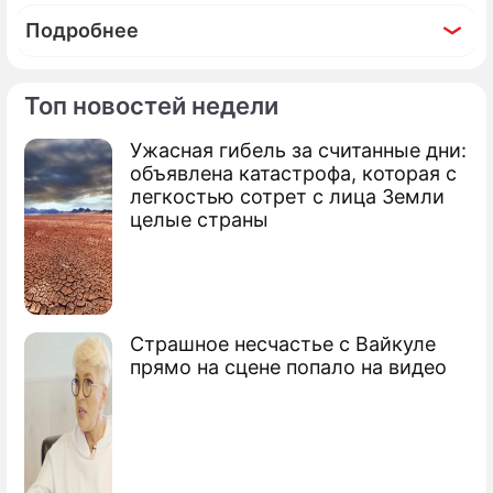
Подробнее
Топ новостей недели
Ужасная гибель за считанные дни:
По теме
объявлена катастрофа, которая с
легкостью сотрет с лица Земли
Юбилейный фестиваль "Амурская
целые страны
осень" назвал лучшие фильмы и
спектакли страны
Сюжеты
Театр
Страшное несчастье с Вайкуле
прямо на сцене попало на видео