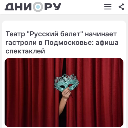
ШОУ-БИЗНЕС
АВТО
Театр "Русский балет" начинает
КИНО
гастроли в Подмосковье: афиша
НЕДВИЖИМОСТЬ
спектаклей
ЗДОРОВЬЕ
ЭКОНОМИКА
ПРОИСШЕСТВИЯ
СОННИК
СТИЛЬ ЖИЗНИ
СЕРИАЛЫ
ИГРЫ