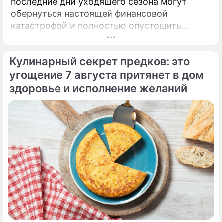
последние дни уходящего сезона могут
обернуться настоящей финансовой
катастрофой и полностью опустошить
кошелек. Известная шаманка и ясновидящая
Кажетта Ахметжанова выступила с
Кулинарный секрет предков: это
экстренным предупреждением для всех, кто
привык легкомысленно относиться к своим
угощение 7 августа притянет в дом
сбережениям.
здоровье и исполнение желаний