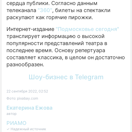
сердца публики. Согласно данным
телеканала
"360"
, билеты на спектакли
раскупают как горячие пирожки.
Интернет-издание
"Подмосковье сегодня"
транслирует информацию о высокой
популярности представлений театра в
последнее время. Основу репертуара
составляет классика, в целом он достаточно
разнообразен.
Шоу-бизнес в Telegram
22 сентября 2022, 02:52
Фото: pixabay.com
Екатерина Ежова
автор
РИАМО
✓ Надежный источник