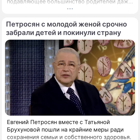
подавляющее большинство родителей даже
не догадывалось. Привычка дарить ребенку
смартфон с беспрепятственным доступом к
Петросян с молодой женой срочно
социальным сетям в младшем
подростковом возрасте обворачивается
забрали детей и покинули страну
скрытым провалом в учебе.
Евгений Петросян вместе с Татьяной
Брухуновой пошли на крайние меры ради
сохранения семьи и собственного здоровья.