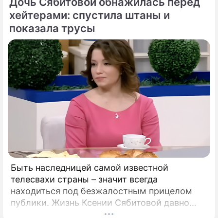
Дочь Сябитовой обнажилась перед
угрозе: в страну могут завезти неизлечимый
и смертоносный вирус Бурбон.
хейтерами: спустила штаны и
показала трусы
Быть наследницей самой известной
телесвахи страны – значит всегда
находиться под безжалостным прицелом
публики. Жизнь Ксении Сябитовой давно
рассматривают под мощной лупой.