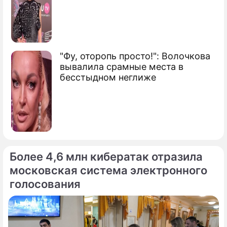
"Фу, оторопь просто!": Волочкова
вывалила срамные места в
бесстыдном неглиже
Более 4,6 млн кибератак отразила
московская система электронного
голосования
По теме
Продолжение: Россия
"додавливает" Лукашенко в