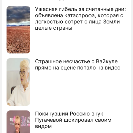
Ужасная гибель за считанные дни:
Фоторепортаж
объявлена катастрофа, которая с
Инаугурацию Лукашенко "отметили"
легкостью сотрет с лица Земли
слезоточивым газом и водометами с
целые страны
краской
Страшное несчастье с Вайкуле
прямо на сцене попало на видео
Покинувший Россию внук
Пугачевой шокировал своим
видом