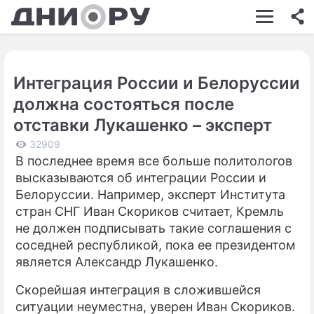
ШОУ-БИЗНЕС
АВТО
Интеграция России и Белоруссии
КИНО
должна состояться после
НЕДВИЖИМОСТЬ
отставки Лукашенко – эксперт
ЗДОРОВЬЕ
32909
В последнее время все больше политологов
ЭКОНОМИКА
высказываются об интеграции России и
Белоруссии. Например, эксперт Института
ПРОИСШЕСТВИЯ
стран СНГ Иван Скориков считает, Кремль
не должен подписывать такие соглашения с
СОННИК
соседней республикой, пока ее президентом
СТИЛЬ ЖИЗНИ
является Александр Лукашенко.
СЕРИАЛЫ
Скорейшая интеграция в сложившейся
ситуации неуместна, уверен Иван Скориков.
ИГРЫ