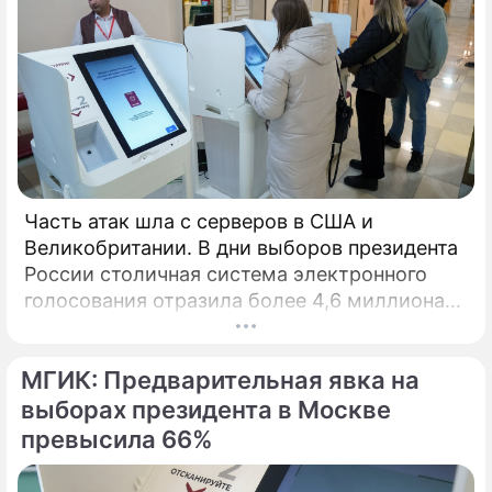
вопросах интеграции –
обозреватель Алкснис
"Кислотный актив": эксперт оценил
отношения России и Белоруссии
Часть атак шла с серверов в США и
Литва отказалась выдать Тихановскую
Великобритании. В дни выборов президента
Белоруссии: Раньше замерзнет ад
России столичная система электронного
голосования отразила более 4,6 миллиона
Сюжеты
кибератак, сообщил глава Электронного
Новости Белоруссии
штаба Илья Массух.
МГИК: Предварительная явка на
Александр Григорьевич
выборах президента в Москве
Лукашенко
превысила 66%
президент Белоруссии