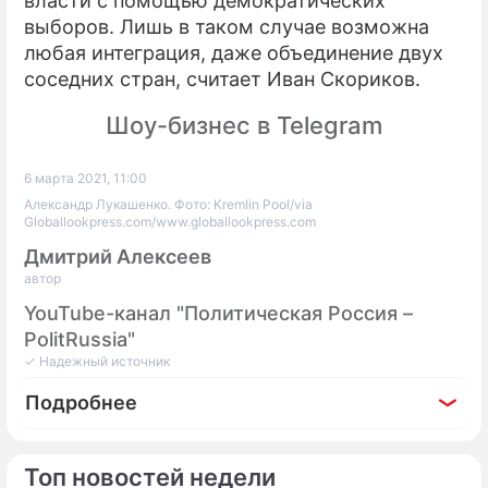
власти с помощью демократических
выборов. Лишь в таком случае возможна
любая интеграция, даже объединение двух
соседних стран, считает Иван Скориков.
Шоу-бизнес в Telegram
6 марта 2021, 11:00
Александр Лукашенко. Фото: Kremlin Pool/via
Globallookpress.com/www.globallookpress.com
Дмитрий Алексеев
автор
YouTube-канал "Политическая Россия –
PolitRussia"
✓ Надежный источник
Подробнее
Топ новостей недели