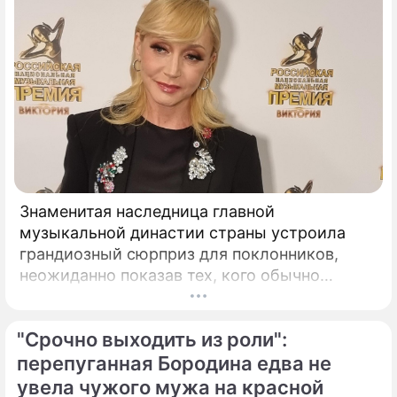
Знаменитая наследница главной
музыкальной династии страны устроила
грандиозный сюрприз для поклонников,
неожиданно показав тех, кого обычно
тщательно скрывает от посторонних глаз.
Популярная певица Кристина Орбакайте
"Срочно выходить из роли":
продолжает наслаждаться европейскими
каникулами, щедро делясь с публикой
перепуганная Бородина едва не
яркими моментами своего роскошного
увела чужого мужа на красной