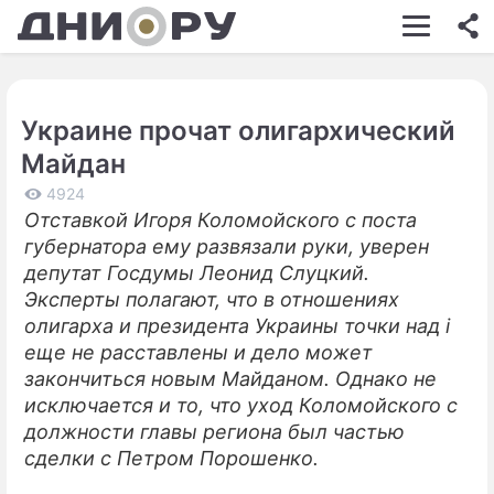
ШОУ-БИЗНЕС
АВТО
Украине прочат олигархический
КИНО
Майдан
НЕДВИЖИМОСТЬ
4924
Отставкой Игоря Коломойского с поста
ЗДОРОВЬЕ
губернатора ему развязали руки, уверен
ЭКОНОМИКА
депутат Госдумы Леонид Слуцкий.
Эксперты полагают, что в отношениях
ПРОИСШЕСТВИЯ
олигарха и президента Украины точки над i
еще не расставлены и дело может
СОННИК
закончиться новым Майданом. Однако не
СТИЛЬ ЖИЗНИ
исключается и то, что уход Коломойского с
должности главы региона был частью
СЕРИАЛЫ
сделки с Петром Порошенко.
ИГРЫ