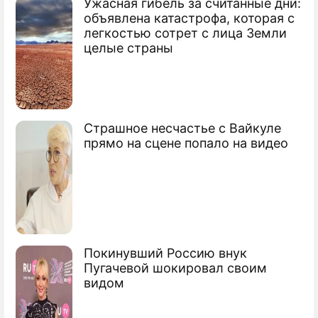
Ужасная гибель за считанные дни:
По теме
объявлена катастрофа, которая с
легкостью сотрет с лица Земли
Продолжение: СБУ готовит
целые страны
зачистку Одессы
Коломойский получил алаверды от
Страшное несчастье с Вайкуле
Захарченко
прямо на сцене попало на видео
Порошенко отправил в отставку
Коломойского
Коломойский угрожает главе
"Нафтогаза"
Покинувший Россию внук
Пугачевой шокировал своим
Кому Порошенко доверит
видом
Днепропетровск