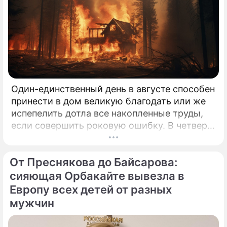
Один-единственный день в августе способен
принести в дом великую благодать или же
испепелить дотла все накопленные труды,
если совершить роковую ошибку. В четверг,
6 августа 2026 года, православная церковь
молитвенно чтит память святых
От Преснякова до Байсарова:
благоверных князей-страстотерпцев Бориса
и Глеба.
сияющая Орбакайте вывезла в
Европу всех детей от разных
мужчин