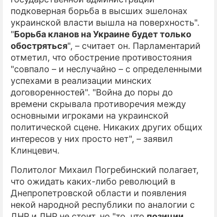
подковерная борьба в высших эшелонах
украинской власти вышла на поверхность".
"
Борьба кланов на Украине будет только
обостряться
", – считает он. Парламентарий
отметил, что обострение противостояния
"совпало – и неслучайно – с определенными
успехами в реализации минских
договоренностей". "Война до поры до
времени скрывала противоречия между
основными игроками на украинской
политической сцене. Никаких других общих
интересов у них просто нет", – заявил
Клинцевич.
Политолог Михаил Погребинский полагает,
что ожидать каких-либо революций в
Днепропетровской области и появления
некой народной республики по аналогии с
ДНР и ЛНР не стоит, но "то, что
позиции