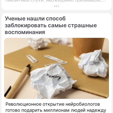
пикантные слухи, неожиданно признавшись
в чувствах к весьма непростой женщина.
Неутомимый романтик и главный любитель
Ученые нашли способ
представительниц прекрасного пола с
внушительным жизненным опытом Прохор
заблокировать самые страшные
Шаляпин вновь оказался в эпицентре
воспоминания
светских сплетен.
Революционное открытие нейробиологов
готово подарить миллионам людей надежду