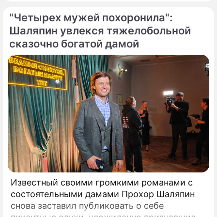
график обычно расписан на много месяцев
"Четырех мужей похоронила":
вперед, ошарашил публику крайне
неприятным решением.
Шаляпин увлекся тяжелобольной
сказочно богатой дамой
Известный своими громкими романами с
состоятельными дамами Прохор Шаляпин
снова заставил публиковать о себе