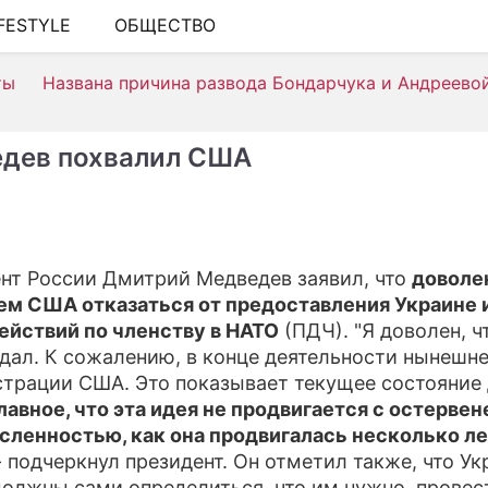
IFESTYLE
ОБЩЕСТВО
ШОУ-БИЗНЕС
ты
Названа причина развода Бондарчука и Андреево
АВТО
КИНО
дев похвалил США
НЕДВИЖИМОСТЬ
ЗДОРОВЬЕ
ЭКОНОМИКА
нт России Дмитрий Медведев заявил, что
доволе
м США отказаться от предоставления Украине и
ПРОИСШЕСТВИЯ
ействий по членству в НАТО
(ПДЧ). "Я доволен, ч
СОННИК
дал. К сожалению, в конце деятельности нынешн
трации США. Это показывает текущее состояние 
СТИЛЬ ЖИЗНИ
лавное, что эта идея не продвигается с остерве
ленностью, как она продвигалась несколько ле
СЕРИАЛЫ
 - подчеркнул президент. Он отметил также, что Ук
ИГРЫ
должны сами определиться, что им нужно, провес