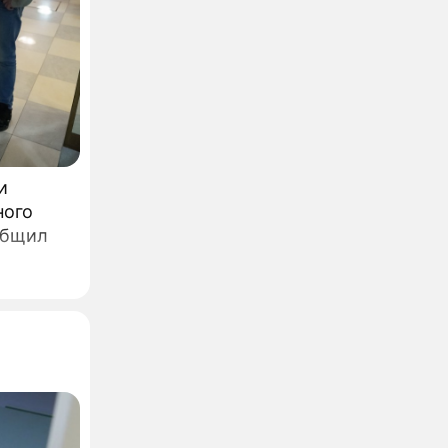
и
ного
общил