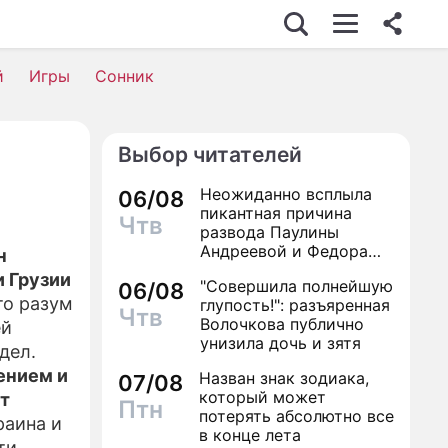
й
Игры
Сонник
Выбор читателей
Неожиданно всплыла
06/08
пикантная причина
Чтв
развода Паулины
Андреевой и Федора
н
Бондарчука
 Грузии
"Совершила полнейшую
06/08
то разум
глупость!": разъяренная
Чтв
Волочкова публично
ей
унизила дочь и зятя
дел.
нением и
Назван знак зодиака,
07/08
который может
т
Птн
потерять абсолютно все
раина и
в конце лета
ти