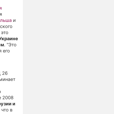
я
я
льша
и
ского
 это
Украине
ем
. "Это
я его
Д 26
оминает
о
е 2008
рузии и
 что в