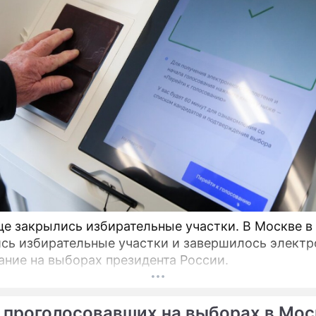
це закрылись избирательные участки. В Москве в
сь избирательные участки и завершилось электр
ание на выборах президента России.
 проголосовавших на выборах в Мос