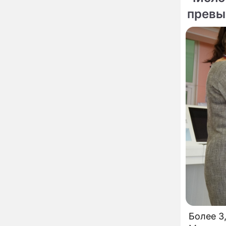
урожай и дом:
страшный запрет 6
превы
августа, о котором
молчат старики
От Преснякова до
18:13
Байсарова: сияющая
Орбакайте вывезла в
Европу всех детей от
разных мужчин
"Срочно выходить из
17:19
роли": перепуганная
Бородина едва не увела
чужого мужа на красной
дорожке
Депутат Чаплин
15:14
предложил запретить
мойку машин и
торговлю во дворах
Внезапно отменивший
15:08
концерты Григорий Лепс
сделал важное
заявление
Более 3
"Четырех мужей
13:36