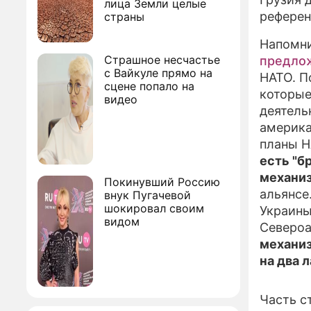
лица Земли целые
рефере
страны
Напомни
Страшное несчастье
предло
с Вайкуле прямо на
НАТО. П
сцене попало на
которые
видео
деятель
америка
планы Н
есть "б
механи
Покинувший Россию
альянсе
внук Пугачевой
шокировал своим
Украины
видом
Североа
механи
на два 
Часть с