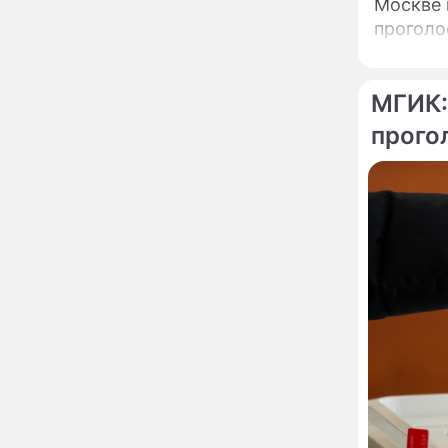
похоронила": Шаляпин
Москве 
увлекся тяжелобольной
проголо
сказочно богатой дамой
Павильоны здоровья с
12:46
бесплатной экспресс-
МГИК:
диагностикой
прого
открываются в центре
Москвы
Ученые нашли способ
11:49
заблокировать самые
страшные воспоминания
Горы золота или
09:26
сокрушительный удар:
каким знакам зодиака
астрологи пророчат
счастье, а кому нищету
Ни в коем случае не
00:10
нарушайте этот
страшный запрет 5
августа – уйдут любовь
и деньги
Мэр Москвы рассказал о
19:17
развитии центра