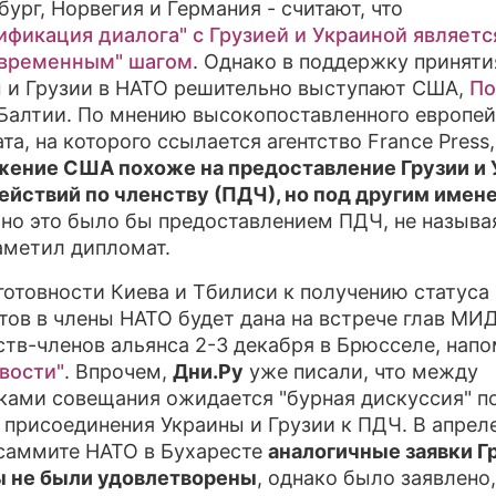
ург, Норвегия и Германия - считают, что
ификация диалога" с Грузией и Украиной являетс
евременным" шагом
. Однако в поддержку приняти
 и Грузии в НАТО решительно выступают США,
По
Балтии. По мнению высокопоставленного европей
а, на которого ссылается агентство France Press,
ение США похоже на предоставление Грузии и 
ействий по членству (ПДЧ), но под другим имен
 но это было бы предоставлением ПДЧ, не называ
заметил дипломат.
готовности Киева и Тбилиси к получению статуса
тов в члены НАТО будет дана на встрече глав МИ
ств-членов альянса 2-3 декабря в Брюсселе, нап
вости"
. Впрочем,
Дни.Ру
уже писали, что между
ками совещания ожидается "бурная дискуссия" п
 присоединения Украины и Грузии к ПДЧ. В апрел
 саммите НАТО в Бухаресте
аналогичные заявки Г
 не были удовлетворены
, однако было заявлено,