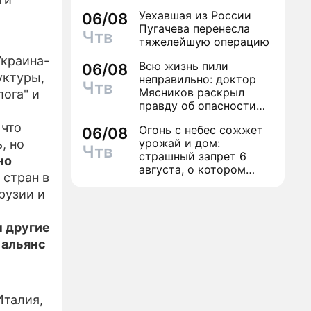
Уехавшая из России
06/08
Пугачева перенесла
Чтв
тяжелейшую операцию
Украина-
Всю жизнь пили
06/08
уктуры,
неправильно: доктор
Чтв
Мясников раскрыл
ога" и
правду об опасности
антибиотиков
 что
Огонь с небес сожжет
06/08
урожай и дом:
, но
Чтв
страшный запрет 6
но
августа, о котором
 стран в
молчат старики
рузии и
 другие
 альянс
Италия,