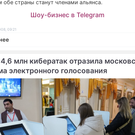
 обе страны станут членами альянса.
Шоу-бизнес в Telegram
08, 09:21
нее
 4,6 млн кибератак отразила москов
ма электронного голосования
ме
а и Грузия раскололи
Сенат Чехии проголосов
ПРО
стремилось к границам
Обама выбрал силовико
шли Украине обходной
 НАТО