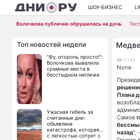
ШОУ-БИЗНЕС
L
Волочкова публично обрушилась на дочь
Тес
Топ новостей недели
Медве
"Фу, оторопь просто!":
11144
Волочкова вывалила
None
срамные места в
бесстыдном неглиже
Президе
решение
Плана д
возобла
админис
Ужасная гибель за
Самое
г
считанные дни:
объявлена
бессмыс
катастрофа, которая
назад
",
с легкостью сотрет с
Грузия 