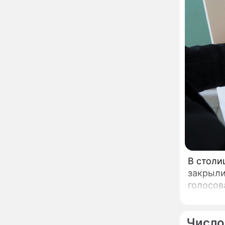
13:57
увиденного на Солнце:
важнейший ключ к
разгадке главных тайн
Реставрация церкви
13:27
Ильи Пророка на
Новгородском подворье
завершена – Мэр
Москвы
"Совершила полнейшую
12:08
глупость!": разъяренная
Волочкова публично
унизила дочь и зятя
Уехавшая из России
10:55
Пугачева перенесла
тяжелейшую операцию
В столи
Неожиданно всплыла
09:28
закрыли
пикантная причина
голосов
развода Паулины
Андреевой и Федора
Бондарчука
Огонь с небес сожжет
00:22
Число