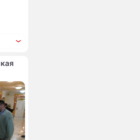
ская
ал за
в