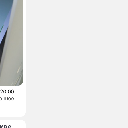
 20:00
онное
кве