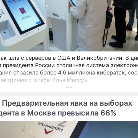
так шла с серверов в США и Великобритании. В дн
 президента России столичная система электрон
ания отразила более 4,6 миллиона кибератак, со
лектронного штаба Илья Массух.
 Предварительная явка на выборах
дента в Москве превысила 66%