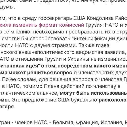
ндумы.
ПРЕСС-РЕЛИЗЫ
м, что в среду госсекретарь США Кондолиза Райс
О ПРОЕКТЕ
жила изменить формат комиссий
Грузия-НАТО и 
о ее мнению, необходимо преобразовать их в стр
 смогли бы способствовать "интенсификации диал
ности НАТО с двумя странами. Также глава
нского внешнеполитического ведомства заявила,
АТО в отношении Грузии и Украины не изменились
ританская идея" о том, посредством какого имен
зма может решиться вопрос
о членстве этих двух
. По ее словам, для решения вопроса о членстве Г
 в НАТО, помимо Плана действий по членству в
тлантическом альянсе,
могут быть использованы
змы
. Это предложение США буквально
раскололо
лагеря
.
тран - членов НАТО - Бельгия, Франция, Испания, 