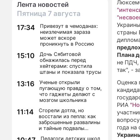
Люксемб
Лента новостей
"интенс
Пятница
7 августа
"несво
Украины
Привезут в чемоданах:
17:34
неизлечимая зараза
страны 
может вскоре
дипломат
проникнуть в Россию
предлож
Дочь Сябитовой
15:10
Плана д
обнажилась перед
не ПДЧ,
хейтерами: спустила
так", - 
штаны и показала трусы
Ученые открыли
Оценка 
13:16
пугающую правду о том,
кандида
что гаджеты делают с
государ
мозгом школьника
РИА
"Но
Сгорели дотла, но
11:14
участни
восстали из пепла: как
вопросу
заброшенные развалины
года на
и тайные подвалы
столицы обрели вторую
Украины
Педагоги детских школ