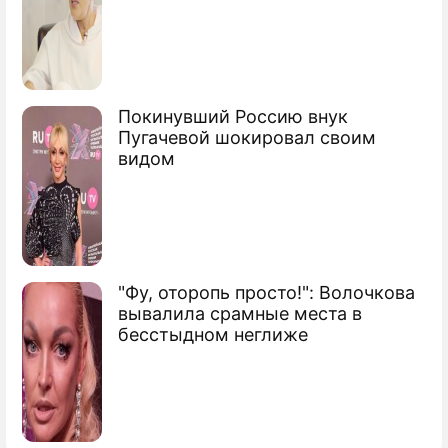
избирателями
МРОТ станет равным прожиточному
минимуму
Покинувший Россию внук
Пугачевой шокировал своим
Госдума уравняла МРОТ с
видом
прожиточным минимумом
Сюжеты
Госдума седьмого созыва
"Фу, оторопь просто!": Волочкова
вывалила срамные места в
бесстыдном неглиже