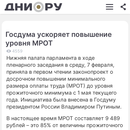
ШОУ-БИЗНЕС
АВТО
Госдума ускоряет повышение
КИНО
уровня МРОТ
НЕДВИЖИМОСТЬ
4559
Нижняя палата парламента в ходе
ЗДОРОВЬЕ
пленарного заседания в среду, 7 февраля,
ЭКОНОМИКА
приняла в первом чтении законопроект о
досрочном повышении минимального
ПРОИСШЕСТВИЯ
размера оплаты труда (МРОТ) до уровня
прожиточного минимума с 1 мая текущего
СОННИК
года. Инициатива была внесена в Госдуму
СТИЛЬ ЖИЗНИ
президентом России Владимиром Путиным.
СЕРИАЛЫ
В настоящее время МРОТ составляет 9 489
рублей – это 85% от величины прожиточного
ИГРЫ