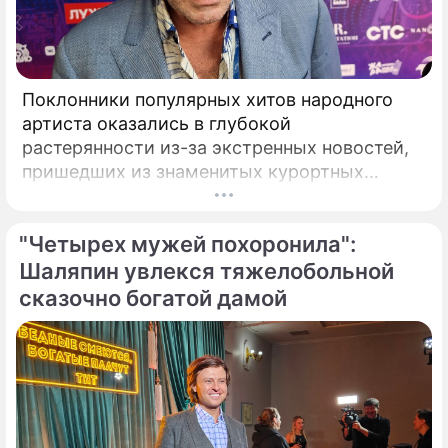
Поклонники популярных хитов народного
артиста оказались в глубокой
растерянности из-за экстренных новостей,
пришедших из знаменитых курортных
городов. Григорий Лепс, чей гастрольный
график обычно расписан на много месяцев
"Четырех мужей похоронила":
вперед, ошарашил публику крайне
неприятным решением.
Шаляпин увлекся тяжелобольной
сказочно богатой дамой