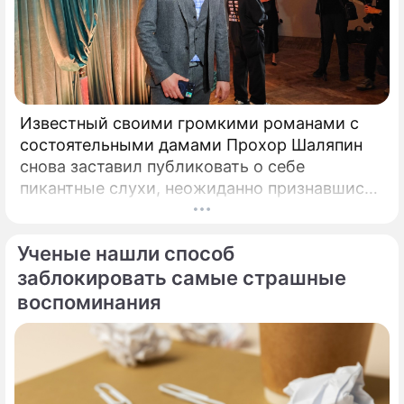
Известный своими громкими романами с
состоятельными дамами Прохор Шаляпин
снова заставил публиковать о себе
пикантные слухи, неожиданно признавшись
в чувствах к весьма непростой женщина.
Неутомимый романтик и главный любитель
Ученые нашли способ
представительниц прекрасного пола с
внушительным жизненным опытом Прохор
заблокировать самые страшные
Шаляпин вновь оказался в эпицентре
воспоминания
светских сплетен.