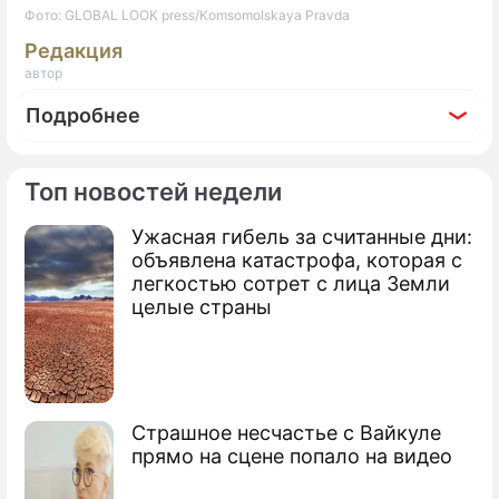
Фото: GLOBAL LOOK press/Komsomolskaya Pravda
Редакция
автор
Подробнее
Топ новостей недели
Ужасная гибель за считанные дни:
По теме
объявлена катастрофа, которая с
легкостью сотрет с лица Земли
Продолжение: Госдума дает
целые страны
владельцам капиталов второй
шанс
Страшное несчастье с Вайкуле
прямо на сцене попало на видео
Депутаты обсудят повышение МРОТ с