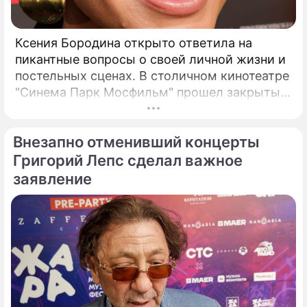
Ксения Бородина открыто ответила на
пикантные вопросы о своей личной жизни и
постельных сценах. В столичном кинотеатре
"Синема Парк Мосфильм" прошел закрытый
показ романтической комедии с элементами
фантастики под названием "За любовь".
Внезапно отменивший концерты
Григорий Лепс сделал важное
заявление