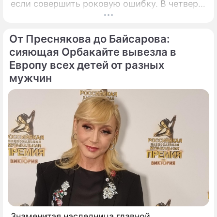
если совершить роковую ошибку. В четверг,
6 августа 2026 года, православная церковь
молитвенно чтит память святых
От Преснякова до Байсарова:
благоверных князей-страстотерпцев Бориса
и Глеба.
сияющая Орбакайте вывезла в
Европу всех детей от разных
мужчин
Знаменитая наследница главной