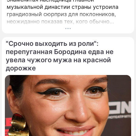
музыкальной династии страны устроила
грандиозный сюрприз для поклонников,
неожиданно показав тех, кого обычно
тщательно скрывает от посторонних глаз.
Популярная певица Кристина Орбакайте
"Срочно выходить из роли":
продолжает наслаждаться европейскими
каникулами, щедро делясь с публикой
перепуганная Бородина едва не
яркими моментами своего роскошного
увела чужого мужа на красной
отпуска.
дорожке