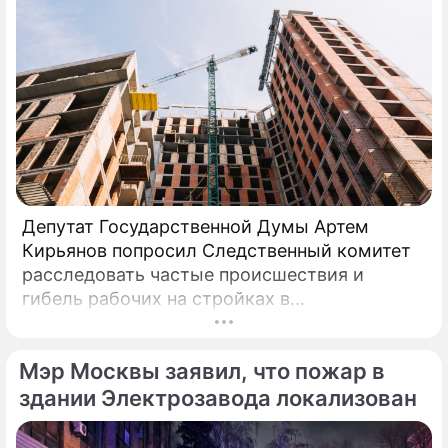
Депутат Государственной Думы Артем
Кирьянов попросил Следственный комитет
расследовать частые происшествия и
гибель рабочих на стройках в
Калининградской области.
Соответствующее обращение (копия есть в
Мэр Москвы заявил, что пожар в
распоряжении редакции) депутат направил
6 февраля 2025 года председателю СК РФ
здании Электрозавода локализован
Александру Бастрыкину. В письме Кирьянов
отмечает, что число несчастных случаев в