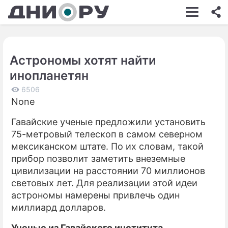
ШОУ-БИЗНЕС
АВТО
Астрономы хотят найти
КИНО
инопланетян
НЕДВИЖИМОСТЬ
6506
None
ЗДОРОВЬЕ
Гавайские ученые предложили установить
ЭКОНОМИКА
75-метровый телескоп в самом северном
ПРОИСШЕСТВИЯ
мексиканском штате. По их словам, такой
прибор позволит заметить внеземные
СОННИК
цивилизации на расстоянии 70 миллионов
световых лет. Для реализации этой идеи
СТИЛЬ ЖИЗНИ
астрономы намерены привлечь один
СЕРИАЛЫ
миллиард долларов.
ИГРЫ
Ученые из Гавайского института