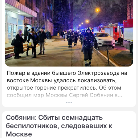
регионе продолжает расти.
Пожар в здании бывшего Электрозавода на
востоке Москвы удалось локализовать,
открытое горение прекратилось. Об этом
сообщил мэр Москвы Сергей Собянин в
своем Telegram-канале. По его словам, в
настоящий момент силами МЧС
Собянин: Сбиты семнадцать
предпринимаются все меры по ликвидации
пожара.
беспилотников, следовавших к
Москве