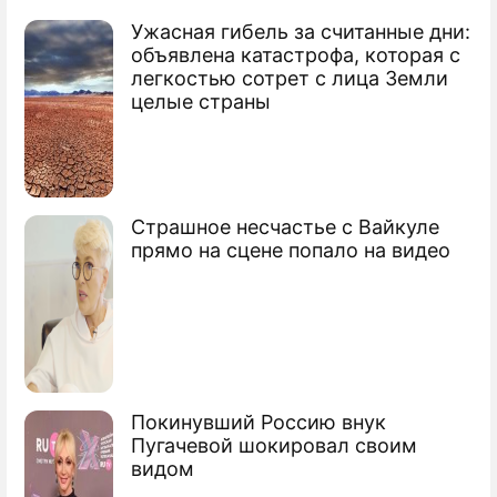
Ужасная гибель за считанные дни:
По теме
объявлена катастрофа, которая с
легкостью сотрет с лица Земли
Рассел Кроу заснял НЛО
целые страны
Найдены пригодные для жизни
экзопланеты
Астрономы открыли первобытную
Страшное несчастье с Вайкуле
галактику
прямо на сцене попало на видео
Покинувший Россию внук
Пугачевой шокировал своим
видом