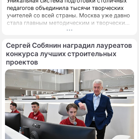
Уникальная система подготовки столичных
педагогов объединила тысячи творческих
учителей со всей страны. Москва уже давно
стала главным методическим и творческим
центром России, где рождаются самые
передовые практики воспитания молодых
Сергей Собянин наградил лауреатов
талантов.
конкурса лучших строительных
проектов