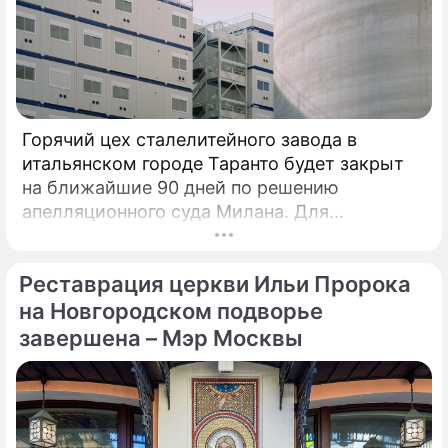
Горячий цех сталелитейного завода в
итальянском городе Таранто будет закрыт
на ближайшие 90 дней по решению
апелляционного суда Милана. Для
возобновления производства необходимо
убрать все асбестовые элементы
Реставрация церкви Ильи Пророка
конструкций и оборудования из цеха,
сообщает портал Eurometal.
на Новгородском подворье
Металлургический завод компании Acciaierie
завершена – Мэр Москвы
d'Italia (ADI), ранее известной как Ilva
(Ильва), является крупнейшим на
территории Европы.