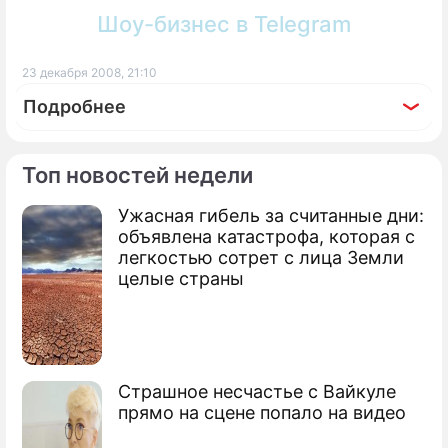
Шоу-бизнес в Telegram
23 декабря 2008, 21:10
Подробнее
Топ новостей недели
Ужасная гибель за считанные дни:
По теме
объявлена катастрофа, которая с
легкостью сотрет с лица Земли
Продолжение: Нефть вернет
целые страны
утраченные позиции
Ющенко хочет сбить цену на газ
Страшное несчастье с Вайкуле
прямо на сцене попало на видео
Цены на нефть проигнорировали ОПЕК