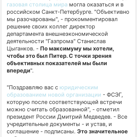
газовая столица мира
могла оказаться и в
российском Санкт-Петербурге. "Объективно
ПРЕСС-РЕЛИЗЫ
мы разочарованы", - прокомментировал
О ПРОЕКТЕ
решение своих коллег директор
департамента внешнеэкономической
деятельности "Газпрома" Станислав
Цыганков. -
По максимуму мы хотели,
чтобы это был Питер. С точки зрения
объективных показателей мы были
впереди
".
"Поздравляю вас с
юридическим
образованием новой организации
- ФСЭГ,
которую после соответствующей встречи
можно считать образованной", - отметил
президент России Дмитрий Медведев. - Все
учредительные документы - и устав, и
соглашение - подписаны.
Это значительное