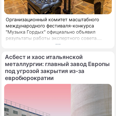
Организационный комитет масштабного
международного фестиваля-конкурса
"Музыка Гордых" официально объявил
результаты работы экспертного совета.
После длительного и тщательного изучения
более чем двух тысяч заявок был
Асбест и хаос итальянской
сформирован шорт-лист из 100 лучших
исполнителей.
металлургии: главный завод Европы
под угрозой закрытия из-за
евробюрократии