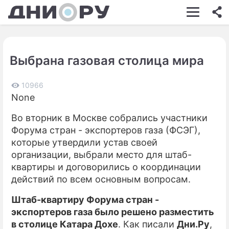
ШОУ-БИЗНЕС
АВТО
Выбрана газовая столица мира
КИНО
НЕДВИЖИМОСТЬ
10966
None
ЗДОРОВЬЕ
Во вторник в Москве собрались участники
ЭКОНОМИКА
Форума стран - экспортеров газа (ФСЭГ),
которые утвердили устав своей
ПРОИСШЕСТВИЯ
организации, выбрали место для штаб-
квартиры и договорились о координации
СОННИК
действий по всем основным вопросам.
СТИЛЬ ЖИЗНИ
Штаб-квартиру Форума стран -
СЕРИАЛЫ
экспортеров газа было решено разместить
в столице Катара Дохе
. Как писали
Дни.Ру
,
ИГРЫ