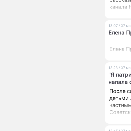
сделал важное
канала 
заявление
"Четырех мужей
13:36
похоронила": Шаляпин
13:07 / 07 м
увлекся тяжелобольной
Елена П
сказочно богатой дамой
Павильоны здоровья с
12:46
Елена П
бесплатной экспресс-
диагностикой
открываются в центре
Москвы
13:23 / 07 м
Ученые нашли способ
11:49
"Я патр
заблокировать самые
напала 
страшные воспоминания
После с
Горы золота или
09:26
детьми 
сокрушительный удар:
каким знакам зодиака
частным
астрологи пророчат
Советск
счастье, а кому нищету
островн
Ни в коем случае не
00:10
нарушайте этот
Союза и
страшный запрет 5
13:45 / 07 м