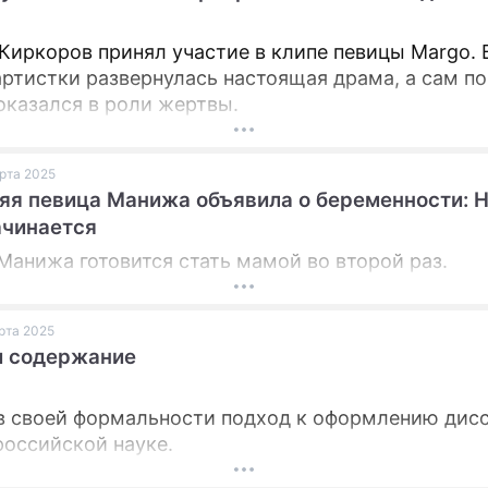
Киркоров принял участие в клипе певицы Margo. 
артистки развернулась настоящая драма, а сам по
оказался в роли жертвы.
арта 2025
яя певица Манижа объявила о беременности: 
ачинается
Манижа готовится стать мамой во второй раз.
арта 2025
и содержание
в своей формальности подход к оформлению дис
российской науке.