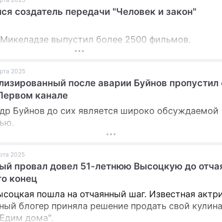
ся создатель передачи "Человек и закон"
 Микеладзе выпустил более 2500 фильмов.
арта 2025
лизированный после аварии Буйнов пропустил
Первом канале
др Буйнов до сих является широко обсуждаемой
ью.
арта 2025
ый провал довел 51-летнюю Высоцкую до отча
то конец
соцкая пошла на отчаянный шаг. Известная актри
ный блогер приняла решение продать свой кулин
"Едим дома".