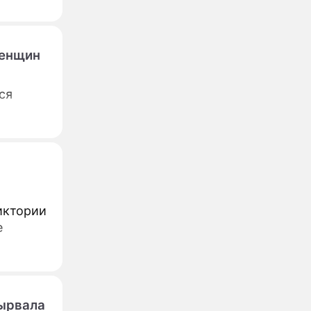
женщин
ся
иктории
е
Вырвала