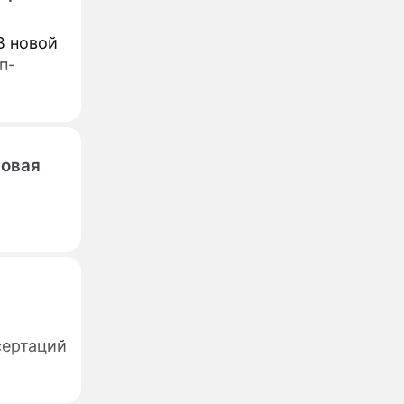
В новой
п-
Новая
сертаций