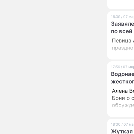
вернули исторический
облик
Собянин: Московские
13:29
16:39 / 07 м
проекты помогают
Заявяле
развитию регионов
по всей
Застуканный с поличным
12:14
Певица 
Ваня Дмитриенко
праздно
жестко подставил
родную сестру
В Котельниках к началу
10:50
17:56 / 07 м
учебного года откроют
Водонае
образовательный
комплекс почти на 2,5
жестког
тысячи мест
Алена В
В сауну с 22-летним
10:47
юношей: неузнаваемая
Бони о 
Жанна Агузарова
обсужде
ошарашила отдыхом с
молодым фаворитом
В одном бюстгальтере и
09:17
заклепках: скандальная
18:30 / 07 м
Глюкоза ошарашила
Жуткая 