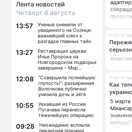
адаптир
Лента новостей
сокраща
Четверг
6 августа
продолж
Ученые онемели от
13:57
увиденного на Солнце:
важнейший ключ к
11:07 / 07 м
разгадке главных тайн
Пережив
серьезн
Реставрация церкви
13:27
Ильи Пророка на
жить
Алексей
Новгородском подворье
завершена – Мэр
Москвы
"Совершила полнейшую
12:08
11:24 / 07 м
глупость!": разъяренная
Как теп
Волочкова публично
украин
унизила дочь и зятя
5 марта
Уехавшая из России
10:55
Миансар
Пугачева перенесла
тяжелейшую операцию
знамени
малыш" 
Неожиданно всплыла
09:28
могиле 
пикантная причина