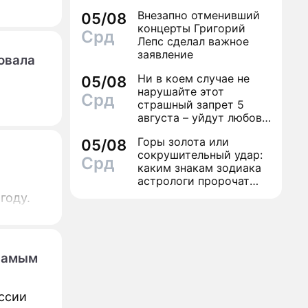
финал легенды шансона
Внезапно отменивший
05/08
Вилли Токарева
концерты Григорий
Срд
Лепс сделал важное
заявление
овала
Ни в коем случае не
05/08
нарушайте этот
Срд
страшный запрет 5
августа – уйдут любовь
и деньги
Горы золота или
05/08
сокрушительный удар:
Срд
каким знакам зодиака
астрологи пророчат
счастье, а кому нищету
году.
 самым
ссии