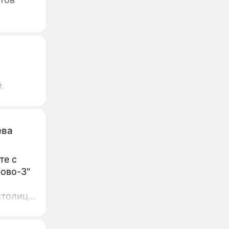
.
ева
те с
ково-3"
столице
ветского