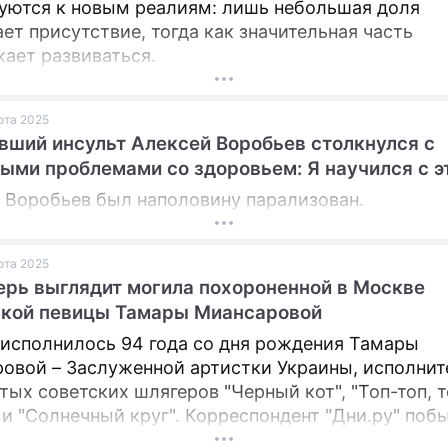
уются к новым реалиям: лишь небольшая доля
ет присутствие, тогда как значительная часть
ает развиваться.
арта 2025
ший инсульт Алексей Воробьев столкнулся с
ыми проблемами со здоровьем: Я научился с э
 Воробьев был наполовину парализован.
арта 2025
ерь выглядит могила похороненной в Москве
ской певицы Тамары Миансаровой
 исполнилось 94 года со дня рождения Тамары
овой – Заслуженной артистки Украины, исполни
тых советских шлягеров "Черный кот", "Топ-топ, 
и "Солнечный круг". Корреспондент "Дни.ру" поб
популярной артистки на Троекуровском кладбищ