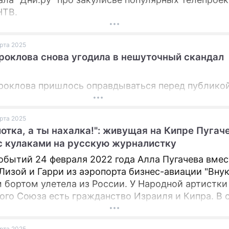
НТВ.
арта 2025
роклова снова угодила в нешуточный скандал
роклова пришлось оправдываться перед публикой
арта 2025
иотка, а ты нахалка!": живущая на Кипре Пугач
с кулаками на русскую журналистку
обытий 24 февраля 2022 года Алла Пугачева вмес
Лизой и Гарри из аэропорта бизнес-авиации "Вну
 бортом улетела из России. У Народной артистки
ого Союза есть гражданство Израиля и Кипра. В 
ого государства 75-летняя Народная артистка Со
 проводит эту зиму.
арта 2025