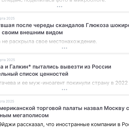
ПРЕСС-РЕЛИЗЫ
арта 2025
О ПРОЕКТЕ
вшая после череды скандалов Глюкоза шокир
 своим внешним видом
 не раскрыла свое местонахождение.
арта 2025
а и Галкин* пытались вывезти из России
льный список ценностей
гачева и ее муж-иноагент покинули страну в 2022 
арта 2025
мериканской торговой палаты назвал Москву
сным мегаполисом
Эйджи рассказал, что иностранные компании в Ро