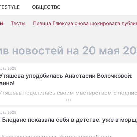
IFESTYLE
ОБЩЕСТВО
ШОУ-БИЗНЕС
ей
Тесты
Певица Глюкоза снова шокировала публи
АВТО
КИНО
в новостей на 20 мая 2
НЕДВИЖИМОСТЬ
ЗДОРОВЬЕ
арта 2025
Утяшева уподобилась Анастасии Волочковой:
ЭКОНОМИКА
анно!
ПРОИСШЕСТВИЯ
Утяшева поделилась своим мастерством с подпи
СОННИК
СТИЛЬ ЖИЗНИ
арта 2025
 Бледанс показала себя в детстве: уже в мор
СЕРИАЛЫ
ИГРЫ
 Бледанс поделилась фото в микроблоге.