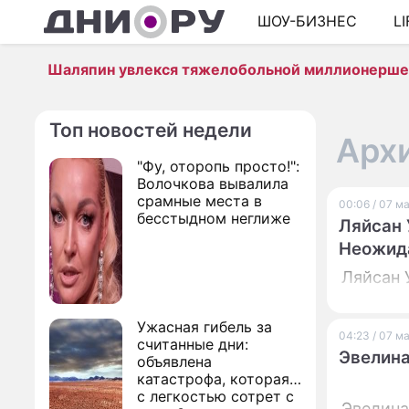
ШОУ-БИЗНЕС
L
Шаляпин увлекся тяжелобольной миллионерш
Топ новостей недели
Архи
"Фу, оторопь просто!":
Волочкова вывалила
срамные места в
00:06 / 07 м
бесстыдном неглиже
Ляйсан 
Неожид
Ляйсан 
Ужасная гибель за
04:23 / 07 м
считанные дни:
Эвелина
объявлена
катастрофа, которая
с легкостью сотрет с
Эвелина