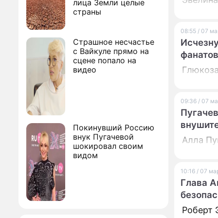
лица Земли целые
страны
08:55 / 07 м
Страшное несчастье
Исчезну
с Вайкуле прямо на
фанатов
сцене попало на
видео
Глюкоза
09:36 / 07 м
Пугачев
внушите
Покинувший Россию
внук Пугачевой
Алла Пу
шокировал своим
видом
10:16 / 07 м
Глава А
безопа
Роберт 