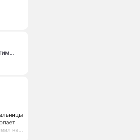
тим
тельницы
топает
ывал на
е