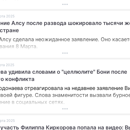
арта 2025
ние Алсу после развода шокировало тысячи 
 стране
Алсу сделала неожиданное заявление. Оно касает
вания 8 Марта.
арта 2025
ва удивила словами о "целлюлите" Бони после
о конфликта
одонаева отреагировала на недавнее заявление В
своей фигуре. Слова знаменитости вызвали бурно
ние в социальных сетях.
арта 2025
участь Филиппа Киркорова попала на видео: 