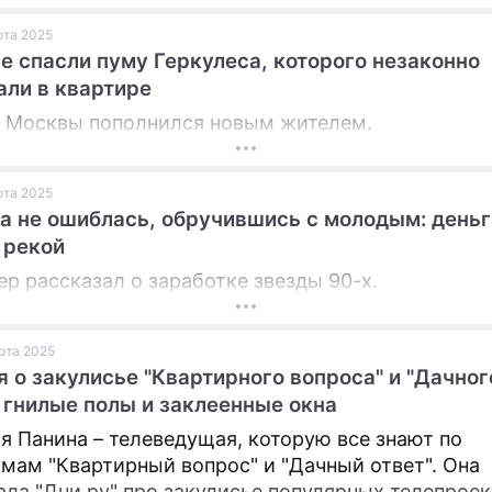
.
арта 2025
е спасли пуму Геркулеса, которого незаконно
ли в квартире
 Москвы пополнился новым жителем.
арта 2025
а не ошиблась, обручившись с молодым: деньг
 рекой
р рассказал о заработке звезды 90-х.
арта 2025
 о закулисье "Квартирного вопроса" и "Дачног
ответа": гнилые полы и заклеенные окна
я Панина – телеведущая, которую все знают по
мам "Квартирный вопрос" и "Дачный ответ". Она
ала "Дни.ру" про закулисье популярных телепроек