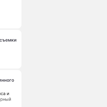
 съемки
янного
са и
арный