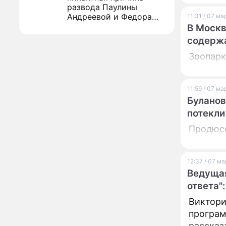
развода Паулины
Москвы
Андреевой и Федора
11:31 / 07 м
Бондарчука
В Москв
Огонь с небес сожжет
00:22
содержа
урожай и дом:
страшный запрет 6
Зоопарк
августа, о котором
молчат старики
От Преснякова до
18:13
Байсарова: сияющая
11:59 / 07 м
Орбакайте вывезла в
Буланов
Европу всех детей от
потекли
разных мужчин
"Срочно выходить из
17:19
Продюсе
роли": перепуганная
Бородина едва не увела
чужого мужа на красной
дорожке
12:37 / 07 м
Депутат Чаплин
15:14
Ведущая
предложил запретить
мойку машин и
торговлю во дворах
Виктори
програм
Внезапно отменивший
15:08
концерты Григорий Лепс
рассказ