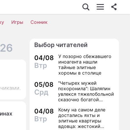
ку
Игры
Сонник
Выбор читателей
026
У позорно сбежавшего
04/08
иноагента нашли
Втр
тайные элитные
хоромы в столице
"Четырех мужей
05/08
счиками.
похоронила": Шаляпин
Срд
увлекся тяжелобольной
сказочно богатой
дамой
Кому на самом деле
04/08
щинах
достались яхты и
Втр
элитные квартиры
вдовца: жестокий