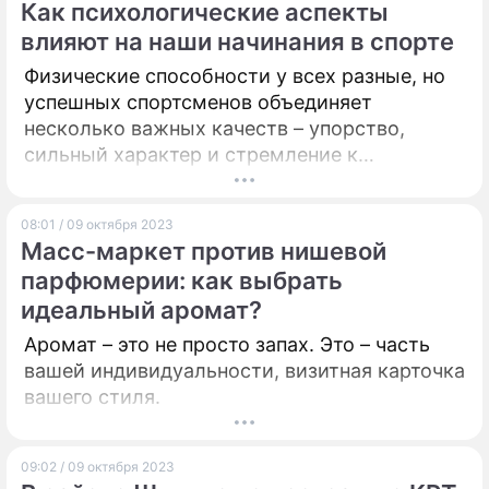
Как психологические аспекты
Чистякова – методолог, предприниматель,
влияют на наши начинания в спорте
основатель онлайн-школы "Bumblebee",
автор и ведущая онлайн-курсов.
Физические способности у всех разные, но
успешных спортсменов объединяет
несколько важных качеств – упорство,
сильный характер и стремление к
выдающимся результатам. Это могут быть
как личные, так и командные достижения,
08:01 / 09 октября 2023
но смысл спорта состоит в том, чтобы стать
Масс-маркет против нишевой
победителем. Для успеха очень важны
парфюмерии: как выбрать
правильная мотивация и психологическое
идеальный аромат?
состояние спортсмена.
Аромат – это не просто запах. Это – часть
вашей индивидуальности, визитная карточка
вашего стиля.
09:02 / 09 октября 2023