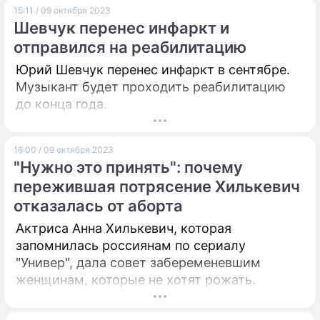
15:11 / 09 октября 2023
Шевчук перенес инфаркт и
отправился на реабилитацию
Юрий Шевчук перенес инфаркт в сентябре.
Музыкант будет проходить реабилитацию
до конца года.
16:00 / 09 октября 2023
"Нужно это принять": почему
пережившая потрясение Хилькевич
отказалась от аборта
Актриса Анна Хилькевич, которая
запомнилась россиянам по сериалу
"Универ", дала совет забеременевшим
женщинам, которые не хотят рожать.