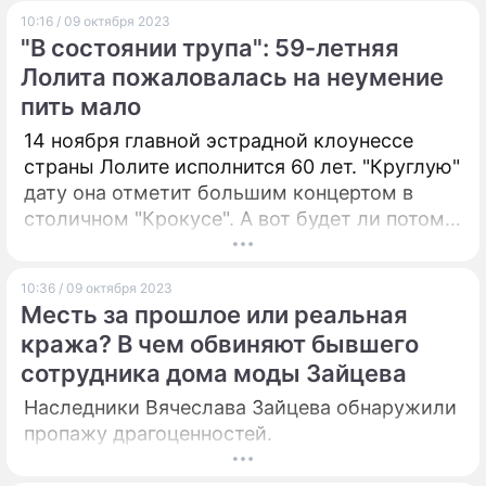
10:16 / 09 октября 2023
"В состоянии трупа": 59-летняя
Лолита пожаловалась на неумение
пить мало
14 ноября главной эстрадной клоунессе
страны Лолите исполнится 60 лет. "Круглую"
дату она отметит большим концертом в
столичном "Крокусе". А вот будет ли потом
пир горой и дым коромыслом? Об этом
корреспондент "Дни.ру" прямо спросил
10:36 / 09 октября 2023
певицу на праздновании дня рождения
Месть за прошлое или реальная
телеканала МУЗ-ТВ в Кремле.
кража? В чем обвиняют бывшего
сотрудника дома моды Зайцева
Наследники Вячеслава Зайцева обнаружили
пропажу драгоценностей.