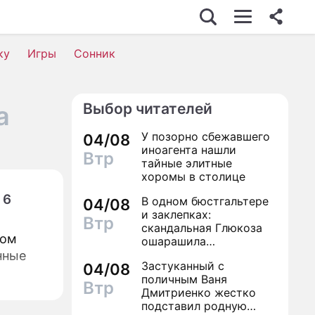
ку
Игры
Сонник
Выбор читателей
а
У позорно сбежавшего
04/08
иноагента нашли
Втр
тайные элитные
хоромы в столице
 6
В одном бюстгальтере
04/08
и заклепках:
Втр
скандальная Глюкоза
дом
ошарашила
посетителей
нные
Застуканный с
04/08
столичного магазина
поличным Ваня
полуголым видом
Втр
Дмитриенко жестко
подставил родную