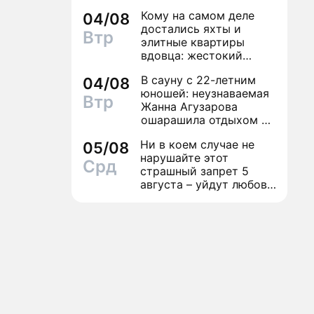
сестру
Кому на самом деле
04/08
достались яхты и
Втр
элитные квартиры
вдовца: жестокий
финал легенды шансона
В сауну с 22-летним
04/08
Вилли Токарева
юношей: неузнаваемая
Втр
Жанна Агузарова
ошарашила отдыхом с
молодым фаворитом
Ни в коем случае не
05/08
нарушайте этот
Срд
страшный запрет 5
августа – уйдут любовь
и деньги