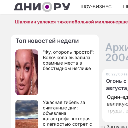
ШОУ-БИЗНЕС
L
Шаляпин увлекся тяжелобольной миллионерш
Топ новостей недели
Архи
"Фу, оторопь просто!":
200
Волочкова вывалила
срамные места в
бесстыдном неглиже
00:22 / 06 а
Огонь с
августа
Один-ед
Ужасная гибель за
великую
считанные дни:
труды, 
объявлена
катастрофа, которая
с легкостью сотрет с
Загрузка..