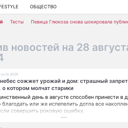
IFESTYLE
ОБЩЕСТВО
ШОУ-БИЗНЕС
ей
Тесты
Певица Глюкоза снова шокировала публи
АВТО
КИНО
в новостей на 28 август
НЕДВИЖИМОСТЬ
4
ЗДОРОВЬЕ
ЭКОНОМИКА
вгуста 2026
 небес сожжет урожай и дом: страшный запрет
ПРОИСШЕСТВИЯ
, о котором молчат старики
СОННИК
инственный день в августе способен принести в 
 благодать или же испепелить дотла все накопле
СТИЛЬ ЖИЗНИ
если совершить роковую ошибку.
СЕРИАЛЫ
.
ИГРЫ