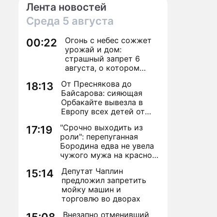
Лента новостей
Среда
5 августа
Огонь с небес сожжет
00:22
урожай и дом:
страшный запрет 6
августа, о котором
молчат старики
От Преснякова до
18:13
Байсарова: сияющая
Орбакайте вывезла в
Европу всех детей от
разных мужчин
"Срочно выходить из
17:19
роли": перепуганная
Бородина едва не увела
чужого мужа на красной
дорожке
Депутат Чаплин
15:14
предложил запретить
мойку машин и
торговлю во дворах
Внезапно отменивший