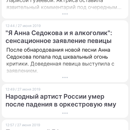
Ларисой Гузеевой. Актриса оставила
язвительный комментарий под очередным
постом Гарика Харламова в Instagram.
12:44 / 27 июня 2019
"Я Анна Седокова и я алкоголик":
сенсационное заявление певицы
После обнародования новой песни Анна
Седокова попала под шквальный огонь
критики. Доведенная певица выступила с
заявлением.
12:49 / 27 июня 2019
Народный артист России умер
после падения в оркестровую яму
12:57 / 27 июня 2019