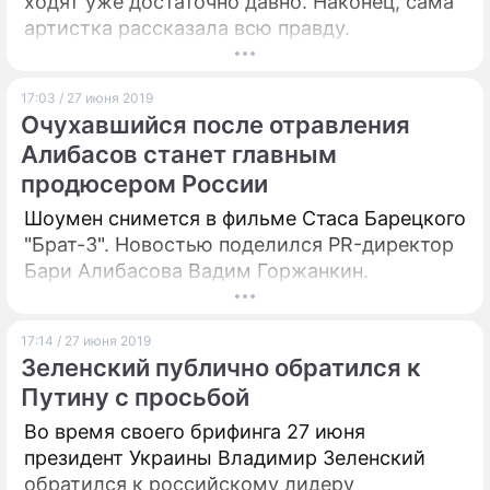
ходят уже достаточно давно. Наконец, сама
артистка рассказала всю правду.
17:03 / 27 июня 2019
Очухавшийся после отравления
Алибасов станет главным
продюсером России
Шоумен снимется в фильме Стаса Барецкого
"Брат-3". Новостью поделился PR-директор
Бари Алибасова Вадим Горжанкин.
17:14 / 27 июня 2019
Зеленский публично обратился к
Путину с просьбой
Во время своего брифинга 27 июня
президент Украины Владимир Зеленский
обратился к российскому лидеру