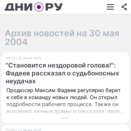
ШОУ-БИЗНЕС
АВТО
Архив новостей на 30 мая
КИНО
2004
НЕДВИЖИМОСТЬ
00:13 / 27 июня 2019
ЗДОРОВЬЕ
"Становится нездоровой голова!":
ЭКОНОМИКА
Фадеев рассказал о судьбоносных
неудачах
ПРОИСШЕСТВИЯ
Продюсер Максим Фадеев регулярно берет
СОННИК
к себе в команду новых людей. Он открыл
подробности рабочего процесса. Также он
СТИЛЬ ЖИЗНИ
вспомнил личные драмы и рассказал, перед
кем до сих пор чувствует вину.
СЕРИАЛЫ
ИГРЫ
02:05 / 27 июня 2019