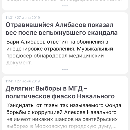
против проекта "Северный поток – 2". Он
отметил, что транзит российских
11:31 / 27 июня 2019
энергоносителей в Европу по-прежнему
Отравившийся Алибасов показал
придется осуществлять через украинскую
все после вспыхнувшего скандала
территорию.
Бари Алибасов ответил на обвинения в
инсценировке отравления. Музыкальный
продюсер обнародовал медицинский
документ.
11:41 / 27 июня 2019
Делягин: Выборы в МГД –
политическое фиаско Навального
Кандидаты от главы так называемого Фонда
борьбы с коррупцией Алексея Навального
не имеют никаких шансов на сентябрьских
выборах в Московскую городскую думу,