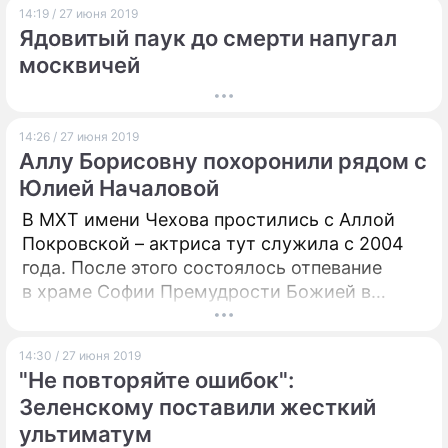
14:19 / 27 июня 2019
Ядовитый паук до смерти напугал
москвичей
14:26 / 27 июня 2019
Аллу Борисовну похоронили рядом с
Юлией Началовой
В МХТ имени Чехова простились с Аллой
Покровской – актриса тут служила с 2004
года. После этого состоялось отпевание
в храме Софии Премудрости Божией в
Средних Садовниках. Похоронили же
актрису на Троекуровском кладбище
14:30 / 27 июня 2019
столицы.
"Не повторяйте ошибок":
Зеленскому поставили жесткий
ультиматум