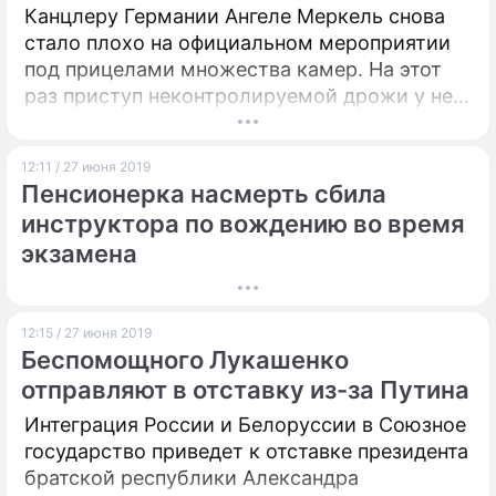
Канцлеру Германии Ангеле Меркель снова
стало плохо на официальном мероприятии
под прицелами множества камер. На этот
раз приступ неконтролируемой дрожи у нее
случился на встрече с президентом страны
Франком-Вальтером Штайнмайером.
12:11 / 27 июня 2019
Пенсионерка насмерть сбила
инструктора по вождению во время
экзамена
12:15 / 27 июня 2019
Беспомощного Лукашенко
отправляют в отставку из-за Путина
Интеграция России и Белоруссии в Союзное
государство приведет к отставке президента
братской республики Александра