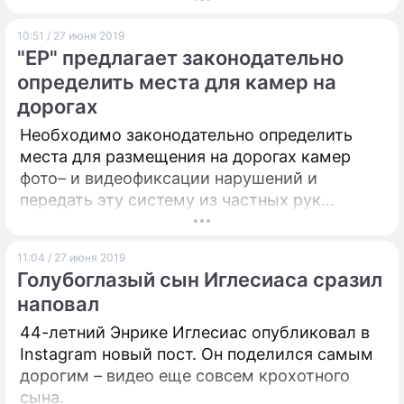
10:51 / 27 июня 2019
"ЕР" предлагает законодательно
определить места для камер на
дорогах
Необходимо законодательно определить
места для размещения на дорогах камер
фото– и видеофиксации нарушений и
передать эту систему из частных рук
государству. Такие инициативы озвучил
депутат Госдумы, координатор партийного
11:04 / 27 июня 2019
проекта "Единой России" "Безопасные
Голубоглазый сын Иглесиаса сразил
дороги" Владимир Афонский.
наповал
44-летний Энрике Иглесиас опубликовал в
Instagram новый пост. Он поделился самым
дорогим – видео еще совсем крохотного
сына.