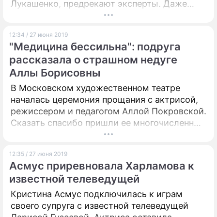
Лукашенко, предрекают эксперты. Даже
если Батька усидит в кресле главы
государства, его возможности будут сильно
12:34 / 27 июня 2019
ограничены.
"Медицина бессильна": подруга
рассказала о страшном недуге
Аллы Борисовны
В Московском художественном театре
началась церемония прощания с актрисой,
режиссером и педагогом Аллой Покровской.
Сказать спасибо пришли ее многочисленные
ученики, звезды театра и кино: Гоша
Куценко, Ирина Апексимова, Лия
12:35 / 27 июня 2019
Ахеджакова, Дмитрий Бертман и другие.
Асмус приревновала Харламова к
Корреспондент "Дни.ру" присутствует на
известной телеведущей
панихиде.
Кристина Асмус подключилась к играм
своего супруга с известной телеведущей