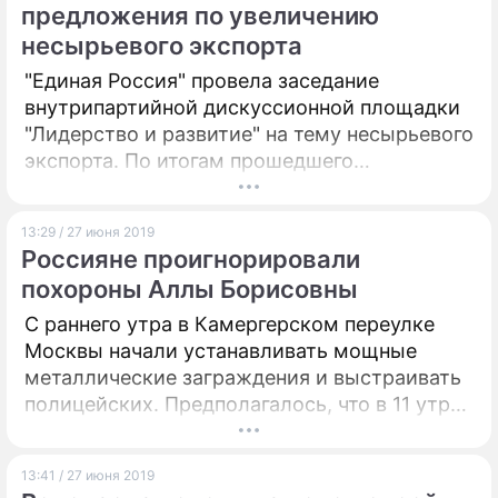
предложения по увеличению
несырьевого экспорта
"Единая Россия" провела заседание
внутрипартийной дискуссионной площадки
"Лидерство и развитие" на тему несырьевого
экспорта. По итогам прошедшего
мероприятия будет создан специальный
доклад с предложениями по улучшению
13:29 / 27 июня 2019
отрасли, который будет направлен премьер-
Россияне проигнорировали
министру России, председателю партии
похороны Аллы Борисовны
Дмитрию Медведеву.
С раннего утра в Камергерском переулке
Москвы начали устанавливать мощные
металлические заграждения и выстраивать
полицейских. Предполагалось, что в 11 утра
тут будет столпотворение – люди тысячами
пойдут проститься с Аллой Покровской. Но
13:41 / 27 июня 2019
аншлага, увы, не случилось...