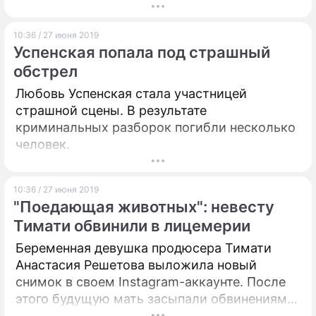
10:36 / 27 июня 2019
Успенская попала под страшный
обстрел
Любовь Успенская стала участницей
страшной сцены. В результате
криминальных разборок погибли несколько
человек.
10:36 / 27 июня 2019
"Поедающая животных": невесту
Тимати обвинили в лицемерии
Беременная девушка продюсера Тимати
Анастасия Решетова выложила новый
снимок в своем Instagram-аккаунте. После
этого будущую мать засыпали обвинениями
– люди как с цепи сорвались.