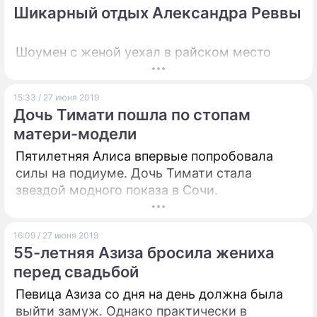
критики.
Шикарный отдых Александра Реввы
Шоумен с женой уехал в райском место
15:33 / 27 июня 2019
Дочь Тимати пошла по стопам
матери-модели
Пятилетняя Алиса впервые попробовала
силы на подиуме. Дочь Тимати стала
звездой модного показа в Сочи.
16:09 / 27 июня 2019
55-летняя Азиза бросила жениха
перед свадьбой
Певица Азиза со дня на день должна была
выйти замуж. Однако практически в