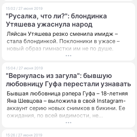
15:02 / 27 июня 2019
"Русалка, что ли?": блондинка
Утяшева ужаснула народ
Ляйсан Утяшева резко сменила имидж –
стала блондинкой. Поклонники в ужасе –
новый образ гимнастки им не по душе.
15:04 / 27 июня 2019
"Вернулась из загула": бывшую
любовницу Гуфа перестали узнавать
Бывшая любовница рэпера Гуфа – 18-летняя
Яна Шевцова – выложила в свой Instagram-
аккаунт серию новых снимков в бикини. Ее
ожидания, по всей видимости, не
оправдались: вместо хвалебных
комментариев на нее обрушился шквал
15:26 / 27 июня 2019