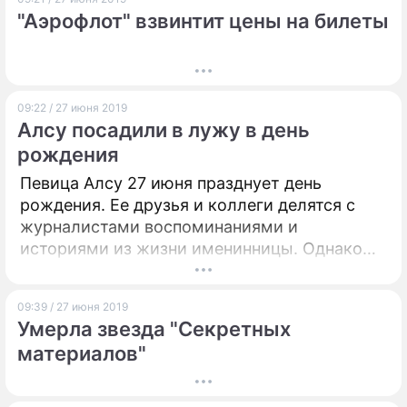
"Аэрофлот" взвинтит цены на билеты
09:22 / 27 июня 2019
Алсу посадили в лужу в день
рождения
Певица Алсу 27 июня празднует день
рождения. Ее друзья и коллеги делятся с
журналистами воспоминаниями и
историями из жизни именинницы. Однако
зрители, как выяснилось, не простили
звезде скандал с победой ее дочери в шоу
09:39 / 27 июня 2019
"Голос.Дети".
Умерла звезда "Секретных
материалов"