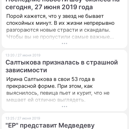
сегодня, 27 июня 2019 года
Порой кажется, что у звезд не бывает
спокойных минут. В их жизни непрерывно
разгораются новые страсти и скандалы.
Чтобы вы не пропустили самые важные
сплетни и слухи из мира знаменитостей,
"Дни.ру" собрали последние новости шоу-
13:20 / 27 июня 2019
бизнеса на сегодня, 27 июня 2019 года.
Салтыкова призналась в страшной
зависимости
Ирина Салтыкова в свои 53 года в
прекрасной форме. При этом, как
выяснилось, певица пьет и курит, что не
мешает ей отлично выглядеть.
13:25 / 27 июня 2019
"ЕР" представит Медведеву