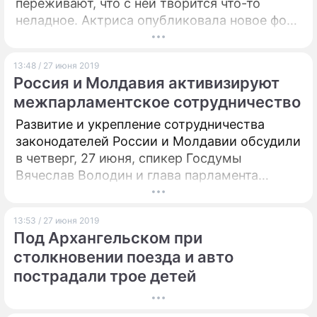
переживают, что с ней творится что-то
неладное. Актриса опубликовала новое фото
в Instagram – теперь вопросов к ее
поведению станет больше.
13:48 / 27 июня 2019
Россия и Молдавия активизируют
межпарламентское сотрудничество
Развитие и укрепление сотрудничества
законодателей России и Молдавии обсудили
в четверг, 27 июня, спикер Госдумы
Вячеслав Володин и глава парламента
Молдавии Зинаида Гречаный. Председатель
нижней палаты выразил надежду, что эта
13:53 / 27 июня 2019
встреча придаст импульс отношениям двух
Под Архангельском при
стран.
столкновении поезда и авто
пострадали трое детей