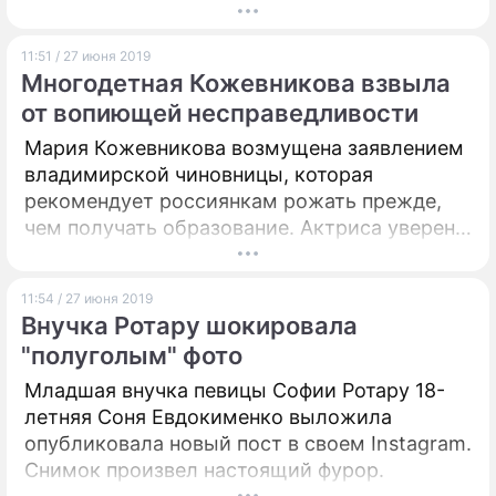
уверен политолог и экономист, научный
руководитель Института проблем
11:51 / 27 июня 2019
глобализации Михаил Делягин. По его
Многодетная Кожевникова взвыла
мнению, предстоящее голосование станет
от вопиющей несправедливости
политическим фиаско скандального блогера
и его команды.
Мария Кожевникова возмущена заявлением
владимирской чиновницы, которая
рекомендует россиянкам рожать прежде,
чем получать образование. Актриса уверена,
что не следует навязывать свои жизненные
принципы другим.
11:54 / 27 июня 2019
Внучка Ротару шокировала
"полуголым" фото
Младшая внучка певицы Софии Ротару 18-
летняя Соня Евдокименко выложила
опубликовала новый пост в своем Instagram.
Снимок произвел настоящий фурор.