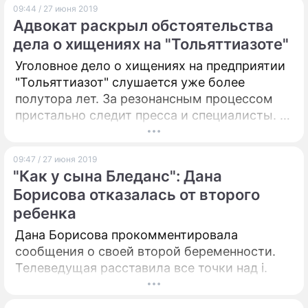
09:44 / 27 июня 2019
Адвокат раскрыл обстоятельства
дела о хищениях на "Тольяттиазоте"
Уголовное дело о хищениях на предприятии
"Тольяттиазот" слушается уже более
полутора лет. За резонансным процессом
пристально следит пресса и специалисты. О
любопытных подробностях громкого дела
рассказал представитель истца – АО "ОХК
09:47 / 27 июня 2019
"Уралхим", – член Московской городской
"Как у сына Бледанс": Дана
коллегии адвокатов Александр Низов.
Борисова отказалась от второго
Юрист в подробностях ответил на претензии
ребенка
со стороны защиты фигурантов дела.
Дана Борисова прокомментировала
сообщения о своей второй беременности.
Телеведущая расставила все точки над i.