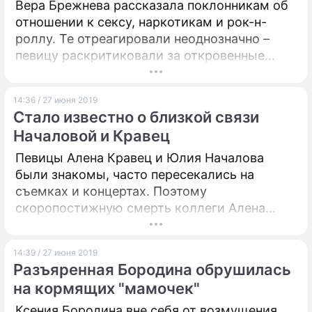
Вера Брежнева рассказала поклонникам об
отношении к сексу, наркотикам и рок-н-
роллу. Те отреагировали неоднозначно –
певицу раскритиковали за откровенные
высказывания.
14:36 / 27 июня 2019
Стало известно о близкой связи
Началовой и Кравец
Певицы Алена Кравец и Юлия Началова
были знакомы, часто пересекались на
съемках и концертах. Поэтому
скоропостижную смерть коллеги Алена
восприняла как личную трагедию. И
посвятила ей композицию "Я не такая, как
14:39 / 27 июня 2019
все", которая уже доступна на всех
Разъяренная Бородина обрушилась
цифровых носителях.
на кормящих "мамочек"
Ксения Бородина вне себя от возмущения.