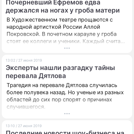
Почерневший Ефремов едва
держался на ногах у гроба матери
В Художественном театре прощаются с
народной артисткой России Аллой
Покровской. В почетном карауле у гроба
стоят ее коллеги и ученики. Каждый считает
своим долгом подойти и выразить
соболезнования сыну покойной – актеру
13:02 / 27 июня 2019
Михаилу Ефремову.
Эксперты нашли разгадку тайны
перевала Дятлова
Трагедия на перевале Дятлова случилась
более полувека назад. Но ученые из разных
областей до сих пор спорят о причинах
случившегося.
13:10 / 27 июня 2019
Последние новости шоу-бизнеса на