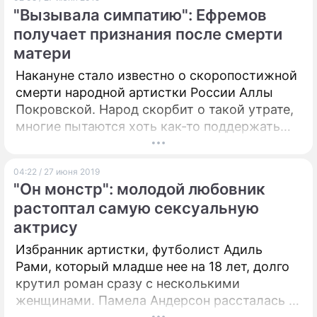
"Вызывала симпатию": Ефремов
ПРЕСС-РЕЛИЗЫ
получает признания после смерти
матери
О ПРОЕКТЕ
Накануне стало известно о скоропостижной
смерти народной артистки России Аллы
Покровской. Народ скорбит о такой утрате,
многие пытаются хоть как-то поддержать
безутешного сына.
04:22 / 27 июня 2019
"Он монстр": молодой любовник
растоптал самую сексуальную
актрису
Избранник артистки, футболист Адиль
Рами, который младше нее на 18 лет, долго
крутил роман сразу с несколькими
женщинами. Памела Андерсон рассталась с