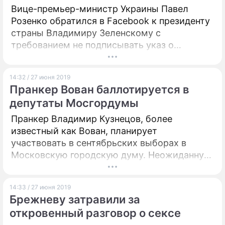
Вице-премьер-министр Украины Павел
Розенко обратился в Facebook к президенту
страны Владимиру Зеленскому с
требованием не подписывать указ о
назначении главами восьми
облгосадминистраций кандидатов, которые
14:32 / 27 июня 2019
рассматривались на заседании
Пранкер Вован баллотируется в
правительства 26 июня. Процедура, уверен
депутаты Мосгордумы
политик, противоречит правилам, которые
утвердил бывший шоумен.
Пранкер Владимир Кузнецов, более
известный как Вован, планирует
участвовать в сентябрьских выборах в
Московскую городскую думу. Неожиданную
новость сообщил его коллега Алексей
Столяров (Лексус).
14:33 / 27 июня 2019
Брежневу затравили за
откровенный разговор о сексе