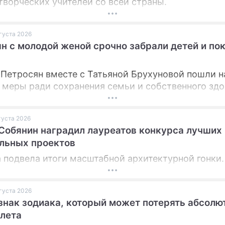
творческих учителей со всей страны.
вгуста 2026
н с молодой женой срочно забрали детей и по
 Петросян вместе с Татьяной Брухуновой пошли н
 меры ради сохранения семьи и собственного здо
вгуста 2026
Собянин наградил лауреатов конкурса лучших
льных проектов
 подвела итоги масштабной архитектурной гонки.
вгуста 2026
знак зодиака, который может потерять абсолю
 лета