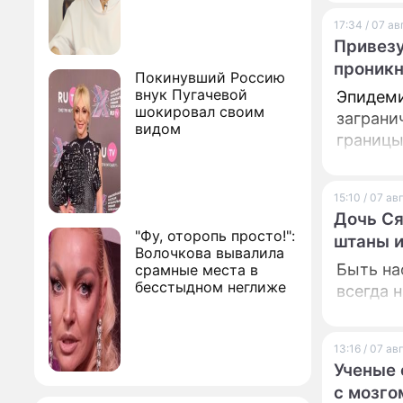
17:34 / 07 а
Привезу
проникн
Покинувший Россию
внук Пугачевой
Эпидеми
шокировал своим
заграни
видом
границы
15:10 / 07 а
Дочь Ся
"Фу, оторопь просто!":
штаны и
Волочкова вывалила
Быть на
срамные места в
бесстыдном неглиже
всегда 
13:16 / 07 а
Ученые 
с мозго