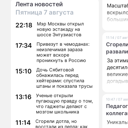
Лента новостей
Масштаб
Пятница
7 августа
вскрыло
большин
Мэр Москвы открыл
22:18
новую эстакаду на
шоссе Энтузиастов
11:14 / 07 ав
Привезут в чемоданах:
Сгорели
17:34
неизлечимая зараза
развали
может вскоре
проникнуть в Россию
За этим
десятил
Дочь Сябитовой
15:10
великие
обнажилась перед
хейтерами: спустила
догадыв
штаны и показала трусы
Ученые открыли
13:16
10:47 / 07 а
пугающую правду о том,
Педагог
что гаджеты делают с
мозгом школьника
коллега
Сгорели дотла, но
11:14
Уникаль
восстали из пепла: как