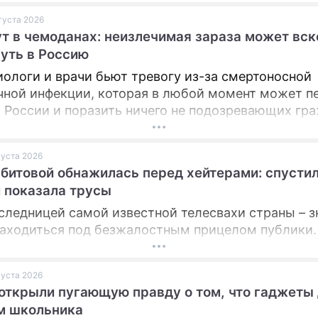
вгуста 2026
ПРЕСС-РЕЛИЗЫ
т в чемоданах: неизлечимая зараза может вск
уть в Россию
О ПРОЕКТЕ
ологи и врачи бьют тревогу из-за смертоносной
чной инфекции, которая в любой момент может п
 России и поразить ничего не подозревающих гра
вгуста 2026
битовой обнажилась перед хейтерами: спусти
 показала трусы
следницей самой известной телесвахи страны – з
находиться под безжалостным прицелом публики.
вгуста 2026
открыли пугающую правду о том, что гаджеты
м школьника