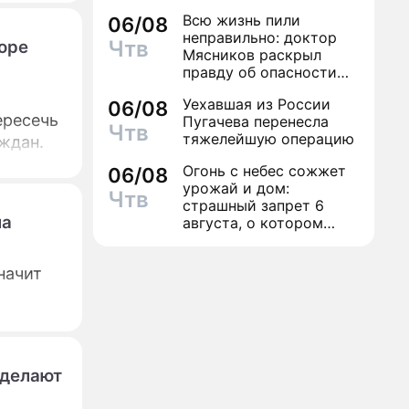
Всю жизнь пили
06/08
неправильно: доктор
Чтв
оре
Мясников раскрыл
правду об опасности
антибиотиков
Уехавшая из России
06/08
ересечь
Пугачева перенесла
Чтв
тяжелейшую операцию
ждан.
Огонь с небес сожжет
06/08
урожай и дом:
Чтв
страшный запрет 6
ла
августа, о котором
молчат старики
начит
 делают