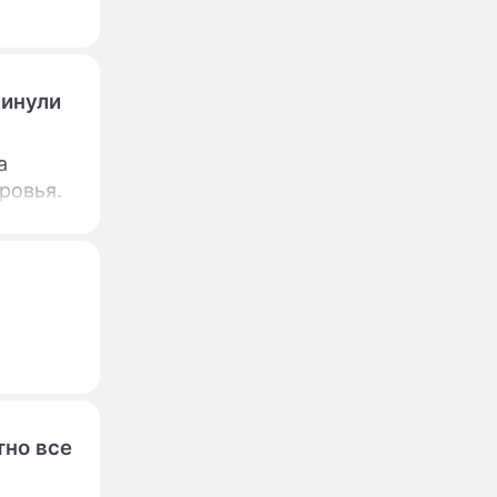
кинули
а
ровья.
тно все