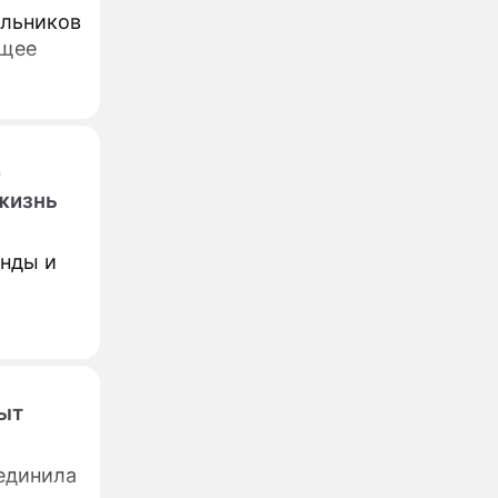
ольников
ющее
е
жизнь
енды и
ыт
ъединила