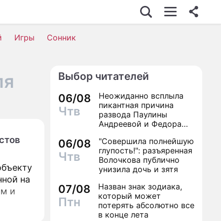
й
Игры
Сонник
Выбор читателей
ля
Неожиданно всплыла
06/08
пикантная причина
Чтв
развода Паулины
Андреевой и Федора
Бондарчука
стов
"Совершила полнейшую
06/08
глупость!": разъяренная
Чтв
Волочкова публично
объекту
унизила дочь и зятя
нной на
Назван знак зодиака,
07/08
ом и
который может
Птн
потерять абсолютно все
в конце лета