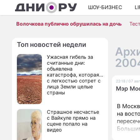
ШОУ-БИЗНЕС
L
Волочкова публично обрушилась на дочь
Тес
Топ новостей недели
Архи
Ужасная гибель за
200
считанные дни:
объявлена
катастрофа, которая
с легкостью сотрет с
22:18 / 07 а
лица Земли целые
Мэр Мос
страны
В Москв
Страшное несчастье
на вост
с Вайкуле прямо на
пересеч
сцене попало на
Большим
видео