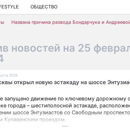
IFESTYLE
ОБЩЕСТВО
ШОУ-БИЗНЕС
ты
Названа причина развода Бондарчука и Андреево
АВТО
КИНО
в новостей на 25 февра
НЕДВИЖИМОСТЬ
4
ЗДОРОВЬЕ
ЭКОНОМИКА
вгуста 2026
квы открыл новую эстакаду на шоссе Энтузиа
ПРОИСШЕСТВИЯ
СОННИК
е запущено движение по ключевому дорожному 
оке города – шестиполосной эстакаде, расположе
СТИЛЬ ЖИЗНИ
ении шоссе Энтузиастов со Свободным проспект
СЕРИАЛЫ
 Купавенским проездом.
ИГРЫ