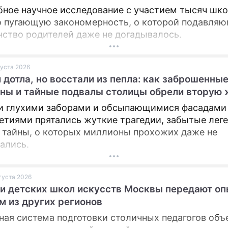
ное научное исследование с участием тысяч шк
 пугающую закономерность, о которой подавля
ство родителей даже не догадывалось.
густа 2026
 дотла, но восстали из пепла: как заброшенны
ны и тайные подвалы столицы обрели вторую 
и глухими заборами и обсыпающимися фасадами
етиями прятались жуткие трагедии, забытые лег
 тайны, о которых миллионы прохожих даже не
ались.
вгуста 2026
и детских школ искусств Москвы передают оп
м из других регионов
ная система подготовки столичных педагогов об