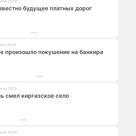
преля 2009
звестно будущее платных дорог
реля 2009
е произошло покушение на банкира
преля 2009
ь смел киргизское село
преля 2009