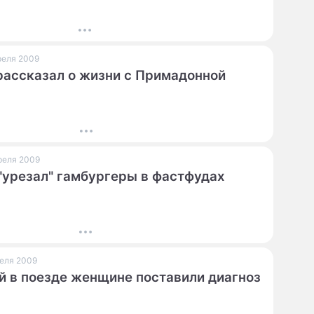
преля 2009
рассказал о жизни с Примадонной
преля 2009
"урезал" гамбургеры в фастфудах
реля 2009
 в поезде женщине поставили диагноз