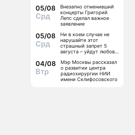
финал легенды шансона
Внезапно отменивший
05/08
Вилли Токарева
концерты Григорий
Срд
Лепс сделал важное
заявление
Ни в коем случае не
05/08
нарушайте этот
Срд
страшный запрет 5
августа – уйдут любовь
и деньги
Мэр Москвы рассказал
04/08
о развитии центра
Втр
радиохирургии НИИ
имени Склифосовского