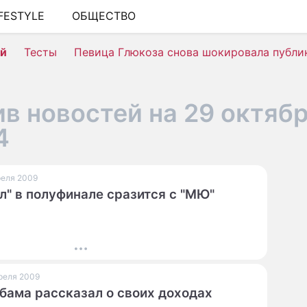
IFESTYLE
ОБЩЕСТВО
ШОУ-БИЗНЕС
ей
Тесты
Певица Глюкоза снова шокировала публи
АВТО
КИНО
в новостей на 29 октяб
НЕДВИЖИМОСТЬ
4
ЗДОРОВЬЕ
ЭКОНОМИКА
преля 2009
л" в полуфинале сразится с "МЮ"
ПРОИСШЕСТВИЯ
СОННИК
СТИЛЬ ЖИЗНИ
преля 2009
СЕРИАЛЫ
бама рассказал о своих доходах
ИГРЫ