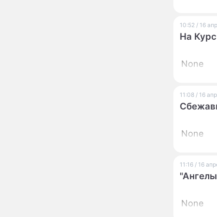
страшный запрет 6
августа, о котором
молчат старики
10:52 / 16 а
От Преснякова до
18:13
На Курс
Байсарова: сияющая
Орбакайте вывезла в
Европу всех детей от
None
разных мужчин
"Срочно выходить из
17:19
роли": перепуганная
Бородина едва не увела
11:08 / 16 а
чужого мужа на красной
Сбежав
дорожке
Депутат Чаплин
15:14
предложил запретить
None
мойку машин и
торговлю во дворах
Внезапно отменивший
15:08
11:16 / 16 ап
концерты Григорий Лепс
"Ангелы
сделал важное
заявление
None
"Четырех мужей
13:36
похоронила": Шаляпин