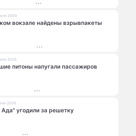
преля 2009
ком вокзале найдены взрывпакеты
преля 2009
шие питоны напугали пассажиров
реля 2009
 Ада" угодили за решетку