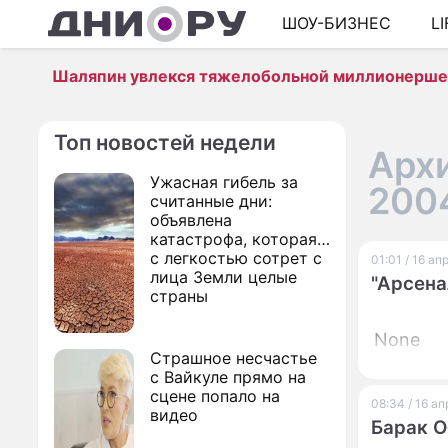
ШОУ-БИЗНЕС
L
Шаляпин увлекся тяжелобольной миллионерш
Топ новостей недели
Архи
Ужасная гибель за
200
считанные дни:
объявлена
катастрофа, которая
с легкостью сотрет с
01:01 / 16 а
лица Земли целые
"Арсена
страны
None
Страшное несчастье
с Вайкуле прямо на
сцене попало на
08:34 / 16 а
видео
Барак О