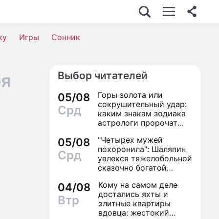
ку
Игры
Сонник
Выбор читателей
ря
Горы золота или
05/08
сокрушительный удар:
Срд
каким знакам зодиака
астрологи пророчат
счастье, а кому нищету
"Четырех мужей
05/08
похоронила": Шаляпин
Срд
увлекся тяжелобольной
сказочно богатой
дамой
Кому на самом деле
04/08
достались яхты и
Втр
элитные квартиры
вдовца: жестокий