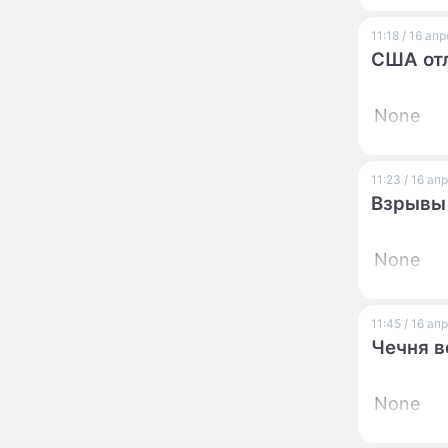
увлекся тяжелобольной
сказочно богатой дамой
11:18 / 16 ап
США отл
Павильоны здоровья с
12:46
бесплатной экспресс-
диагностикой
None
открываются в центре
Москвы
Ученые нашли способ
11:49
заблокировать самые
11:23 / 16 а
страшные воспоминания
Взрывы 
Горы золота или
09:26
сокрушительный удар:
None
каким знакам зодиака
астрологи пророчат
счастье, а кому нищету
Ни в коем случае не
00:10
11:45 / 16 а
нарушайте этот
Чечня в
страшный запрет 5
августа – уйдут любовь
и деньги
None
Мэр Москвы рассказал о
19:17
развитии центра