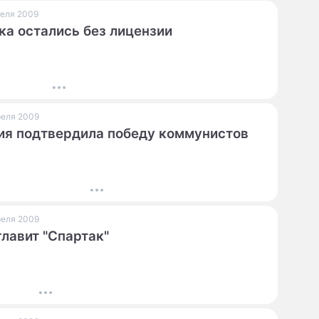
преля 2009
ка остались без лицензии
преля 2009
я подтвердила победу коммунистов
преля 2009
главит "Спартак"