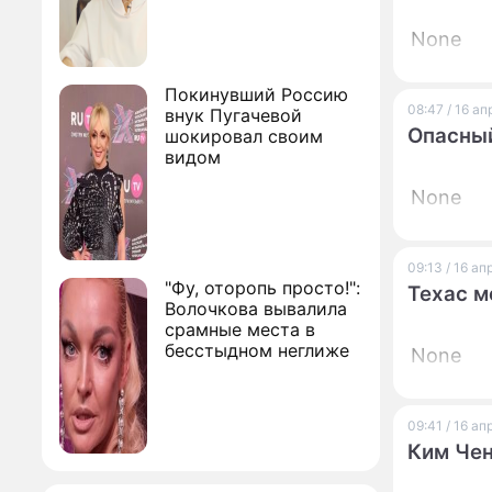
None
Покинувший Россию
08:47 / 16 а
внук Пугачевой
Опасный
шокировал своим
видом
None
09:13 / 16 а
"Фу, оторопь просто!":
Техас м
Волочкова вывалила
срамные места в
бесстыдном неглиже
None
09:41 / 16 а
Ким Чен