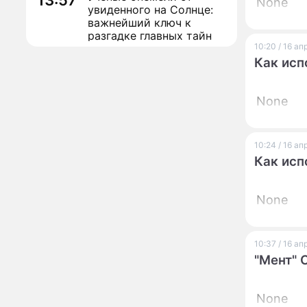
13:57
None
увиденного на Солнце:
важнейший ключ к
разгадке главных тайн
10:20 / 16 а
Реставрация церкви
13:27
Как исп
Ильи Пророка на
Новгородском подворье
завершена – Мэр
None
Москвы
"Совершила полнейшую
12:08
глупость!": разъяренная
Волочкова публично
10:24 / 16 а
унизила дочь и зятя
Как исп
Уехавшая из России
10:55
Пугачева перенесла
None
тяжелейшую операцию
Неожиданно всплыла
09:28
пикантная причина
10:37 / 16 а
развода Паулины
"Мент" 
Андреевой и Федора
Бондарчука
Огонь с небес сожжет
00:22
None
урожай и дом: