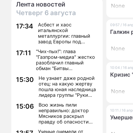
Лента новостей
None
Четверг
6 августа
Асбест и хаос
17:34
09:57 / 16 а
итальянской
Галкин 
металлургии: главный
завод Европы под
угрозой закрытия из-за
None
"Чих-пых!": глава
17:11
евробюрократии
"Газпром-медиа" жестко
разоблачил главный
обман "Битвы
10:04 / 16 а
экстрасенсов"
Кризис 
Не узнает даже родной
15:30
отец: на какую жертву
пошла юная наследница
None
лидера группы "Руки
Вверх!" ради денег и
Всю жизнь пили
15:06
славы
неправильно: доктор
10:11 / 16 ап
Мясников раскрыл
Умершей
правду об опасности
антибиотиков
Ученые онемели от