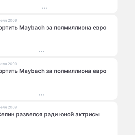
преля 2009
ортить Maybach за полмиллиона евро
преля 2009
ортить Maybach за полмиллиона евро
преля 2009
Селин развелся ради юной актрисы