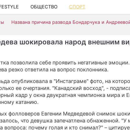
IFESTYLE
ОБЩЕСТВО
СПОРТ
ШОУ-БИЗНЕ
ты
Названа причина развода Бондарчука и Андреево
АВТО
КИНО
дева шокировала народ внешним в
НЕДВИЖИМ
ЗДОРОВЬЕ
тка позволила себе проявить негативные эмоции.
ва резко ответила на вопрос поклонника.
ЭКОНОМИКА
льда опубликовала в "Инстаграме" фото, на котор
ПРОИСШЕСТ
олько ее очертания. "Канадский восход", - подпис
СОННИК
рный кадр у окна двукратная чемпионка мира и 
рному катанию.
СТИЛЬ ЖИЗ
ых фолловеров Евгении Медведевой снимок шоки
СЕРИАЛЫ
залось, что девушка запечатлена обнаженной. "У 
ва вопроса: почему голая и кто снимал?" – цитируе
ИГРЫ