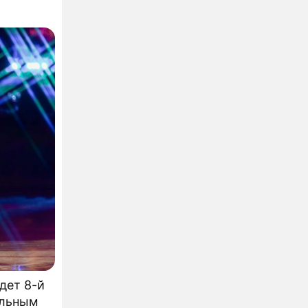
ние
по
овна
дет 8-й
альным