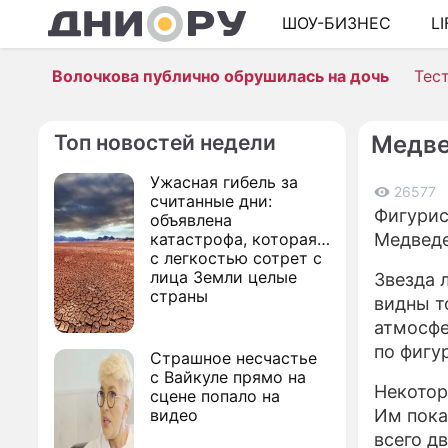
ШОУ-БИЗНЕС
L
Волочкова публично обрушилась на дочь
Тес
Топ новостей недели
Медве
Ужасная гибель за
26577
считанные дни:
Фигурис
объявлена
катастрофа, которая
Медведе
с легкостью сотрет с
лица Земли целые
Звезда 
страны
видны т
атмосфе
по фигу
Страшное несчастье
с Вайкуле прямо на
Некотор
сцене попало на
видео
Им пока
всего д