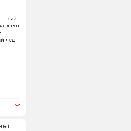
анский
а всего
e
ий лед
яет