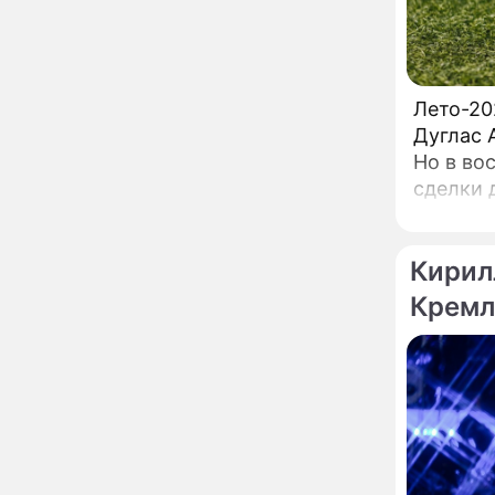
развода Паулины
Андреевой и Федора
Бондарчука
Огонь с небес сожжет
00:22
урожай и дом:
страшный запрет 6
Лето-20
августа, о котором
Дуглас 
молчат старики
От Преснякова до
18:13
Но в во
Байсарова: сияющая
сделки 
Орбакайте вывезла в
южане д
Европу всех детей от
разных мужчин
"Срочно выходить из
17:19
Кирил
роли": перепуганная
Бородина едва не увела
Кремл
чужого мужа на красной
дорожке
Депутат Чаплин
15:14
предложил запретить
мойку машин и
торговлю во дворах
Внезапно отменивший
15:08
концерты Григорий Лепс