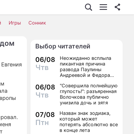
С
й
Игры
Сонник
идом
Выбор читателей
ОСТЬ
Неожиданно всплыла
06/08
пикантная причина
 Евгения
Чтв
развода Паулины
Андреевой и Федора
Бондарчука
ом
"Совершила полнейшую
ВИЯ
06/08
ала
глупость!": разъяренная
Чтв
Волочкова публично
Европы
унизила дочь и зятя
НИ
Назван знак зодиака,
07/08
ровал.
который может
Птн
меня
потерять абсолютно все
в конце лета
т