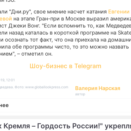
али "Дни.ру", свое мнение насчет катания
Евгении
евой
на этапе Гран-при в Москве выразил америк
ст Джеки Вонг. "Если вспомнить то, как Медведев
ели назад каталась в короткой программе на Skat
 и осознать тот факт, что она приехала на домашн
нила обе программы чисто, то это можно назвать
нием", – отметил он.
Шоу-бизнес в Telegram
19, 12:01
ведева. Фото: www.globallookpress.com
Валерия Нарская
автор
нее
к Кремля – Гордость России!" укрепл