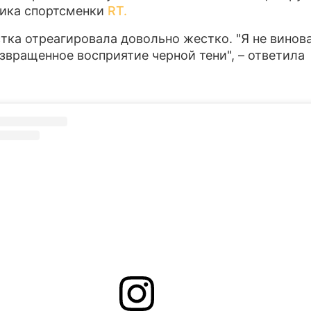
ика спортсменки
RT.
ПРЕСС-РЕЛ
тка отреагировала довольно жестко. "Я не винова
О ПРОЕКТЕ
азвращенное восприятие черной тени", – ответила
.