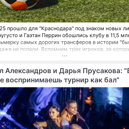
25 прошло для "Краснодара" под знаком новых ли
Аугусто и Гаэтан Перрин обошлись клубу в 11,5 мл
сьмерку самых дорогих трансферов в истории "бы
даже не попали. Вспомним трех игроков, за котор
ействительно выкладывали внушительные суммы
л Александров и Дарья Прусакова: "
е воспринимаешь турнир как бал"