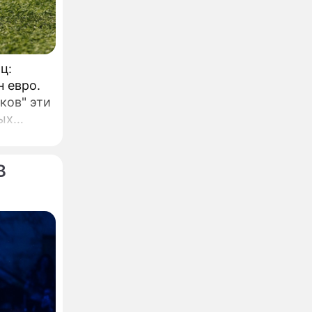
ц:
н евро.
ков" эти
ых
.
В