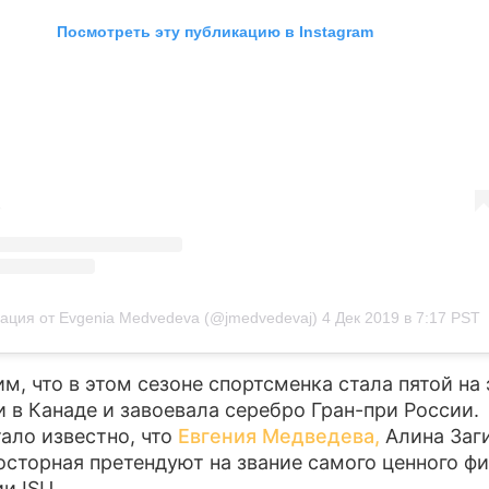
Посмотреть эту публикацию в Instagram
ация от Evgenia Medvedevа (@jmedvedevaj)
4 Дек 2019 в 7:17 PST
м, что в этом сезоне спортсменка стала пятой на 
и в Канаде и завоевала серебро Гран-при России.
тало известно, что
Евгения Медведева,
Алина Заги
осторная претендуют на звание самого ценного ф
и ISU.