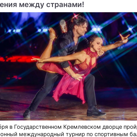
ения между странами!
ме
Продолжение: Евгения
"Это можно назвать
Медведева мечтает
искуплением": выступле
изрезать лицо
Медведевой разложили 
полочкам
ы
Евгения Арман
ое катание
Медведева
фигуристка
бря в Государственном Кремлевском дворце прой
онный международный турнир по спортивным б