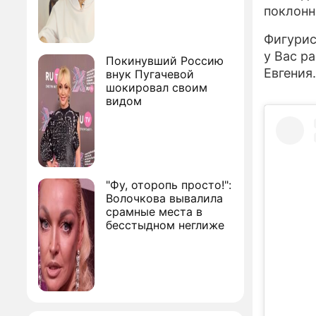
поклонн
Фигурис
у Вас р
Покинувший Россию
Евгения
внук Пугачевой
шокировал своим
видом
"Фу, оторопь просто!":
Волочкова вывалила
срамные места в
бесстыдном неглиже