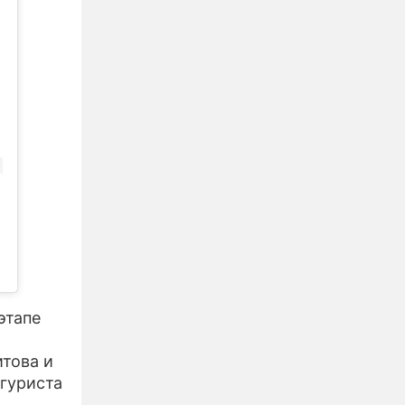
этапе
това и
игуриста