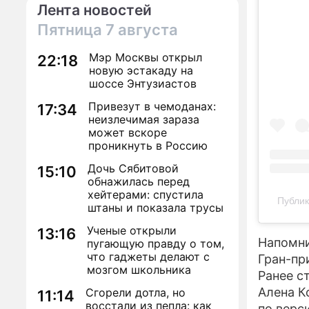
Лента новостей
Пятница
7 августа
Мэр Москвы открыл
22:18
новую эстакаду на
шоссе Энтузиастов
Привезут в чемоданах:
17:34
неизлечимая зараза
может вскоре
проникнуть в Россию
Дочь Сябитовой
15:10
обнажилась перед
хейтерами: спустила
Публик
штаны и показала трусы
Ученые открыли
13:16
Напомни
пугающую правду о том,
что гаджеты делают с
Гран-пр
мозгом школьника
Ранее с
Алена К
Сгорели дотла, но
11:14
восстали из пепла: как
по верси