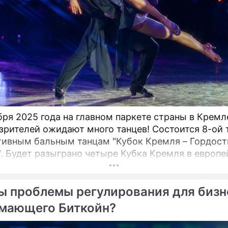
бря 2025 года на главном паркете страны в Крем
зрителей ожидают много танцев! Состоится 8-ой 
тивным бальным танцам "Кубок Кремля – Гордост
". Будет разыграно четыре Кубка Кремля в европе
мериканской программах среди любителей,
ионалов и Про-Эм пар. Организатор – президент
ы проблемы регулирования для бизн
кого Танцевального Союза, президент Евро-Азиат
льного Совете (EADC), заслуженный деятель иску
мающего Биткойн?
й артист России Станислав Попов. Совсем недав
ийся дуэт Кирилла Александрова и Дарьи Пруса