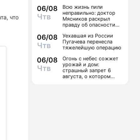
Всю жизнь пили
06/08
ИЗЫ
неправильно: доктор
Чтв
та, что
Мясников раскрыл
правду об опасности
антибиотиков
Уехавшая из России
06/08
Пугачева перенесла
Чтв
тяжелейшую операцию
Огонь с небес сожжет
06/08
урожай и дом:
Чтв
страшный запрет 6
августа, о котором
молчат старики