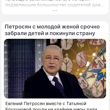
подавляющее большинство родителей даже
не догадывалось. Привычка дарить ребенку
смартфон с беспрепятственным доступом к
социальным сетям в младшем
Петросян с молодой женой срочно
подростковом возрасте обворачивается
забрали детей и покинули страну
скрытым провалом в учебе.
Евгений Петросян вместе с Татьяной
Брухуновой пошли на крайние меры ради