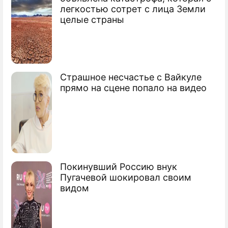
легкостью сотрет с лица Земли
Продолжение: УЕФА оправдал
целые страны
защитников ЦСКА
Лидеры биатлона России пропустят
Страшное несчастье с Вайкуле
Олимпиаду
прямо на сцене попало на видео
Футболистов ЦСКА поймали на допинге
Российского саблиста наказали за
марихуану
Покинувший Россию внук
Сюжеты
Пугачевой шокировал своим
WADA отстранило Россию за
видом
допинг