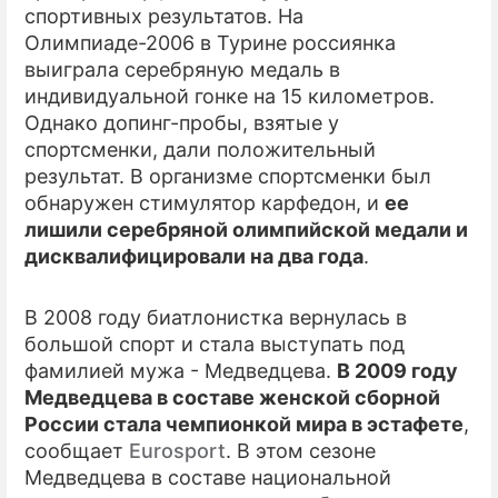
спортивных результатов. На
Олимпиаде-2006 в Турине россиянка
ПРЕСС-РЕЛИЗЫ
выиграла серебряную медаль в
О ПРОЕКТЕ
индивидуальной гонке на 15 километров.
Однако допинг-пробы, взятые у
спортсменки, дали положительный
результат. В организме спортсменки был
обнаружен стимулятор карфедон, и
ее
лишили серебряной олимпийской медали и
дисквалифицировали на два года
.
В 2008 году биатлонистка вернулась в
большой спорт и стала выступать под
фамилией мужа - Медведцева.
В 2009 году
Медведцева в составе женской сборной
России стала чемпионкой мира в эстафете
,
сообщает
Eurosport
. В этом сезоне
Медведцева в составе национальной