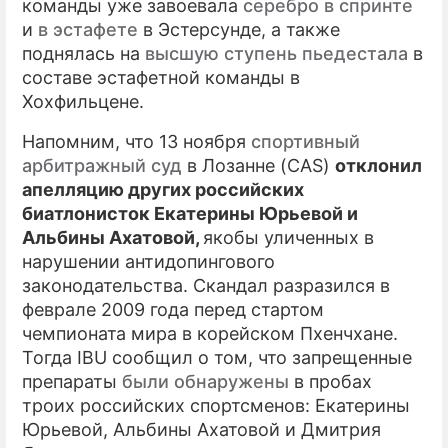
команды уже завоевала
серебро в спринте
и
в эстафете
в Эстерсунде, а также
поднялась на
высшую ступень пьедестала
в
составе эстафетной команды в
Хохфильцене.
Напомним, что 13 ноября
спортивный
арбитражный суд
в Лозанне (CAS)
отклонил
апелляцию других российских
биатлонисток Екатерины Юрьевой и
Альбины Ахатовой,
якобы уличенных в
нарушении антидопингового
законодательства. Скандал разразился в
феврале 2009 года перед стартом
чемпионата мира в корейском Пхенчхане.
Тогда IBU сообщил о том, что запрещенные
препараты
были обнаружены
в пробах
троих российских спортсменов: Екатерины
Юрьевой, Альбины Ахатовой и Дмитрия