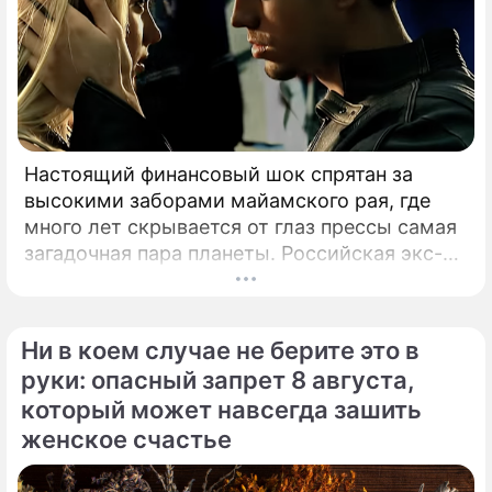
Настоящий финансовый шок спрятан за
высокими заборами майамского рая, где
много лет скрывается от глаз прессы самая
загадочная пара планеты. Российская экс-
теннисистка Анна Курникова и испанский
поп-идол Энрике Иглесиас уже больше
двадцати лет удерживают статус одной из
Ни в коем случае не берите это в
самых закрытых и непубличных пар
руки: опасный запрет 8 августа,
мирового шоу-бизнеса.
который может навсегда зашить
женское счастье