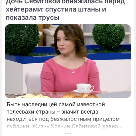
Дочь Сябитовой обнажилась перед
и смертоносный вирус Бурбон.
хейтерами: спустила штаны и
показала трусы
Быть наследницей самой известной
телесвахи страны – значит всегда
находиться под безжалостным прицелом
публики. Жизнь Ксении Сябитовой давно
рассматривают под мощной лупой.