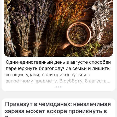
Один-единственный день в августе способен
перечеркнуть благополучие семьи и лишить
женщин удачи, если прикоснуться к
запретному предмету. В субботу, 8 августа,
православная церковь молитвенно чтит
память святых священномучеников
Ермолая, Ермиппа и Ермократа, иереев
Привезут в чемоданах: неизлечимая
Никомидийских.
зараза может вскоре проникнуть в