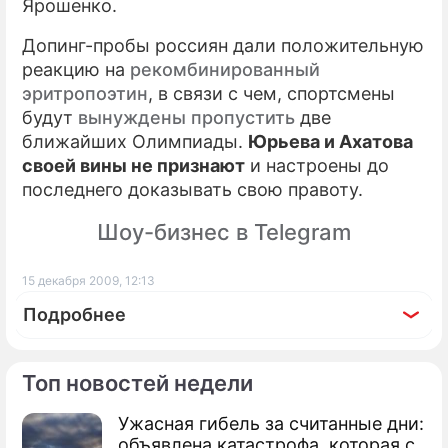
Ярошенко.
Допинг-пробы россиян дали положительную
реакцию на
рекомбинированный
эритропоэтин
, в связи с чем, спортсмены
будут
вынуждены пропустить
две
ближайших Олимпиады.
Юрьева и Ахатова
своей вины не признают
и настроены до
последнего доказывать свою правоту.
Шоу-бизнес в Telegram
15 декабря 2009, 12:13
Подробнее
Топ новостей недели
Ужасная гибель за считанные дни:
По теме
объявлена катастрофа, которая с