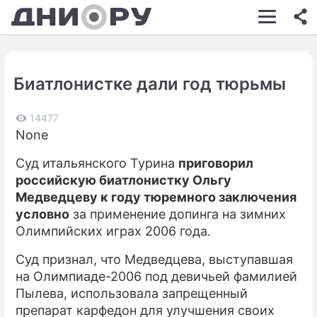
ШОУ-БИЗНЕС
АВТО
Биатлонистке дали год тюрьмы
КИНО
НЕДВИЖИМОСТЬ
14477
None
ЗДОРОВЬЕ
Суд итальянского Турина
приговорил
ЭКОНОМИКА
российскую биатлонистку Ольгу
Медведцеву к году тюремного заключения
ПРОИСШЕСТВИЯ
условно
за применение допинга на зимних
Олимпийских играх 2006 года.
СОННИК
Суд признал, что Медведцева, выступавшая
СТИЛЬ ЖИЗНИ
на Олимпиаде-2006 под девичьей фамилией
СЕРИАЛЫ
Пылева, использовала запрещенный
препарат карфедон для улучшения своих
ИГРЫ