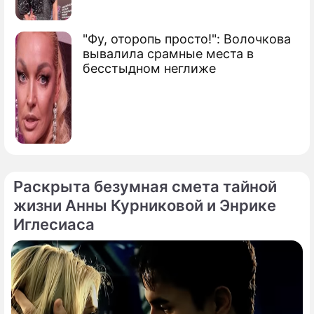
"Фу, оторопь просто!": Волочкова
вывалила срамные места в
бесстыдном неглиже
Раскрыта безумная смета тайной
жизни Анны Курниковой и Энрике
Иглесиаса