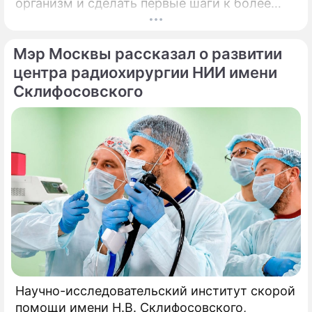
организм и сделать первые шаги к более
осознанному отношению к здоровью. Речь
идет о павильонах здоровья, которые
Мэр Москвы рассказал о развитии
начинают работу на столичных бульварах в
рамках масштабного городского проекта
центра радиохирургии НИИ имени
«Лето в Москве».
Склифосовского
Научно-исследовательский институт скорой
помощи имени Н.В. Склифосовского,