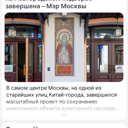
Металлургический завод компании Acciaierie
завершена – Мэр Москвы
d'Italia (ADI), ранее известной как Ilva
(Ильва), является крупнейшим на
территории Европы.
В самом центре Москвы, на одной из
старейших улиц Китай-города, завершился
масштабный проект по сохранению
уникального объекта культурного наследия –
Церкви Илии Пророка в Новгородском
подворье. Этот храм, ставший