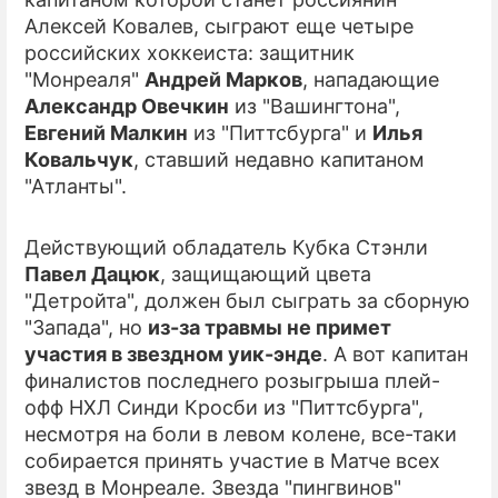
Алексей Ковалев, сыграют еще четыре
ПРЕСС-РЕЛИЗЫ
российских хоккеиста: защитник
"Монреаля"
Андрей Марков
, нападающие
О ПРОЕКТЕ
Александр Овечкин
из "Вашингтона",
Евгений Малкин
из "Питтсбурга" и
Илья
Ковальчук
, ставший недавно капитаном
"Атланты".
Действующий обладатель Кубка Стэнли
Павел Дацюк
, защищающий цвета
"Детройта", должен был сыграть за сборную
"Запада", но
из-за травмы не примет
участия в звездном уик-энде
. А вот капитан
финалистов последнего розыгрыша плей-
офф НХЛ Синди Кросби из "Питтсбурга",
несмотря на боли в левом колене, все-таки
собирается принять участие в Матче всех
звезд в Монреале. Звезда "пингвинов"