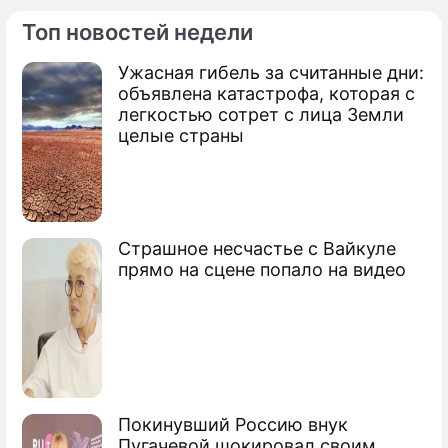
Топ новостей недели
Ужасная гибель за считанные дни:
По теме
объявлена катастрофа, которая с
легкостью сотрет с лица Земли
Овечкин признан лучшим игроком НХЛ
целые страны
Россиянин собирается выиграть Кубок
Стэнли
Россияне признаны лучшими в НХЛ
Страшное несчастье с Вайкуле
прямо на сцене попало на видео
Покинувший Россию внук
Пугачевой шокировал своим