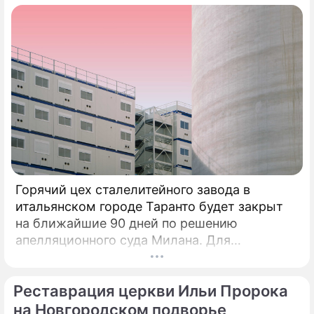
Горячий цех сталелитейного завода в
итальянском городе Таранто будет закрыт
на ближайшие 90 дней по решению
апелляционного суда Милана. Для
возобновления производства необходимо
убрать все асбестовые элементы
Реставрация церкви Ильи Пророка
конструкций и оборудования из цеха,
сообщает портал Eurometal.
на Новгородском подворье