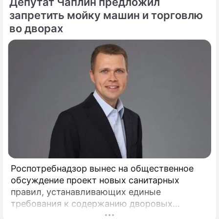
Депутат Чаплин предложил
архитектурной доминантой улицы Ильинки и
давший ей название, открывается для
запретить мойку машин и торговлю
прихожан и ценителей древнерусского
во дворах
зодчества после шести лет беспрецедентно
сложных реставрационных работ.
Роспотребнадзор вынес на общественное
обсуждение проект новых санитарных
правил, устанавливающих единые
требования к содержанию дворовых
территорий. Документ вводит на