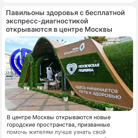
федеральном уровне нормы, которые ранее
Павильоны здоровья с бесплатной
либо отсутствовали, либо трактовались по-
разному, пояснил депутат Госдумы,
экспресс-диагностикой
председатель Союза дачников
открываются в центре Москвы
Подмосковья» Никита Чаплин.
В центре Москвы открываются новые
городские пространства, призванные
помочь жителям лучше узнать свой