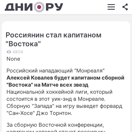
ШОУ-БИЗНЕС
АВТО
Россиянин стал капитаном
КИНО
"Востока"
НЕДВИЖИМОСТЬ
4804
None
ЗДОРОВЬЕ
Российский нападающий "Монреаля"
ЭКОНОМИКА
Алексей Ковалев будет капитаном сборной
ПРОИСШЕСТВИЯ
"Востока" на Матче всех звезд
Национальной хоккейной лиги, который
СОННИК
состоится в этот уик-энд в Монреале.
Сборную "Запада" на игру выведет форвард
СТИЛЬ ЖИЗНИ
"Сан-Хосе" Джо Торнтон.
СЕРИАЛЫ
За сборную Восточной конференции,
ИГРЫ
капитаном которой станет россиянин