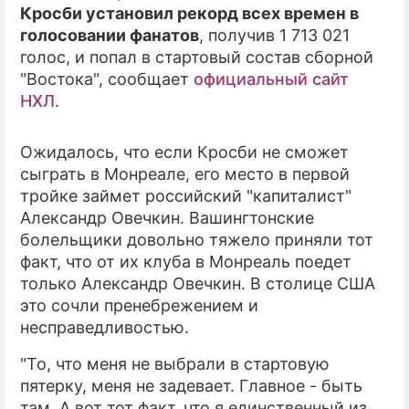
Кросби установил рекорд всех времен в
голосовании фанатов
, получив 1 713 021
голос, и попал в стартовый состав сборной
"Востока", сообщает
официальный сайт
НХЛ
.
Ожидалось, что если Кросби не сможет
сыграть в Монреале, его место в первой
тройке займет российский "капиталист"
Александр Овечкин. Вашингтонские
болельщики довольно тяжело приняли тот
факт, что от их клуба в Монреаль поедет
только Александр Овечкин. В столице США
это сочли пренебрежением и
несправедливостью.
"То, что меня не выбрали в стартовую
пятерку, меня не задевает. Главное - быть
там. А вот тот факт, что я единственный из