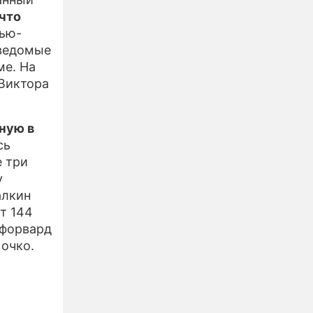
что
Нью-
 ведомые
ме. На
 Виктора
ную в
сь
е три
у
алкин
т 144
 форвард
 очко.