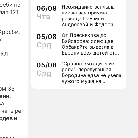
осби по
Неожиданно всплыла
06/08
ИЗЫ
дал 121
пикантная причина
Чтв
развода Паулины
Андреевой и Федора
Бондарчука
Кросби,
От Преснякова до
05/08
а
Байсарова: сияющая
Срд
Орбакайте вывезла в
Европу всех детей от
НХЛ
разных мужчин
"Срочно выходить из
05/08
роли": перепуганная
Срд
Бородина едва не увела
чужого мужа на
красной дорожке
ом 33
лкин
,
са
 четыре
рдев и
анный