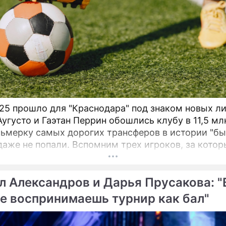
25 прошло для "Краснодара" под знаком новых ли
Аугусто и Гаэтан Перрин обошлись клубу в 11,5 мл
сьмерку самых дорогих трансферов в истории "бы
даже не попали. Вспомним трех игроков, за котор
ействительно выкладывали внушительные суммы
л Александров и Дарья Прусакова: "
е воспринимаешь турнир как бал"