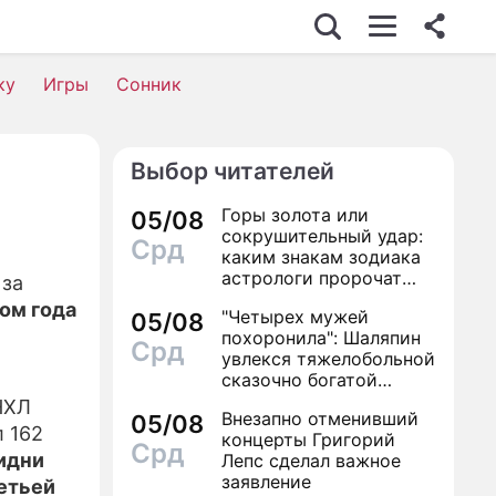
С
ку
Игры
Сонник
Выбор читателей
ОСТЬ
Горы золота или
05/08
сокрушительный удар:
Срд
каким знакам зодиака
астрологи пророчат
 за
счастье, а кому нищету
ом года
"Четырех мужей
ВИЯ
05/08
похоронила": Шаляпин
Срд
увлекся тяжелобольной
сказочно богатой
дамой
НИ
НХЛ
Внезапно отменивший
05/08
л 162
концерты Григорий
Срд
идни
Лепс сделал важное
заявление
етьей