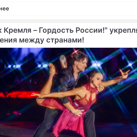
нее
к Кремля – Гордость России!" укрепл
ения между странами!
ме
не признаны лучшими в
Россиянин замахнулся на
главный приз НХЛ
ретцки рассчитывает на
на