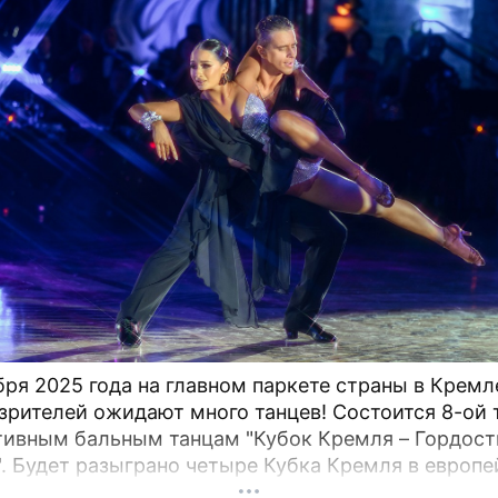
бря 2025 года на главном паркете страны в Крем
зрителей ожидают много танцев! Состоится 8-ой 
тивным бальным танцам "Кубок Кремля – Гордост
". Будет разыграно четыре Кубка Кремля в европе
мериканской программах среди любителей,