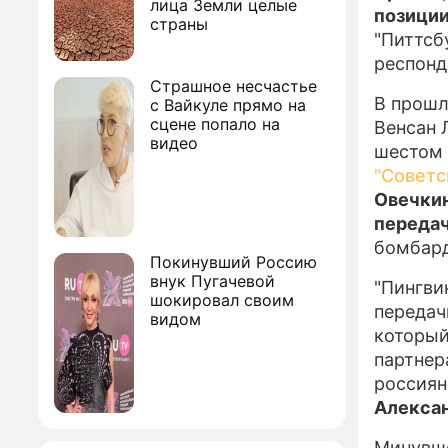
лица Земли целые
позици
страны
"Питтсб
респонд
Страшное несчастье
В прошл
с Вайкуле прямо на
сцене попало на
Венсан 
видео
шестом 
"Советс
Овечкин
переда
бомбард
Покинувший Россию
внук Пугачевой
"Пингви
шокировал своим
передачи
видом
который
партнер
россиян
Алекса
Минувше