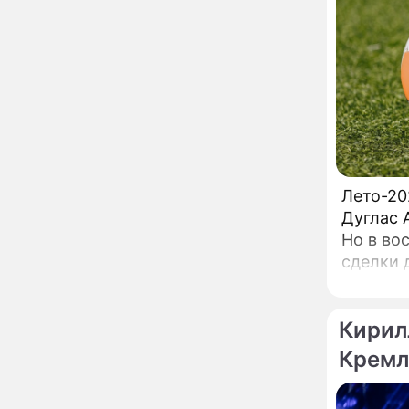
сделал важное
заявление
"Четырех мужей
13:36
похоронила": Шаляпин
увлекся тяжелобольной
сказочно богатой дамой
Павильоны здоровья с
12:46
бесплатной экспресс-
диагностикой
Лето-20
открываются в центре
Москвы
Дуглас 
Ученые нашли способ
11:49
Но в во
заблокировать самые
сделки 
страшные воспоминания
южане д
Горы золота или
09:26
сокрушительный удар:
Кирил
каким знакам зодиака
астрологи пророчат
Кремл
счастье, а кому нищету
Ни в коем случае не
00:10
нарушайте этот