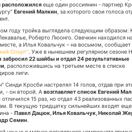
и расположился
еще один россиянин - партнер Кр
ПРЕСС-РЕЛ
ургу"
Евгений Малкин
, за которого свои голоса от
ент.
О ПРОЕКТЕ
ом году тройка выглядела следующим образом: 
Лекавалье, Роберто Люонго. Овечкин находился н
месте, а Илья Ковальчук – на восьмом, сообщает
кий Спорт"
. Уже в нынешнем регулярном сезоне 
 забросил 22 шайбы и отдал 24 результативные
чи
, расположившись на третьем месте в списке
иров лиги.
н" Синди Кросби настрелял 14 голов, отдав при эт
, - он второй. А
возглавляет список Евгений Ма
 отличился 15 раз, но отдал 43 реализованных па
ам. В текущую тридцатку сильнейших входят еще
ина -
Павел Дацюк, Илья Ковальчук, Николай Же
ндр Семин
.
й ночью в матчах регулярного чемпионата призн