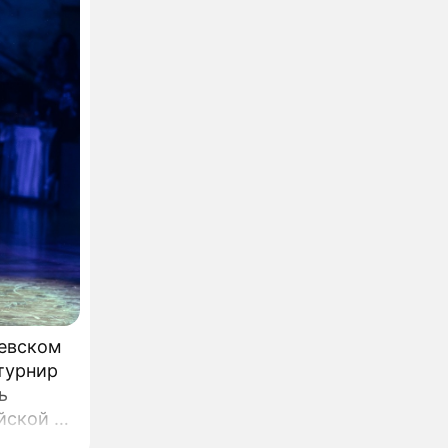
левском
турнир
ь
йской и