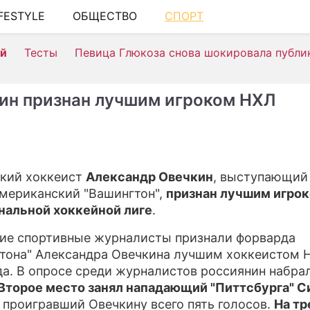
IFESTYLE
ОБЩЕСТВО
СПОРТ
ШОУ-БИЗНЕ
ей
Тесты
Певица Глюкоза снова шокировала публи
АВТО
КИНО
ин признан лучшим игроком НХЛ
НЕДВИЖИМ
ЗДОРОВЬЕ
ЭКОНОМИКА
кий хоккеист
Александр Овечкин
, выступающий
мериканский "Вашингтон",
признан лучшим игрок
ПРОИСШЕСТ
нальной хоккейной лиге
.
СОННИК
ие спортивные журналисты признали форварда
СТИЛЬ ЖИЗ
тона" Александра Овечкина лучшим хоккеистом 
да. В опросе среди журналистов россиянин набра
СЕРИАЛЫ
Второе место занял нападающий "Питтсбурга" С
, проигравший Овечкину всего пять голосов.
На тр
ИГРЫ