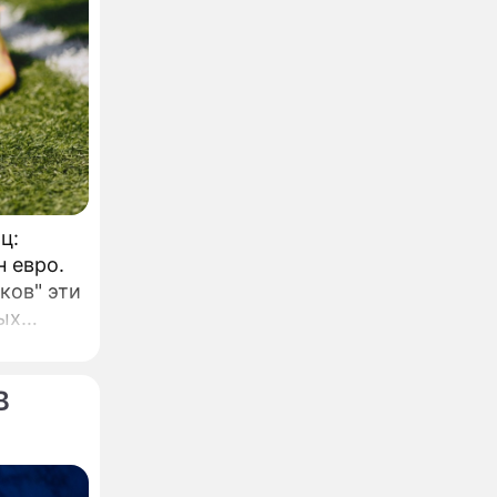
ц:
н евро.
ков" эти
ых
.
В