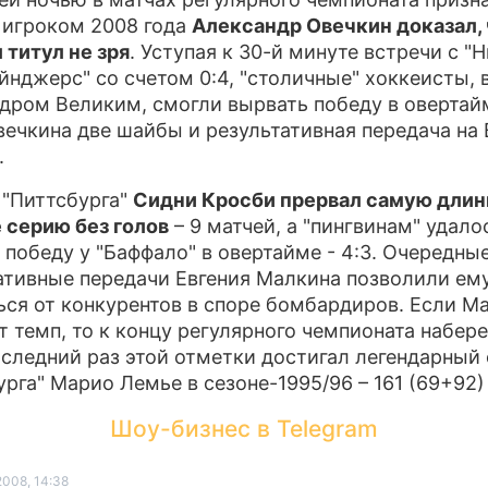
игроком 2008 года
Александр Овечкин доказал, 
 титул не зря
. Уступая к 30-й минуте встречи с "
йнджерс" со счетом 0:4, "столичные" хоккеисты,
дром Великим, смогли вырвать победу в овертай
вечкина две шайбы и результативная передача на
.
 "Питтсбурга"
Сидни Кросби прервал самую длин
 серию без голов
– 9 матчей, а "пингвинам" удало
 победу у "Баффало" в овертайме - 4:3. Очередны
ативные передачи Евгения Малкина позволили ем
ься от конкурентов в споре бомбардиров. Если М
т темп, то к концу регулярного чемпионата набере
оследний раз этой отметки достигал легендарный
урга" Марио Лемье в сезоне-1995/96 – 161 (69+92)
Шоу-бизнес в Telegram
2008, 14:38