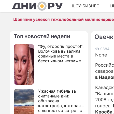
ШОУ-БИЗНЕС
L
Шаляпин увлекся тяжелобольной миллионерш
Топ новостей недели
Овечк
"Фу, оторопь просто!":
9884
Волочкова вывалила
None
срамные места в
бесстыдном неглиже
Российс
североа
в Нацио
Канадск
Ужасная гибель за
"Вашинг
считанные дни:
2008 го
объявлена
катастрофа, которая
голоса.
с легкостью сотрет с
Кросби