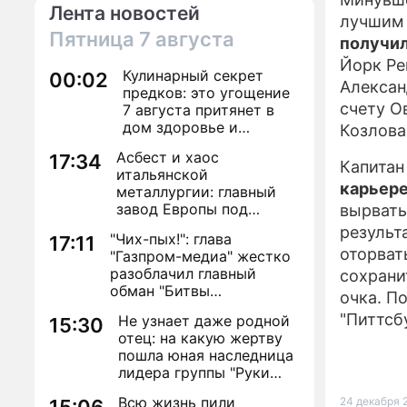
Лента новостей
лучшим 
Пятница
7 августа
получил
Йорк Ре
Кулинарный секрет
00:02
Алексан
предков: это угощение
счету О
7 августа притянет в
дом здоровье и
Козлова
исполнение желаний
Асбест и хаос
17:34
Капитан
итальянской
карьере
металлургии: главный
завод Европы под
вырвать
угрозой закрытия из-за
результ
"Чих-пых!": глава
17:11
евробюрократии
оторват
"Газпром-медиа" жестко
разоблачил главный
сохрани
обман "Битвы
очка. П
экстрасенсов"
"Питтсб
Не узнает даже родной
15:30
отец: на какую жертву
пошла юная наследница
лидера группы "Руки
Вверх!" ради денег и
Всю жизнь пили
24 декабря 