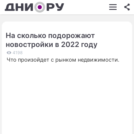
ШОУ-БИЗНЕС
АВТО
На сколько подорожают
КИНО
новостройки в 2022 году
НЕДВИЖИМОСТЬ
4198
Что произойдет с рынком недвижимости.
ЗДОРОВЬЕ
ЭКОНОМИКА
ПРОИСШЕСТВИЯ
СОННИК
СТИЛЬ ЖИЗНИ
СЕРИАЛЫ
ИГРЫ