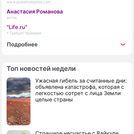
www.globallookpress.com
Анастасия Романова
автор
"Life.ru"
• Требует проверки
Подробнее
Топ новостей недели
По теме
Ужасная гибель за считанные дни:
объявлена катастрофа, которая с
В каких случаях арендатора могут
легкостью сотрет с лица Земли
лишить квартиры
целые страны
В каких случаях арендатора могут
лишить квартиры
Страшное несчастье с Вайкуле