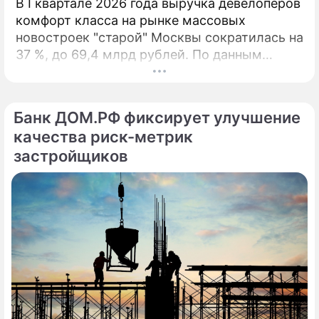
В I квартале 2026 года выручка девелоперов
комфорт класса на рынке массовых
новостроек "старой" Москвы сократилась на
37 %, до 69,4 млрд рублей. По данным
агентства "Метриум", падение связано с
минимальным за 9 лет объёмом сделок и
дефицитом предложения. За первые три
Банк ДОМ.РФ фиксирует улучшение
месяца 2026 года дольщики приобрели 3,6
качества риск-метрик
тыс.
застройщиков