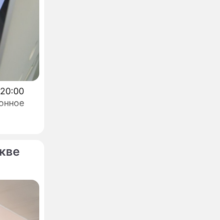
 20:00
онное
кве