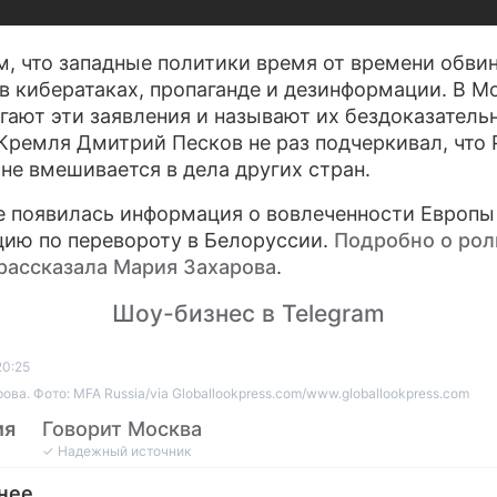
, что западные политики время от времени обви
в кибератаках, пропаганде и дезинформации. В М
гают эти заявления и называют их бездоказатель
Кремля Дмитрий Песков не раз подчеркивал, что 
 не вмешивается в дела других стран.
е появилась информация о вовлеченности Европ
цию по перевороту в Белоруссии.
Подробно о рол
рассказала Мария Захарова
.
Шоу-бизнес в Telegram
20:25
ова. Фото: MFA Russia/via Globallookpress.com/www.globallookpress.com
ия
Говорит Москва
✓ Надежный источник
нее