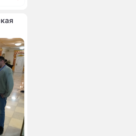
ская
нские
большую