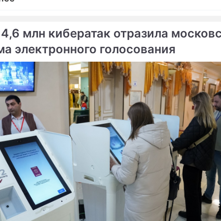
 4,6 млн кибератак отразила москов
ма электронного голосования
ме
Продолжение: Санкции
Захарова о предложении
Запада против России
Зеленского изменить Ми
назвали "жестом
соглашения: Вызывает 
отчаяния"
тревогу
Мария Владимировна
Захарова
дипломат