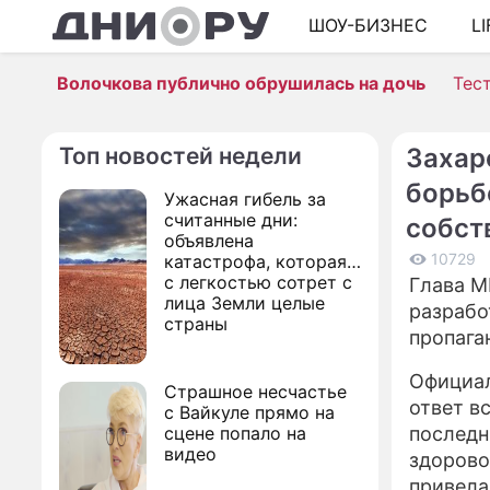
ШОУ-БИЗНЕС
L
Волочкова публично обрушилась на дочь
Тес
Топ новостей недели
Захар
борьб
Ужасная гибель за
считанные дни:
собст
объявлена
10729
катастрофа, которая
с легкостью сотрет с
Глава М
лица Земли целые
разрабо
страны
пропага
Официал
Страшное несчастье
ответ в
с Вайкуле прямо на
сцене попало на
последн
видео
здоровом
привела