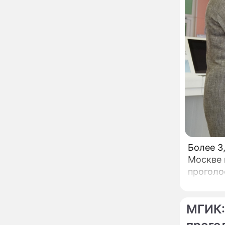
Пугачева перенесла
тяжелейшую операцию
Неожиданно всплыла
09:28
пикантная причина
развода Паулины
Андреевой и Федора
Бондарчука
Огонь с небес сожжет
00:22
урожай и дом:
страшный запрет 6
августа, о котором
молчат старики
От Преснякова до
18:13
Байсарова: сияющая
Орбакайте вывезла в
Европу всех детей от
Более 3
разных мужчин
Москве 
"Срочно выходить из
17:19
проголо
роли": перепуганная
Бородина едва не увела
чужого мужа на красной
дорожке
МГИК:
Депутат Чаплин
15:14
предложил запретить