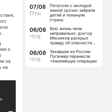
Петросян с молодой
07/08
женой срочно забрали
Птн
ствия,
детей и покинули
страну
что
ское
Всю жизнь пили
06/08
к.
неправильно: доктор
Чтв
Мясников раскрыл
правду об опасности
д
антибиотиков
ние о
Уехавшая из России
06/08
о
Пугачева перенесла
Чтв
ии на
тяжелейшую операцию
ь на