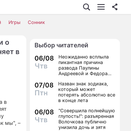
й
Игры
Сонник
и о
Выбор читателей
няет в
Неожиданно всплыла
06/08
пикантная причина
Чтв
развода Паулины
Андреевой и Федора
Бондарчука
Назван знак зодиака,
07/08
который может
Птн
потерять абсолютно все
в конце лета
а в
пят
"Совершила полнейшую
06/08
му
глупость!": разъяренная
Чтв
Волочкова публично
к мы", –
унизила дочь и зятя