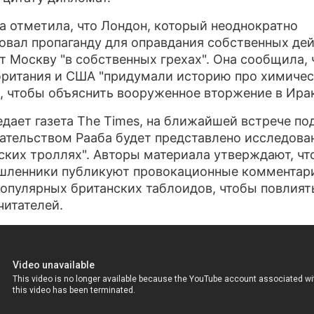
а отметила, что Лондон, который неоднократно
ПРЕСС-РЕЛИЗЫ
овал пропаганду для оправдания собственных дей
О ПРОЕКТЕ
т Москву "в собственных грехах". Она сообщила, 
ритания и США "придумали историю про химиче
, чтобы объяснить вооруженное вторжение в Ира
едает газета The Times, на ближайшей встрече по
ательством Рааба будет представлено исследова
ских троллях". Авторы материала утверждают, чт
ленники публикуют провокационные комментар
популярных британских таблоидов, чтобы повлият
читателей.