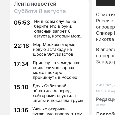
Лента новостей
Суббота
8 августа
Отметим
Россию 
Ни в коем случае не
05:53
берите это в руки:
опровер
опасный запрет 8
Спикер 
августа, который может
никогда
навсегда зашить
Мэр Москвы открыл
22:18
женское счастье
новую эстакаду на
В апрел
шоссе Энтузиастов
в опера
Запада 
Привезут в чемоданах:
17:34
неизлечимая зараза
может вскоре
проникнуть в Россию
2 мая 2021, 
Дочь Сябитовой
15:10
обнажилась перед
Мария Захар
хейтерами: спустила
Редакц
штаны и показала трусы
автор
Ученые открыли
13:16
пугающую правду о том,
Подроб