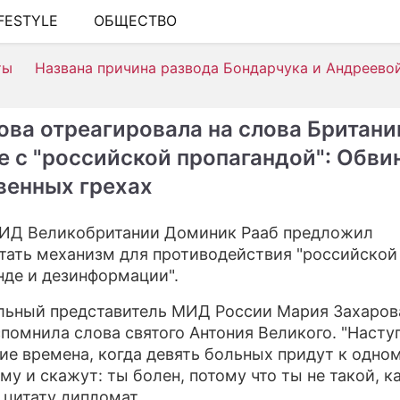
IFESTYLE
ОБЩЕСТВО
ШОУ-БИЗНЕС
ты
Названа причина развода Бондарчука и Андреево
АВТО
КИНО
ова отреагировала на слова Британи
НЕДВИЖИМОСТЬ
е с "российской пропагандой": Обви
венных грехах
ЗДОРОВЬЕ
ЭКОНОМИКА
ИД Великобритании Доминик Рааб предложил
тать механизм для противодействия "российской
ПРОИСШЕСТВИЯ
нде и дезинформации".
СОННИК
ьный представитель МИД России Мария Захаров
СТИЛЬ ЖИЗНИ
спомнила слова святого Антония Великого. "Насту
ие времена, когда девять больных придут к одно
СЕРИАЛЫ
у и скажут: ты болен, потому что ты не такой, ка
 цитату дипломат.
ИГРЫ