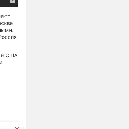
няют
оскве
ными.
Россия
ы и США
и