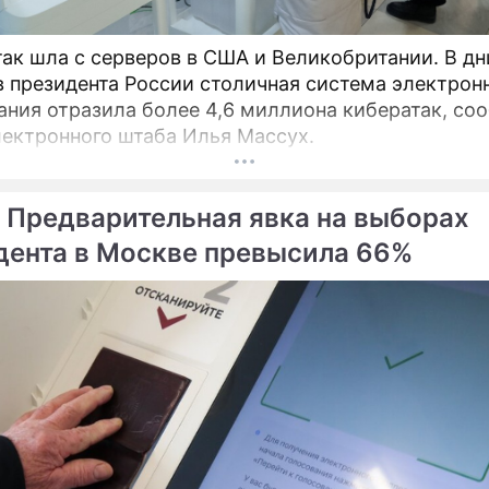
так шла с серверов в США и Великобритании. В дн
 президента России столичная система электрон
ания отразила более 4,6 миллиона кибератак, со
лектронного штаба Илья Массух.
 Предварительная явка на выборах
дента в Москве превысила 66%