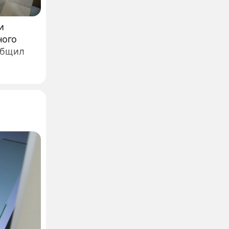
и
ного
общил