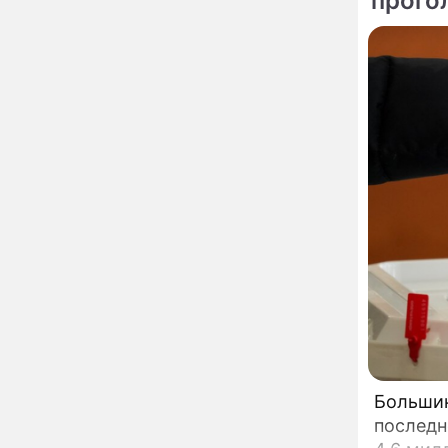
прого
мойку машин и
торговлю во дворах
Внезапно отменивший
15:08
концерты Григорий Лепс
сделал важное
заявление
"Четырех мужей
13:36
похоронила": Шаляпин
увлекся тяжелобольной
сказочно богатой дамой
Павильоны здоровья с
12:46
бесплатной экспресс-
диагностикой
открываются в центре
Москвы
Ученые нашли способ
11:49
заблокировать самые
страшные воспоминания
Горы золота или
09:26
Большинст
сокрушительный удар:
последн
каким знакам зодиака