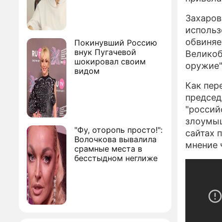
Захаров
использ
обвиняе
Покинувший Россию
внук Пугачевой
Великоб
шокировал своим
оружие"
видом
Как пер
председ
"россий
злоумыш
"Фу, оторопь просто!":
сайтах 
Волочкова вывалила
мнение 
срамные места в
бесстыдном неглиже