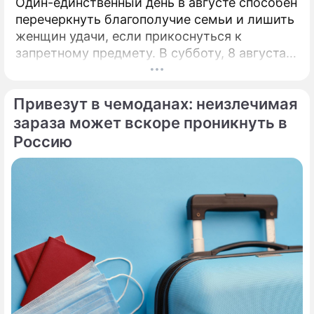
Один-единственный день в августе способен
перечеркнуть благополучие семьи и лишить
женщин удачи, если прикоснуться к
запретному предмету. В субботу, 8 августа,
православная церковь молитвенно чтит
память святых священномучеников
Привезут в чемоданах: неизлечимая
Ермолая, Ермиппа и Ермократа, иереев
Никомидийских.
зараза может вскоре проникнуть в
Россию