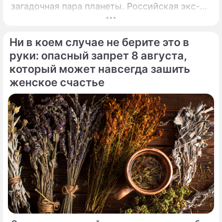
загадочная пара планеты. Российская экс-
теннисистка Анна Курникова и испанский
поп-идол Энрике Иглесиас уже больше
Ни в коем случае не берите это в
двадцати лет удерживают статус одной из
самых закрытых и непубличных пар
руки: опасный запрет 8 августа,
мирового шоу-бизнеса.
который может навсегда зашить
женское счастье