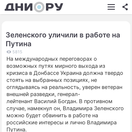
ШОУ-БИЗНЕС
АВТО
Зеленского уличили в работе на
КИНО
Путина
НЕДВИЖИМОСТЬ
5815
На международных переговорах о
ЗДОРОВЬЕ
возможных путях мирного выхода из
ЭКОНОМИКА
кризиса в Донбассе Украина должна твердо
стоять на выбранных позициях, не
ПРОИСШЕСТВИЯ
оглядываясь на реальность, уверен ветеран
внешней разведки, генерал-
СОННИК
лейтенант Василий Богдан. В противном
СТИЛЬ ЖИЗНИ
случае, намекнул он, Владимира Зеленского
можно будет обвинить в работе на
СЕРИАЛЫ
российские интересы и лично Владимира
Путина.
ИГРЫ