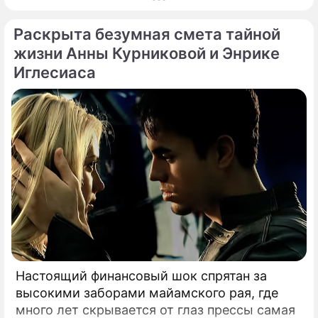
славилась аппетитными восточными
Раскрыта безумная смета тайной
формами, однако ее свежие снимки
спровоцировали настоящую бурю в Сети.
жизни Анны Курниковой и Энрике
Иглесиаса
Настоящий финансовый шок спрятан за
высокими заборами майамского рая, где
много лет скрывается от глаз прессы самая