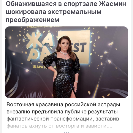
Обнажившаяся в спортзале Жасмин
шокировала экстремальным
преображением
Восточная красавица российской эстрады
внезапно предъявила публике результаты
фантастической трансформации, заставив
фанатов ахнуть от восторга и зависти.
Знаменитая певица Жасмин всегда