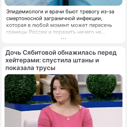
Эпидемиологи и врачи бьют тревогу из-за
смертоносной заграничной инфекции,
которая в любой момент может пересечь
границы России и поразить ничего не
подозревающих граждан. Россию
предупредили о реальной и крайне опасной
Дочь Сябитовой обнажилась перед
угрозе: в страну могут завезти неизлечимый
и смертоносный вирус Бурбон.
хейтерами: спустила штаны и
показала трусы