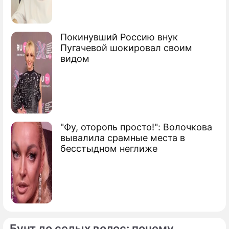
Владимир Александрович
Зеленский
Президент Украины, актер
Покинувший Россию внук
Пугачевой шокировал своим
видом
"Фу, оторопь просто!": Волочкова
вывалила срамные места в
бесстыдном неглиже
Бунт до седых волос: почему