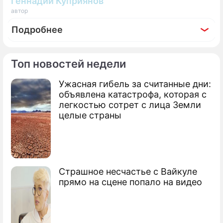
Геннадий Куприянов
автор
Подробнее
Топ новостей недели
Ужасная гибель за считанные дни:
По теме
объявлена катастрофа, которая с
легкостью сотрет с лица Земли
Продолжение: "Зачем суетиться и
целые страны
бегать": Путин жестко ответил о
встрече с Зеленским
Зеленский загнал Украину на край
пропасти
Страшное несчастье с Вайкуле
прямо на сцене попало на видео
Сюжеты
Новости Украины