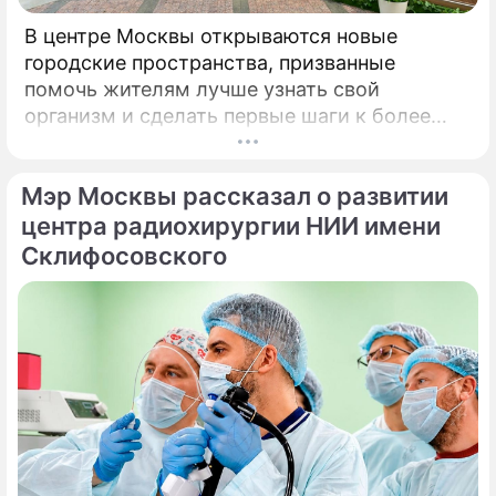
В центре Москвы открываются новые
городские пространства, призванные
помочь жителям лучше узнать свой
организм и сделать первые шаги к более
осознанному отношению к здоровью. Речь
идет о павильонах здоровья, которые
Мэр Москвы рассказал о развитии
начинают работу на столичных бульварах в
рамках масштабного городского проекта
центра радиохирургии НИИ имени
«Лето в Москве».
Склифосовского