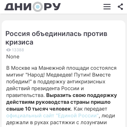
ШОУ-БИЗНЕС
АВТО
Россия объединилась против
КИНО
кризиса
НЕДВИЖИМОСТЬ
13388
None
ЗДОРОВЬЕ
В Москве на Манежной площади состоялся
ЭКОНОМИКА
митинг "Народ! Медведев! Путин! Вместе
ПРОИСШЕСТВИЯ
победим!" в поддержку антикризисных
действий президента России и
СОННИК
правительства.
Выразить свою поддержку
действиям руководства страны пришло
СТИЛЬ ЖИЗНИ
свыше 10 тысяч человек
. Как передает
СЕРИАЛЫ
официальный сайт "Единой России"
, люди
держали в руках растяжки с лозунгами
ИГРЫ