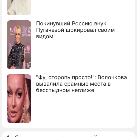
Партии помогут Кремлю выбрать
губернаторов
Сюжеты
Покинувший Россию внук
Пугачевой шокировал своим
Партийная жизнь
видом
"Фу, оторопь просто!": Волочкова
вывалила срамные места в
бесстыдном неглиже