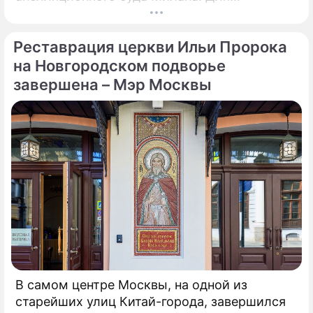
возобновления производства необходимо
убрать все асбестовые элементы
Реставрация церкви Ильи Пророка
конструкций и оборудования из цеха,
сообщает портал Eurometal.
на Новгородском подворье
Металлургический завод компании Acciaierie
завершена – Мэр Москвы
d'Italia (ADI), ранее известной как Ilva
(Ильва), является крупнейшим на
территории Европы.
В самом центре Москвы, на одной из
старейших улиц Китай-города, завершился