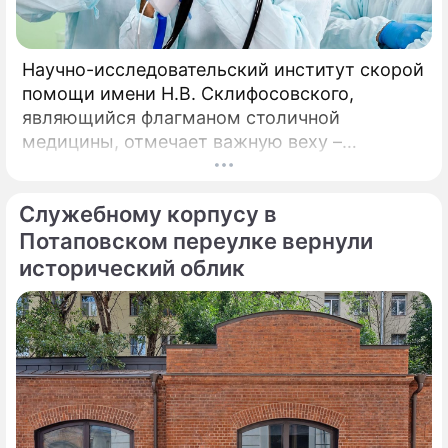
Научно-исследовательский институт скорой
помощи имени Н.В. Склифосовского,
являющийся флагманом столичной
медицины, отмечает важную веху –
десятилетие работы Центра радиохирургии.
За этот период медицинское подразделение
Служебному корпусу в
не только стало уникальной точкой на карте
московского здравоохранения, но и
Потаповском переулке вернули
превратилось в надежду для тысяч
исторический облик
пациентов со всей страны.