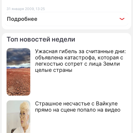
31 января 2009, 13:25
Подробнее
Топ новостей недели
Ужасная гибель за считанные дни:
По теме
объявлена катастрофа, которая с
легкостью сотрет с лица Земли
Продолжение: Жириновский
целые страны
борется с морозами
Страшное несчастье с Вайкуле
Сурков: Кризис – это не конец пути
прямо на сцене попало на видео
Офисные работники объединяются