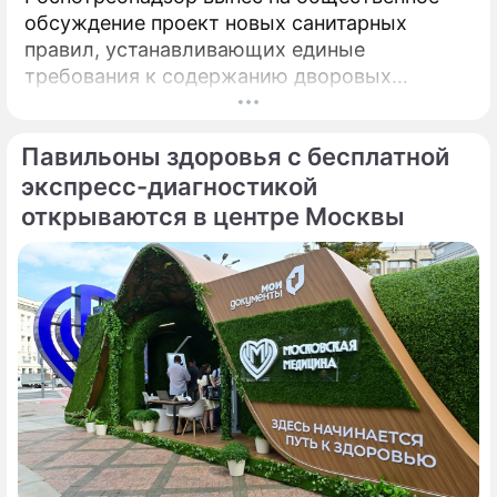
обсуждение проект новых санитарных
правил, устанавливающих единые
требования к содержанию дворовых
территорий. Документ вводит на
федеральном уровне нормы, которые ранее
Павильоны здоровья с бесплатной
либо отсутствовали, либо трактовались по-
разному, пояснил депутат Госдумы,
экспресс-диагностикой
председатель Союза дачников
открываются в центре Москвы
Подмосковья» Никита Чаплин.