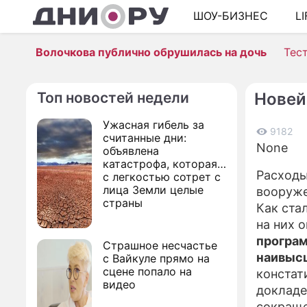
ШОУ-БИЗНЕС
L
Волочкова публично обрушилась на дочь
Тес
Топ новостей недели
Новей
Ужасная гибель за
9182
считанные дни:
None
объявлена
катастрофа, которая
Расходы
с легкостью сотрет с
лица Земли целые
вооруже
страны
Как ста
на них 
програм
Страшное несчастье
наивысш
с Вайкуле прямо на
сцене попало на
констат
видео
докладе
сокраще