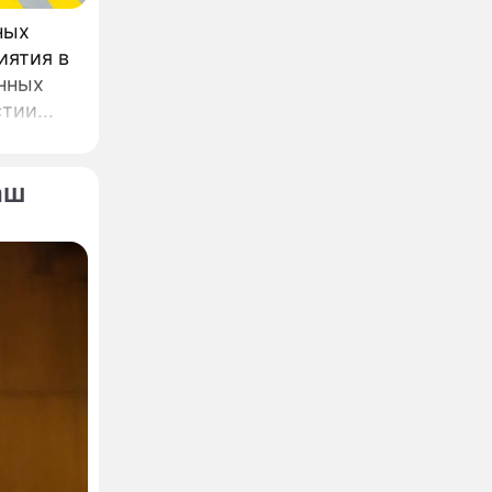
ных
иятия в
нных
стии
ва.
аш