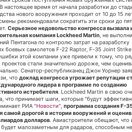
 В настоящее время от начала разработки до стад
ПРЕСС
дства нового вооружения проходит от 10 до 15 лет
смены рекомендовали сократить эти сроки до пя
О ПРО
ет.
Серьезное недовольство конгресса вызвала 
оительная компания Lockheed Martin
, не выполн
ний Пентагона по контролю затрат на разработку
 боевых самолетов F-22 Raptor, F-35 Joint Strike 
 Ошибки этой компании уже привели к тому, что ря
 проектов стали значительно дороже, чем оценив
чально. Сенатор-республиканец Джон Уорнер зая
язи, что
доклад конгресса угрожает репутации с
дународного лидера в программе по созданию
тивного истребителя
. Lockheed Martin в свою о
а, что принимает шаги, которые "будут эффективн
оминает РИА
"Новости"
,
программа создания F-3
я самой дорогой в истории вооружений и оценив
лиардов долларов
. Авиастроители обещают, что 
 будет малозаметным для радаров, способным н