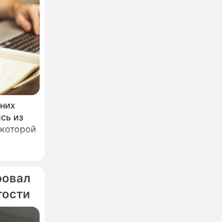
шних
сь из
 которой
ровал
тости