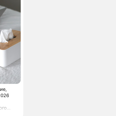
ие,
2026
ого
т, что