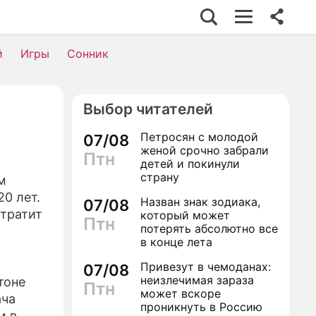
ИЗНЕС
й
Игры
Сонник
Выбор читателей
ИЖИМОСТЬ
Петросян с молодой
07/08
ВЬЕ
женой срочно забрали
Птн
детей и покинули
ОМИКА
страну
м
0 лет.
Назван знак зодиака,
СШЕСТВИЯ
07/08
отратит
который может
Птн
потерять абсолютно все
ИК
в конце лета
 ЖИЗНИ
Привезут в чемоданах:
07/08
неизлечимая зараза
тоне
Птн
АЛЫ
может вскоре
ача
проникнуть в Россию
м в