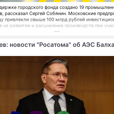
держке городского фонда создано 19 промышлен
в, рассказал Сергей Собянин. Московские предпр
ду привлекли свыше 100 млрд рублей инвестицио
в на развитие и расширение производств при уча
оддержки промышленности и предпринимательст
ев: новости "Росатома" об АЭС Балх