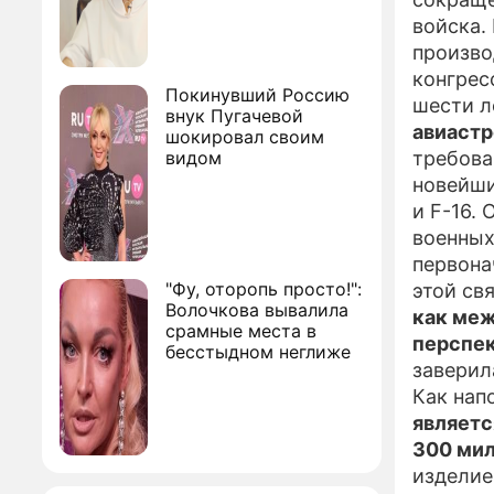
войска.
произво
конгрес
Покинувший Россию
шести л
внук Пугачевой
авиастр
шокировал своим
видом
требова
новейших
и F-16.
военных
первона
"Фу, оторопь просто!":
этой св
Волочкова вывалила
как меж
срамные места в
перспек
бесстыдном неглиже
заверил
Как нап
являетс
300 мил
изделие