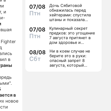
Дочь Сябитовой
ии
07/08
-РЕЛИЗЫ
обнажилась перед
, и
Птн
хейтерами: спустила
ти-
ЕКТЕ
штаны и показала
и
трусы
Кулинарный секрет
07/08
ившая
предков: это угощение
Птн
7 августа притянет в
Fighter
дом здоровье и
исполнение желаний
д
Ни в коем случае не
08/08
ались
берите это в руки:
Сбт
вил в
опасный запрет 8
траны
августа, который
может навсегда зашить
женское счастье
чередь
ыми".
5
ается в
их новое
ести