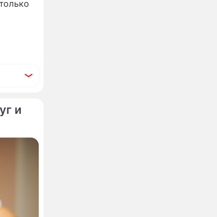
только
уг и