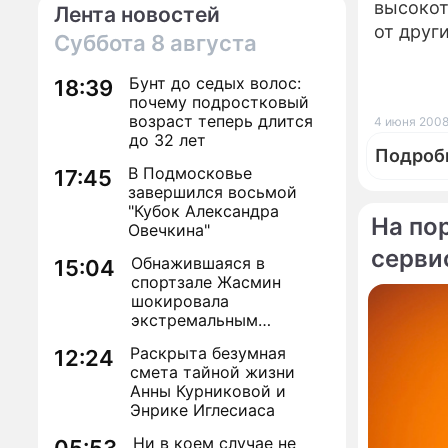
высокот
Лента новостей
от друг
Суббота
8 августа
Бунт до седых волос:
18:39
почему подростковый
возраст теперь длится
4 июня 2008
до 32 лет
Подроб
В Подмосковье
17:45
завершился восьмой
"Кубок Александра
На по
Овечкина"
серви
Обнажившаяся в
15:04
По те
спортзале Жасмин
шокировала
Пентаг
экстремальным
россий
преображением
Раскрыта безумная
12:24
смета тайной жизни
США на
Анны Курниковой и
против
Энрике Иглесиаса
Ни в коем случае не