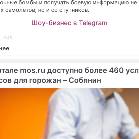
очные бомбы и получать боевую информацию не 
их самолетов, но и со спутников.
Шоу-бизнес в Telegram
, 12:45
нее
ртале mos.ru доступно более 460 усл
сов для горожан – Собянин
ме
он боится нового
Бушу не дали денег на
ского оружия
евроракеты
мерены вести войну
 всего мира