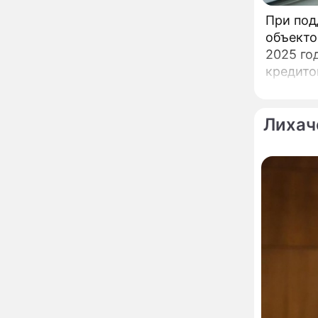
неправильно: доктор
Мясников раскрыл
При под
правду об опасности
объекто
антибиотиков
Ученые онемели от
13:57
2025 го
увиденного на Солнце:
кредито
важнейший ключ к
Фонда п
разгадке главных тайн
Реставрация церкви
13:27
Лихач
Ильи Пророка на
Новгородском подворье
завершена – Мэр
Москвы
"Совершила полнейшую
12:08
глупость!": разъяренная
Волочкова публично
унизила дочь и зятя
Уехавшая из России
10:55
Пугачева перенесла
тяжелейшую операцию
Неожиданно всплыла
09:28
пикантная причина