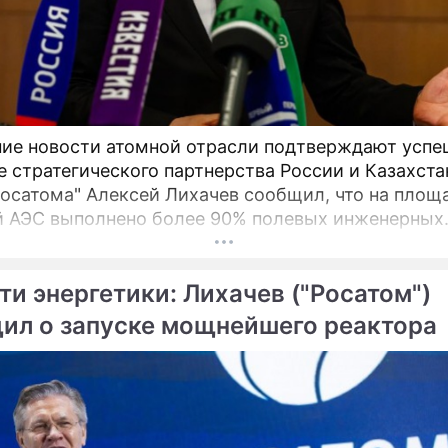
ие новости атомной отрасли подтверждают успе
е стратегического партнерства России и Казахста
Росатома" Алексей Лихачев сообщил, что на площ
 АЭС выполнено более 90% полевых инженерных
ий, что является важным этапом реализации
ного проекта. В мае 2026 года в Москве состоял
ти энергетики: Лихачев ("Росатом")
ные переговоры руководства российской
ственной корпорации и ответственного ведомств
ил о запуске мощнейшего реактора
ики Казахстан.