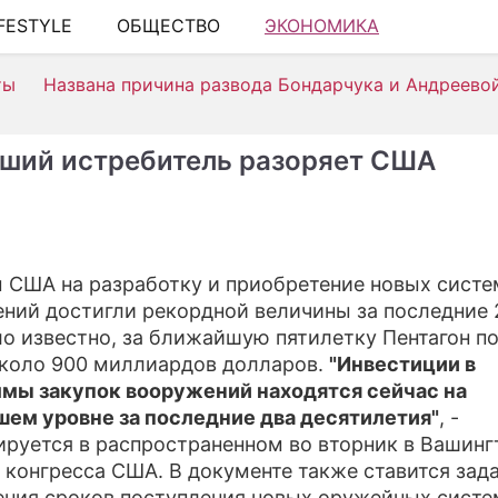
IFESTYLE
ОБЩЕСТВО
ЭКОНОМИКА
ШОУ-Б
ты
Названа причина развода Бондарчука и Андреево
АВТО
КИНО
ший истребитель разоряет США
НЕДВ
ЗДОРО
ЭКОН
 США на разработку и приобретение новых систе
ний достигли рекордной величины за последние 2
ПРОИ
ло известно, за ближайшую пятилетку Пентагон п
СОНН
около 900 миллиардов долларов.
"Инвестиции в
мы закупок вооружений находятся сейчас на
СТИЛЬ
ем уровне за последние два десятилетия"
, -
ируется в распространенном во вторник в Вашинг
СЕРИ
 конгресса США. В документе также ставится зад
ИГРЫ
ния сроков поступления новых оружейных систе