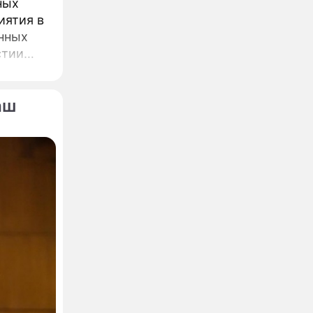
ных
иятия в
нных
стии
ва.
аш