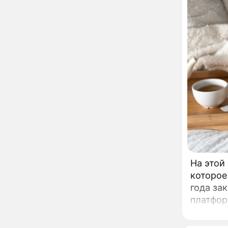
развода Паулины
Андреевой и Федора
Бондарчука
Огонь с небес сожжет
00:22
урожай и дом:
страшный запрет 6
августа, о котором
молчат старики
От Преснякова до
18:13
Байсарова: сияющая
Орбакайте вывезла в
Европу всех детей от
разных мужчин
"Срочно выходить из
17:19
роли": перепуганная
Бородина едва не увела
чужого мужа на красной
На этой
дорожке
Депутат Чаплин
15:14
которое
предложил запретить
года за
мойку машин и
платфор
торговлю во дворах
центра 
Внезапно отменивший
15:08
на само
концерты Григорий Лепс