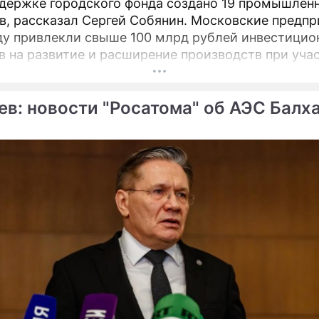
держке городского фонда создано 19 промышлен
в, рассказал Сергей Собянин. Московские предпр
ду привлекли свыше 100 млрд рублей инвестицио
в на развитие и расширение производств при уча
оддержки промышленности и предпринимательст
ев: новости "Росатома" об АЭС Балх