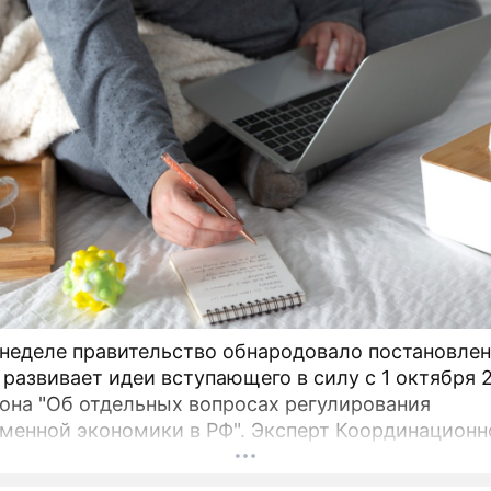
 неделе правительство обнародовало постановлен
 развивает идеи вступающего в силу с 1 октября 
кона "Об отдельных вопросах регулирования
менной экономики в РФ". Эксперт Координационн
при правительстве Арсений Беленький рассказывае
м деле значат для индустрии новые ограничения 