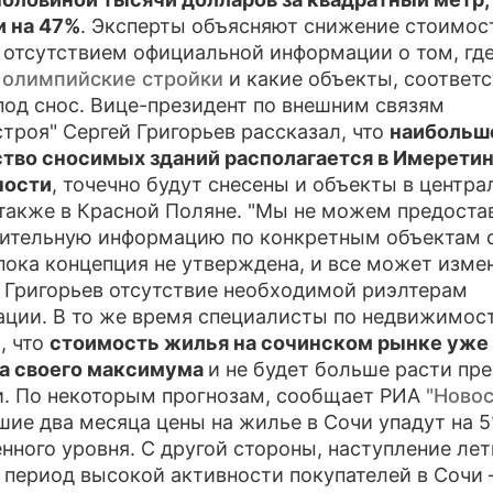
 на 47%
. Эксперты объясняют снижение стоимос
ПРЕСС
 отсутствием официальной информации о том, где
ь
олимпийские стройки
и какие объекты, соответс
О ПРО
под снос. Вице-президент по внешним связям
троя" Сергей Григорьев рассказал, что
наибольш
тво сносимых зданий располагается в Имерети
ности
, точечно будут снесены и объекты в центр
 также в Красной Поляне. "Мы не можем предоста
ительную информацию по конкретным объектам с
 пока концепция не утверждена, и все может измен
 Григорьев отсутствие необходимой риэлтерам
ции. В то же время специалисты по недвижимос
, что
стоимость жилья на сочинском рынке уже
а своего максимума
и не будет больше расти п
. По некоторым прогнозам, сообщает РИА
"Новос
ие два месяца цены на жилье в Сочи упадут на 5
нного уровня. С другой стороны, наступление лет
- период высокой активности покупателей в Сочи