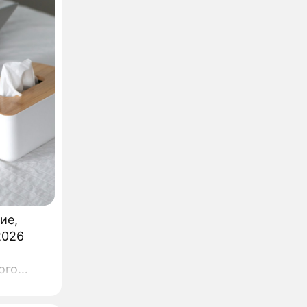
ие,
2026
ого
т, что
на