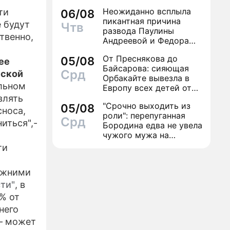
Неожиданно всплыла
ти
06/08
-РЕЛИЗЫ
пикантная причина
 будут
Чтв
развода Паулины
твенно,
ЕКТЕ
Андреевой и Федора
Бондарчука
От Преснякова до
05/08
ее
Байсарова: сияющая
Срд
нской
Орбакайте вывезла в
альном
Европу всех детей от
разных мужчин
влять
"Срочно выходить из
05/08
носа,
роли": перепуганная
Срд
иться",-
Бородина едва не увела
чужого мужа на
красной дорожке
ти
режними
ти"
, в
% от
него
 – может