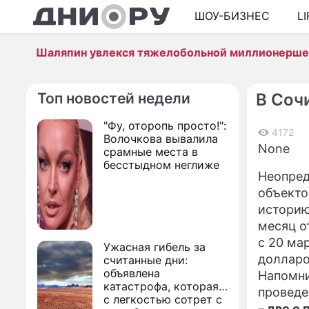
ШОУ-БИЗНЕС
L
Шаляпин увлекся тяжелобольной миллионерш
Топ новостей недели
В Соч
"Фу, оторопь просто!":
4172
Волочкова вывалила
None
срамные места в
бесстыдном неглиже
Неопред
объекто
историю
месяц о
с 20 мар
Ужасная гибель за
долларо
считанные дни:
объявлена
Напомни
катастрофа, которая
проведе
с легкостью сотрет с
– две с