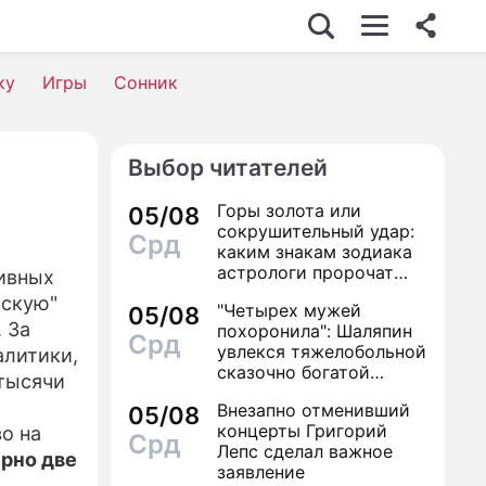
ИЗНЕС
ку
Игры
Сонник
Выбор читателей
ИЖИМОСТЬ
Горы золота или
05/08
ВЬЕ
сокрушительный удар:
Срд
каким знакам зодиака
ОМИКА
астрологи пророчат
ивных
счастье, а кому нищету
йскую"
"Четырех мужей
СШЕСТВИЯ
05/08
 За
похоронила": Шаляпин
Срд
увлекся тяжелобольной
ИК
алитики,
сказочно богатой
 тысячи
дамой
 ЖИЗНИ
Внезапно отменивший
05/08
концерты Григорий
во на
Срд
АЛЫ
Лепс сделал важное
рно две
заявление