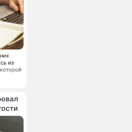
шних
сь из
 которой
ровал
тости