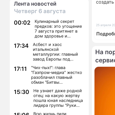
создать
Лента новостей
Четверг
6 августа
Кулинарный секрет
00:02
25 апреля 20
предков: это угощение
7 августа притянет в
Подроб
дом здоровье и
исполнение желаний
Асбест и хаос
17:34
итальянской
На по
металлургии: главный
завод Европы под
серви
По те
угрозой закрытия из-за
"Чих-пых!": глава
17:11
евробюрократии
"Газпром-медиа" жестко
разоблачил главный
обман "Битвы
экстрасенсов"
Не узнает даже родной
15:30
отец: на какую жертву
пошла юная наследница
лидера группы "Руки
Вверх!" ради денег и
Всю жизнь пили