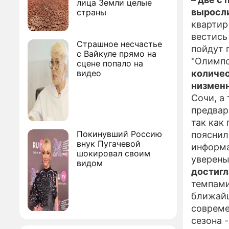
лица Земли целые
выросли
страны
квартир
вестис
Страшное несчастье
пойдут 
с Вайкуле прямо на
"Олимпс
сцене попало на
видео
количес
низмен
Сочи, а
предвар
так как
Покинувший Россию
пояснил
внук Пугачевой
информа
шокировал своим
уверены
видом
достигл
темпами
ближайш
совреме
сезона 