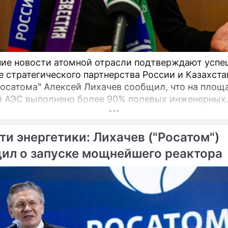
ие новости атомной отрасли подтверждают успе
е стратегического партнерства России и Казахста
Росатома" Алексей Лихачев сообщил, что на площ
 АЭС выполнено более 90% полевых инженерных
ий, что является важным этапом реализации
ного проекта. В мае 2026 года в Москве состоял
ти энергетики: Лихачев ("Росатом")
ные переговоры руководства российской
ственной корпорации и ответственного ведомств
ил о запуске мощнейшего реактора
ики Казахстан.