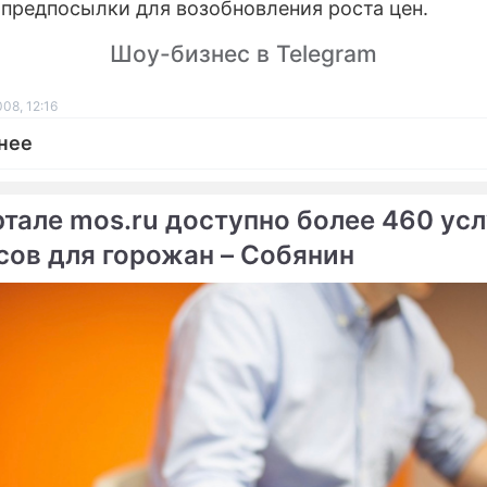
 предпосылки для возобновления роста цен.
Шоу-бизнес в Telegram
08, 12:16
нее
ртале mos.ru доступно более 460 усл
сов для горожан – Собянин
ме
Продолжение: В Сочи
досрочно выбирают
главу города