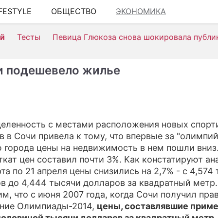
IFESTYLE
ОБЩЕСТВО
ЭКОНОМИКА
ШОУ-Б
ей
Тесты
Певица Глюкоза снова шокировала публи
АВТО
КИНО
и подешевело жилье
НЕДВ
ЗДОРО
ЭКОН
еленность с местами расположения новых спорт
в в Сочи привела к тому, что впервые за "олимпи
ПРОИ
 города цены на недвижимость в нем пошли вниз.
СОНН
ткат цен составил почти 3%. Как констатируют ан
та по 21 апреля цены снизились на 2,7% - с 4,574
СТИЛЬ
в до 4,444 тысячи долларов за квадратный метр.
м, что с июня 2007 года, когда Сочи получил пра
СЕРИ
ние Олимпиады-2014,
цены, составлявшие приме
ИГРЫ
 половиной тысячи долларов за квадратный метр,