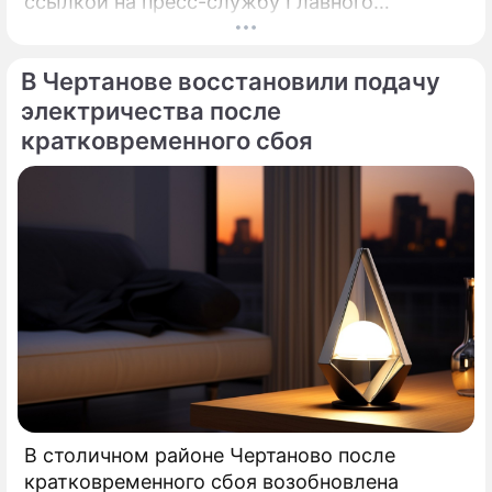
ссылкой на пресс-службу Главного
управления МЧС России по столице,
возгорание в квартире было ликвидировано.
В Чертанове восстановили подачу
электричества после
кратковременного сбоя
В столичном районе Чертаново после
кратковременного сбоя возобновлена