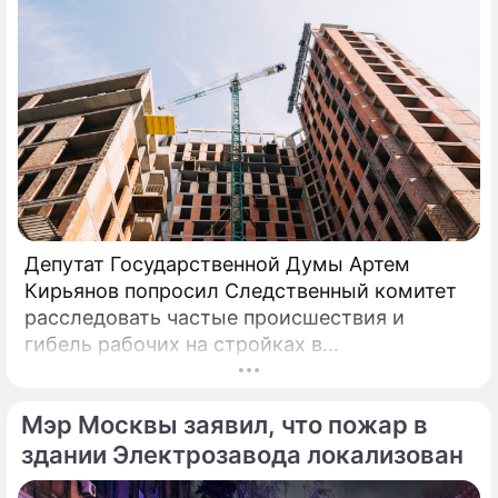
Депутат Государственной Думы Артем
Кирьянов попросил Следственный комитет
расследовать частые происшествия и
гибель рабочих на стройках в
Калининградской области.
Соответствующее обращение (копия есть в
Мэр Москвы заявил, что пожар в
распоряжении редакции) депутат направил
6 февраля 2025 года председателю СК РФ
здании Электрозавода локализован
Александру Бастрыкину. В письме Кирьянов