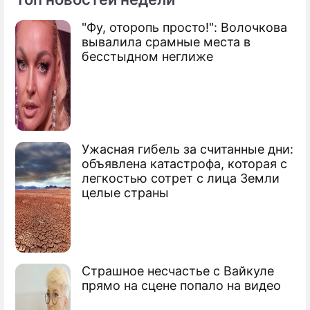
"Фу, оторопь просто!": Волочкова
По теме
вывалила срамные места в
бесстыдном неглиже
Продолжение: В России
замедлят рост тарифов
Ужасная гибель за считанные дни:
Путин ответил на острые вопросы
объявлена катастрофа, которая с
легкостью сотрет с лица Земли
Путин: Краха банковской системы не
целые страны
будет
Весной в России подорожают кредиты
Страшное несчастье с Вайкуле
Сюжеты
прямо на сцене попало на видео
Экономический кризис