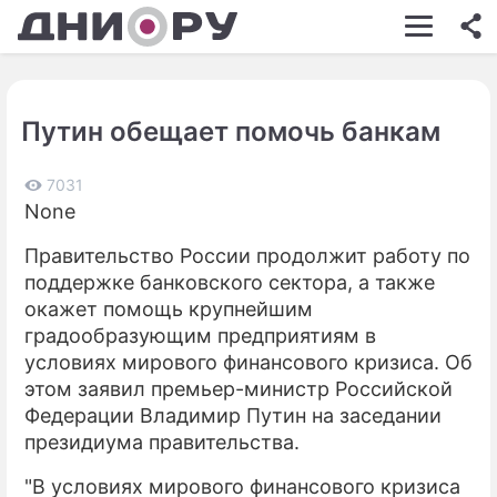
ШОУ-БИЗНЕС
АВТО
Путин обещает помочь банкам
КИНО
НЕДВИЖИМОСТЬ
7031
None
ЗДОРОВЬЕ
Правительство России продолжит работу по
ЭКОНОМИКА
поддержке банковского сектора, а также
окажет помощь крупнейшим
ПРОИСШЕСТВИЯ
градообразующим предприятиям в
условиях мирового финансового кризиса. Об
СОННИК
этом заявил премьер-министр Российской
СТИЛЬ ЖИЗНИ
Федерации Владимир Путин на заседании
президиума правительства.
СЕРИАЛЫ
"В условиях мирового финансового кризиса
ИГРЫ