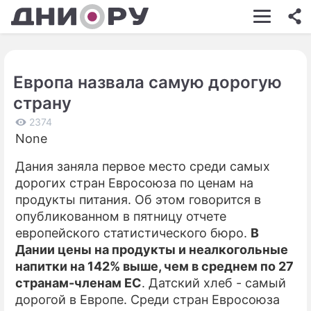
ШОУ-БИЗНЕС
АВТО
Европа назвала самую дорогую
КИНО
страну
НЕДВИЖИМОСТЬ
2374
None
ЗДОРОВЬЕ
Дания заняла первое место среди самых
ЭКОНОМИКА
дорогих стран Евросоюза по ценам на
ПРОИСШЕСТВИЯ
продукты питания. Об этом говорится в
опубликованном в пятницу отчете
СОННИК
европейского статистического бюро.
В
Дании цены на продукты и неалкогольные
СТИЛЬ ЖИЗНИ
напитки на 142% выше, чем в среднем по 27
СЕРИАЛЫ
странам-членам ЕС
. Датский хлеб - самый
дорогой в Европе. Среди стран Евросоюза
ИГРЫ