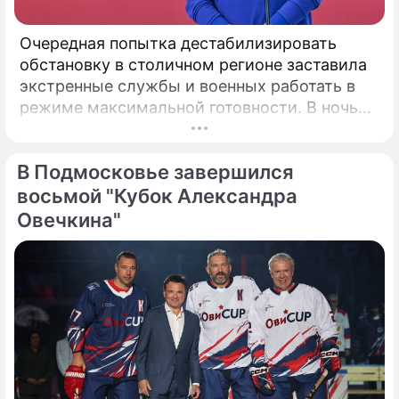
Очередная попытка дестабилизировать
обстановку в столичном регионе заставила
экстренные службы и военных работать в
режиме максимальной готовности. В ночь
на сегодня силы противовоздушной
обороны Министерства обороны
В Подмосковье завершился
Российской Федерации предотвратили
масштабную угрозу безопасности
восьмой "Кубок Александра
столичного региона.
Овечкина"