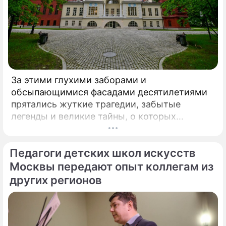
За этими глухими заборами и
обсыпающимися фасадами десятилетиями
прятались жуткие трагедии, забытые
легенды и великие тайны, о которых
миллионы прохожих даже не догадывались.
Французский писатель В.
Педагоги детских школ искусств
Москвы передают опыт коллегам из
других регионов