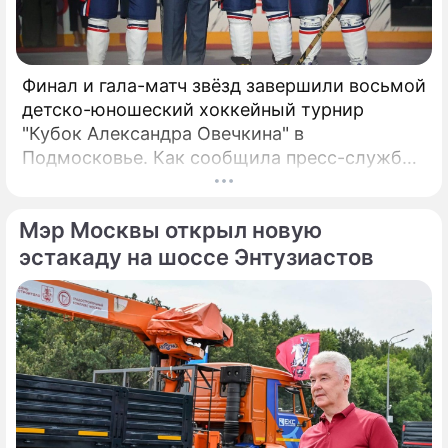
Финал и гала-матч звёзд завершили восьмой
детско-юношеский хоккейный турнир
"Кубок Александра Овечкина" в
Подмосковье. Как сообщила пресс-служба
регионального правительства, губернатор
Андрей Воробьёв вместе с Овечкиным
Мэр Москвы открыл новую
сделал символическое сбрасывание шайбы
на «Арене Мытищи».
эстакаду на шоссе Энтузиастов