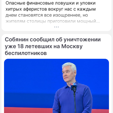
Опасные финансовые ловушки и уловки
хитрых аферистов вокруг нас с каждым
днем становятся все изощреннее, но
жителям столицы приготовили мощный
симметричный ответ. С 14 по 25 августа
главный парковый комплекс столицы
Собянин сообщил об уничтожении
"Зарядье" превратится в ключевую точку
притяжения для всех, кто хочет грамотно
уже 18 летевших на Москву
распоряжаться своими деньгами.
беспилотников