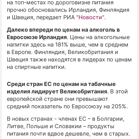
на топ-местах по дороговизне питания
прочно обосновались Ирландия, Финляндия
ПРЕСС-РЕЛИЗЫ
и Швеция, передает РИА
"Новости"
.
О ПРОЕКТЕ
Далеко впереди по ценам на алкоголь в
Евросоюзе Ирландия
. Цены на алкогольные
напитки здесь на 181% выше, чем в среднем
в Европе. Финляндия, Великобритания и
Швеция также находятся в лидерах по ценам
на спиртные напитки.
Среди стран ЕС по ценам на табачные
изделия лидирует Великобритания
. В этой
европейской стране они превышают
средний показатель по Евросоюзу на 205%.
В новых странах - членах ЕС – в Болгарии,
Литве, Польше и Словакии – продукты
питания почти вдвое дешевле, чем в старых.