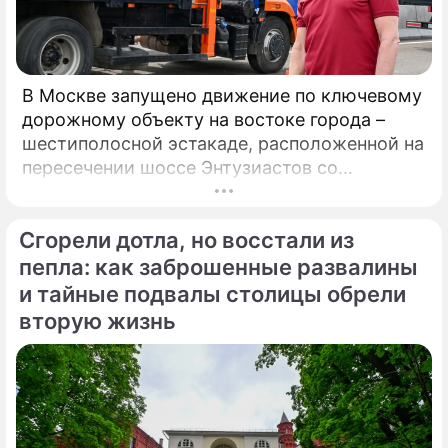
В Москве запущено движение по ключевому
дорожному объекту на востоке города –
шестиполосной эстакаде, расположенной на
пересечении шоссе Энтузиастов со
Свободным проспектом и Большим
Купавенским проездом. В церемонии
Сгорели дотла, но восстали из
открытия принял участие мэр Москвы
Сергей Собянин, который подчеркнул
пепла: как заброшенные развалины
стратегическую важность новой развязки
и тайные подвалы столицы обрели
для разгрузки одного из самых проблемных
вторую жизнь
участков магистрали.