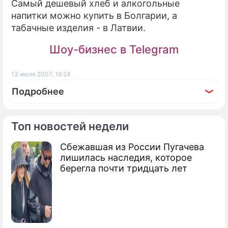
Самый дешевый хлеб и алкогольные
напитки можно купить в Болгарии, а
табачные изделия - в Латвии.
Шоу-бизнес в Telegram
13 июля 2007, 16:24
Подробнее
Топ новостей недели
Сбежавшая из России Пугачева
По теме
лишилась наследия, которое
берегла почти тридцать лет
Россияне скупают "гламурный Лондон"
Названы самые дорогие города мира
Самые дорогие квартиры Москвы