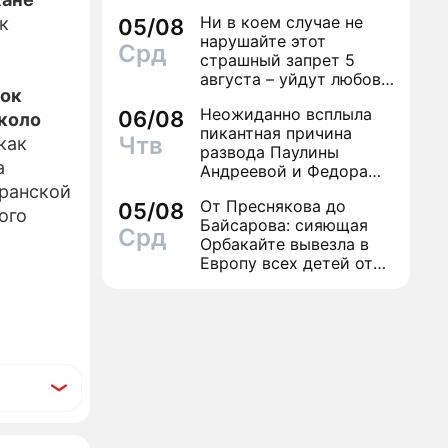
Ни в коем случае не
ак
05/08
-РЕЛИЗЫ
нарушайте этот
Срд
страшный запрет 5
ЕКТЕ
августа – уйдут любовь
ток
и деньги
Неожиданно всплыла
06/08
около
пикантная причина
Чтв
как
развода Паулины
а
Андреевой и Федора
Бондарчука
иранской
От Преснякова до
05/08
ого
Байсарова: сияющая
Срд
Орбакайте вывезла в
Европу всех детей от
разных мужчин