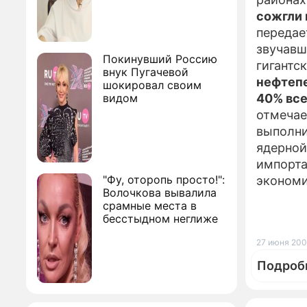
сожгли 
переда
звучавш
Покинувший Россию
гигантс
внук Пугачевой
нефтепе
шокировал своим
видом
40% все
отмеча
выполни
ядерной
импорта
"Фу, оторопь просто!":
экономи
Волочкова вывалила
срамные места в
бесстыдном неглиже
27 июня 200
Подроб