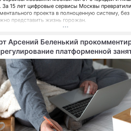
. За 15 лет цифровые сервисы Москвы превратили
ментального проекта в полноценную систему, без
жно представить жизнь горожан.
рт Арсений Беленький прокомменти
 регулирование платформенной заня