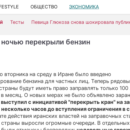
IFESTYLE
ОБЩЕСТВО
ЭКОНОМИКА
ШОУ-Б
ей
Тесты
Певица Глюкоза снова шокировала публи
АВТО
КИНО
 ночью перекрыли бензин
НЕДВ
ЗДОРО
ЭКОН
со вторника на среду в Иране было введено
рование бензина для частных лиц. Теперь рядов
ПРОИ
страны будут иметь право заправлять только 100
СОНН
 в месяц. О новых мерах не было объявлено заран
 выступил с инициативой "перекрыть кран" на з
СТИЛЬ
а несколько часов до вступления ограничения в 
ате действия иранских властей на заправочных ст
СЕРИ
 страны выросли огромные очереди. В отдельных
ИГРЫ
 были отмечены беспорядки:
недовольные горо