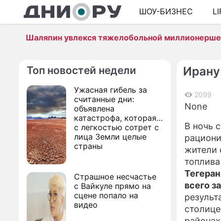
ШОУ-БИЗНЕС
L
Шаляпин увлекся тяжелобольной миллионерш
Топ новостей недели
Ирану
Ужасная гибель за
2099
считанные дни:
None
объявлена
катастрофа, которая
В ночь 
с легкостью сотрет с
лица Земли целые
рациони
страны
жители 
топлива
Тегеран
Страшное несчастье
всего з
с Вайкуле прямо на
сцене попало на
результ
видео
столице
районах