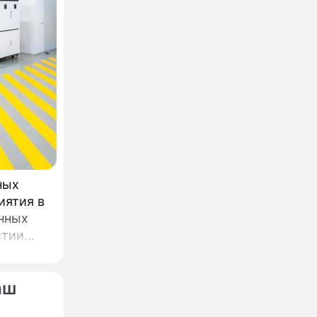
ных
иятия в
нных
стии
ва.
аш