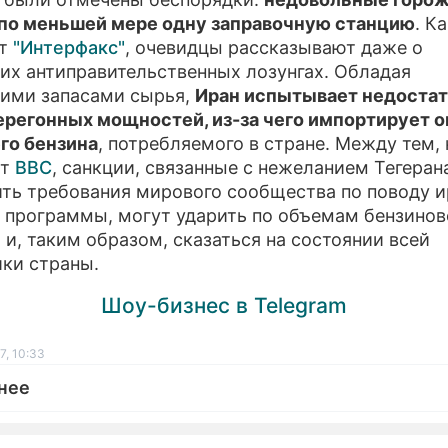
по меньшей мере одну заправочную станцию
. К
ПРЕСС
ет
"Интерфакс"
, очевидцы рассказывают даже о
их антиправительственных лозунгах. Обладая
О ПРО
кими запасами сырья,
Иран испытывает недоста
регонных мощностей, из-за чего импортирует 
го бензина
, потребляемого в стране. Между тем, 
ет
ВВС
, санкции, связанные с нежеланием Тегеран
ть требования мирового сообщества по поводу 
 программы, могут ударить по объемам бензинов
 и, таким образом, сказаться на состоянии всей
ки страны.
Шоу-бизнес в Telegram
7, 10:33
нее