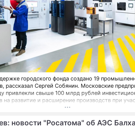
держке городского фонда создано 19 промышлен
в, рассказал Сергей Собянин. Московские предпр
ду привлекли свыше 100 млрд рублей инвестицио
в на развитие и расширение производств при уча
оддержки промышленности и предпринимательст
ев: новости "Росатома" об АЭС Балх