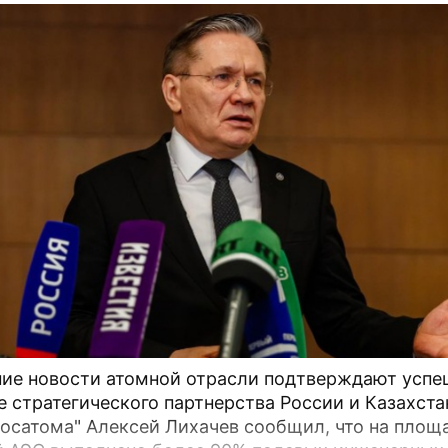
ие новости атомной отрасли подтверждают успе
е стратегического партнерства России и Казахста
Росатома" Алексей Лихачев сообщил, что на площ