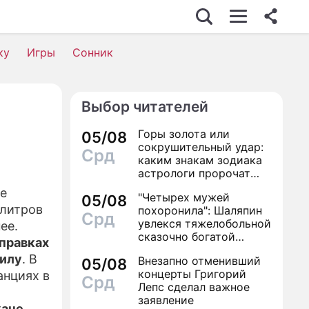
ИЗНЕС
ку
Игры
Сонник
Выбор читателей
ИЖИМОСТЬ
Горы золота или
05/08
ВЬЕ
сокрушительный удар:
Срд
каким знакам зодиака
ОМИКА
астрологи пророчат
счастье, а кому нищету
ые
"Четырех мужей
СШЕСТВИЯ
05/08
 литров
похоронила": Шаляпин
Срд
увлекся тяжелобольной
ИК
ее.
сказочно богатой
аправках
дамой
 ЖИЗНИ
силу
. В
Внезапно отменивший
05/08
концерты Григорий
анциях в
Срд
АЛЫ
Лепс сделал важное
заявление
жане