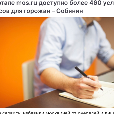
ртале mos.ru доступно более 460 усл
сов для горожан – Собянин
ме
опливо будут делать из
Немецкие машины запра
в
молоком
а заправит транспорт
нухом
 сервисы избавили москвичей от очередей и ли