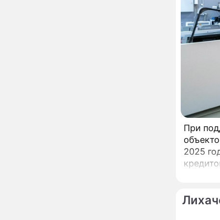
увлекся тяжелобольной
сказочно богатой дамой
Павильоны здоровья с
12:46
бесплатной экспресс-
диагностикой
открываются в центре
Москвы
Ученые нашли способ
11:49
заблокировать самые
страшные воспоминания
Горы золота или
09:26
сокрушительный удар:
При под
каким знакам зодиака
объекто
астрологи пророчат
счастье, а кому нищету
2025 го
Ни в коем случае не
00:10
кредито
нарушайте этот
Фонда п
страшный запрет 5
августа – уйдут любовь
и деньги
Лихач
Мэр Москвы рассказал о
19:17
развитии центра