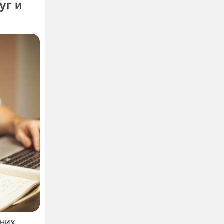
уг и
вят
шних