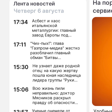
На по
Лента новостей
серви
Четверг
6 августа
По те
Асбест и хаос
17:34
Суперт
итальянской
фрукто
металлургии: главный
завод Европы под
угрозой закрытия из-за
Украин
"Чих-пых!": глава
17:11
евробюрократии
подсол
"Газпром-медиа" жестко
разоблачил главный
обман "Битвы
экстрасенсов"
Не узнает даже родной
15:30
отец: на какую жертву
пошла юная наследница
лидера группы "Руки
Вверх!" ради денег и
Всю жизнь пили
15:06
славы
неправильно: доктор
Мясников раскрыл
правду об опасности
антибиотиков
Ученые онемели от
Удобные