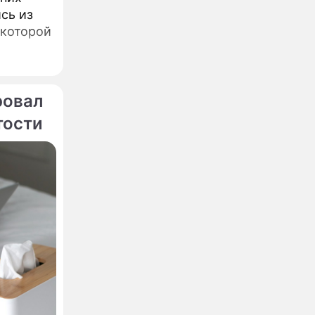
сь из
 которой
ровал
тости