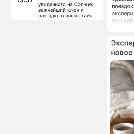
13:57
увиденного на Солнце:
поездок
важнейший ключ к
экспери
разгадке главных тайн
уже сло
Реставрация церкви
13:27
Ильи Пророка на
Новгородском подворье
Экспе
завершена – Мэр
Москвы
новое
"Совершила полнейшую
12:08
глупость!": разъяренная
Волочкова публично
унизила дочь и зятя
Уехавшая из России
10:55
Пугачева перенесла
тяжелейшую операцию
Неожиданно всплыла
09:28
пикантная причина
развода Паулины
Андреевой и Федора
Бондарчука
Огонь с небес сожжет
00:22
урожай и дом: