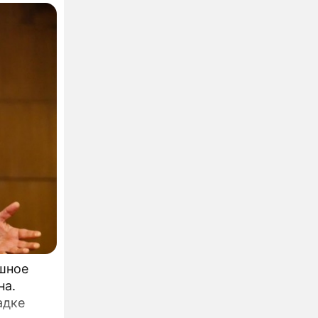
шное
на.
адке